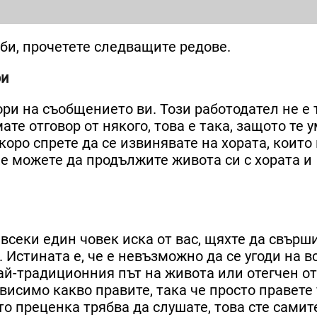
аби, прочетете следващите редове.
ри
вори на съобщението ви. Този работодател не е
мате отговор от някого, това е така, защото те
коро спрете да се извинявате на хората, които 
ще можете да продължите живота си с хората и
 всеки един човек иска от вас, щяхте да свърш
 Истината е, че е невъзможно да се угоди на в
ай-традиционния път на живота или отегчен от
исимо какво правите, така че просто правете 
то преценка трябва да слушате, това сте самит