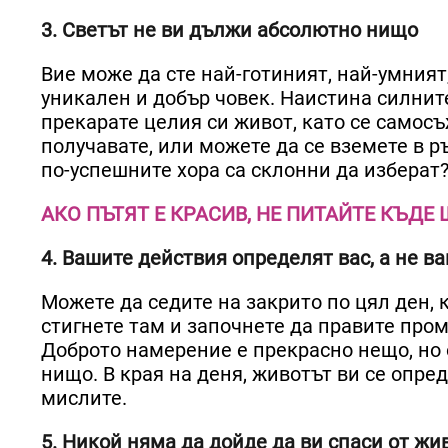
3. Светът не ви дължи абсолютно нищо
Вие може да сте най-готиният, най-умният,
уникален и добър човек. Наистина силните
прекарате целия си живот, като се самос
получавате, или можете да се вземете в ръ
по-успешните хора са склонни да изберат
АКО ПЪТЯТ Е КРАСИВ, НЕ ПИТАЙТЕ КЪДЕ 
4. Вашите действия определят вас, а не в
Можете да седите на закрито по цял ден, к
стигнете там и започнете да правите про
Доброто намерение е прекрасно нещо, но о
нищо. В края на деня, животът ви се опреде
мислите.
5. Никой няма да дойде да ви спаси от жи