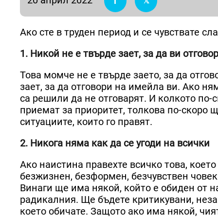
Ако сте в труден период и се чувствате сл
1. Никой не е твърде зает, за да ви отгово
Това момче не е твърде заето, за да отго
зает, за да отговори на имейла ви. Ако ня
са решили да не отговарят. И колкото по-с
приемат за приоритет, толкова по-скоро 
ситуациите, които го правят.
2. Никога няма как да се угоди на всички
Ако наистина правехте всичко това, което
безжизнен, безформен, безчувствен човек.
Винаги ще има някой, който е обиден от н
радикалния. Ще бъдете критикувани, незав
което обичате. Защото ако има някой, чия