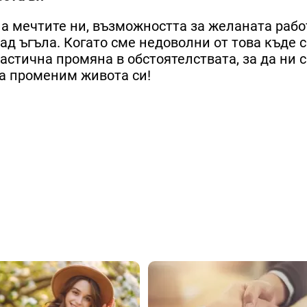
на мечтите ни, възможността за желаната рабо
зад ъгъла. Когато сме недоволни от това къде с
астична промяна в обстоятелствата, за да ни с
да променим живота си!