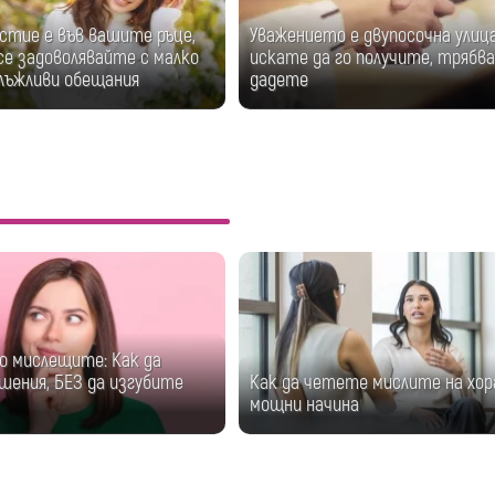
тие е във вашите ръце,
Уважението е двупосочна улица
се задоволявайте с малко
искате да го получите, трябва
 лъжливи обещания
дадете
о мислещите: Как да
шения, БЕЗ да изгубите
Как да четете мислите на хор
мощни начина