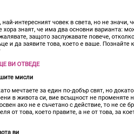
 най-интересният човек в света, но не значи, ч
 хора знаят, че има два основни варианта: мо
ъжалявате, защото заслужавате повече, отколк
це и да заявите това, което е ваше. Познайте 
?
ЩЕ ВИ ОТВЕДЕ
ашите мисли
ато мечтаете за един по-добър свят, но докато
мени в живота си, вие всъщност не променяте 
свен ако не е съчетано с действие, то не се бр
ля от това, което правите, а не от това, за кое
вота ви