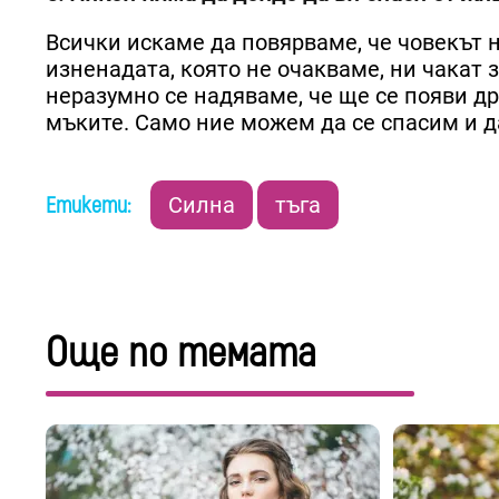
Всички искаме да повярваме, че човекът 
изненадата, която не очакваме, ни чакат 
неразумно се надяваме, че ще се появи др
мъките. Само ние можем да се спасим и 
Етикети:
Силна
тъга
Още по темата