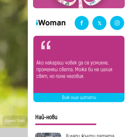
Ако накараш човек да се усмихне,
променяш света. Може би не целия
свят, но поне неговия.
Виж още цитати
Най-нови
Снимка: iStock
Хиляди жълти патета