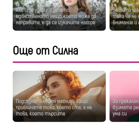
Ако сте ударили дъното,
Вашето щас
единственото нещо, което може да
така че не 
направите, е да се изкачите нагоре
внимание и
Още от Силна
Подсъзнателният магнит: Защо
За прекален
привличате това, което сте, а не
взимате ре
това, което търсите
ума си