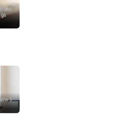
 - ако
 да
ата: 5