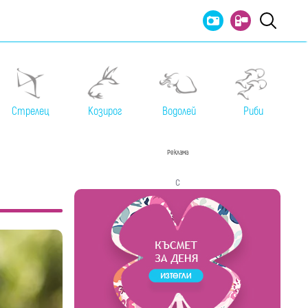
Стрелец
Козирог
Водолей
Риби
Реклама
с