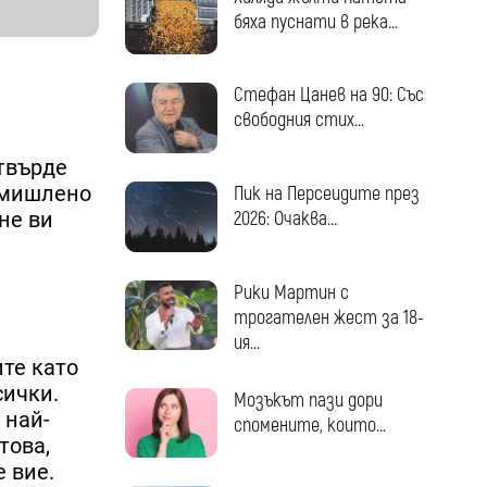
бяха пуснати в река...
Стефан Цанев на 90: Със
свободния стих...
 твърде
 умишлено
Пик на Персеидите през
не ви
2026: Очаква...
Рики Мартин с
трогателен жест за 18-
ия...
ите като
сички.
Мозъкът пази дори
 най-
спомените, които...
това,
е вие.