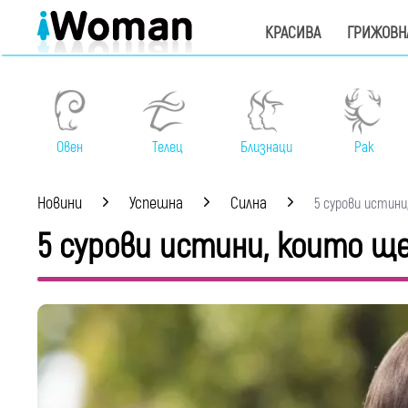
КРАСИВА
ГРИЖОВН
Овен
Телец
Близнаци
Рак
Новини
Успешна
Силна
5 сурови истини,
5 сурови истини, които ще