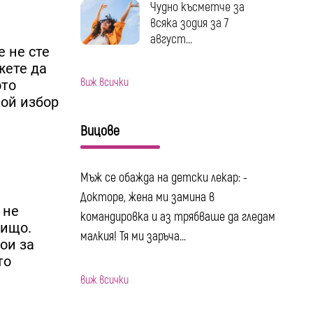
Чудно късметче за
всяка зодия за 7
август...
е не сте
жете да
виж всички
ото
кой избор
Вицове
Мъж се обажда на детски лекар: -
Докторе, жена ми замина в
 не
командировка и аз трябваше да гледам
нищо.
малкия! Тя ми заръча...
ои за
то
виж всички