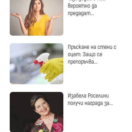
вероятно да
предадат...
Пръскане на стени с
оцет: Защо се
препоръчва...
Изабела Роселини
получи награда за...