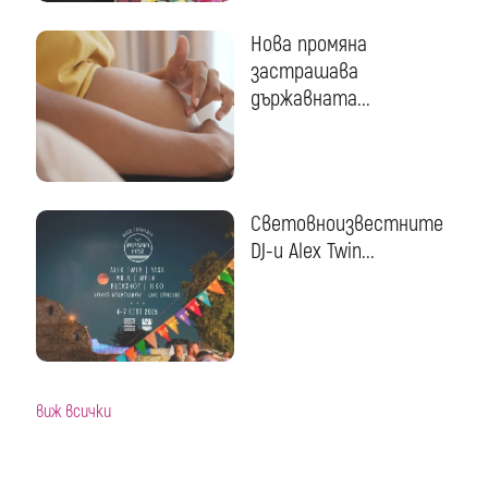
Нова промяна
застрашава
държавната...
Световноизвестните
DJ-и Alex Twin...
виж всички