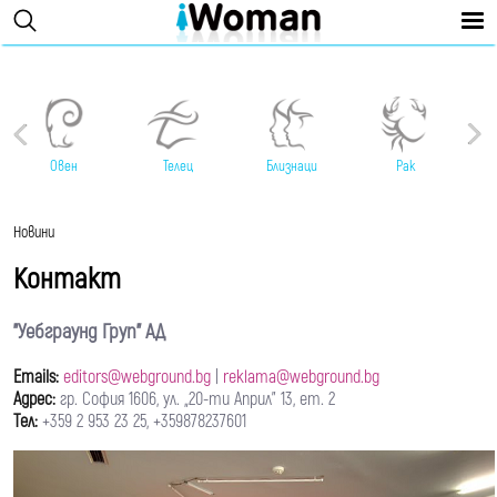
Овен
Телец
Близнаци
Рак
Новини
Контакт
"Уебграунд Груп" АД
Emails:
editors@webground.bg
|
reklama@webground.bg
Адрес:
гр. София 1606, ул. „20-ти Април” 13, ет. 2
Тел:
+359 2 953 23 25, +359878237601