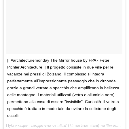
|| #architecturemonday The Mirror house by PPA - Peter
Pichler Architecture || Il progetto consiste in due ville per le
vacanze nei pressi di Bolzano. Il complesso si integra
perfettamente all'impressionante paesaggio che lo circonda
grazie a grandi vetrate a specchio che amplificano la bellezza
delle montagne. I materiali utilizzati (vetro e alluminio nero)
permettono alla casa di essere "invisibile". Curiosità: il vetro a
specchio è trattato in modo tale da evitare la collisione degli
uccelli.
Публикация, споделена от ℳℳ (@martinamilani) на
%месец %-ден %година в %-часа:%минути%сутрин/вечер ST