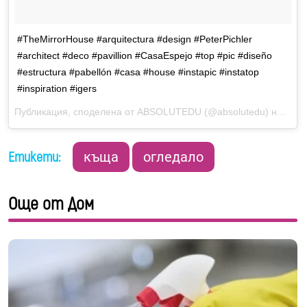
#TheMirrorHouse #arquitectura #design #PeterPichler
#architect #deco #pavillion #CasaEspejo #top #pic #diseño
#estructura #pabellón #casa #house #instapic #instatop
#inspiration #igers
Публикация, споделена от ABSOLUTEDU (@absolutedu) на
%мес
Етикети:
къща
огледало
Още от Дом