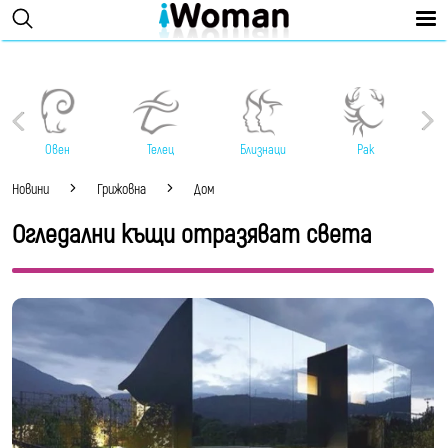
Овен
Телец
Близнаци
Рак
Новини
Грижовна
Дом
Огледални къщи отразяват света