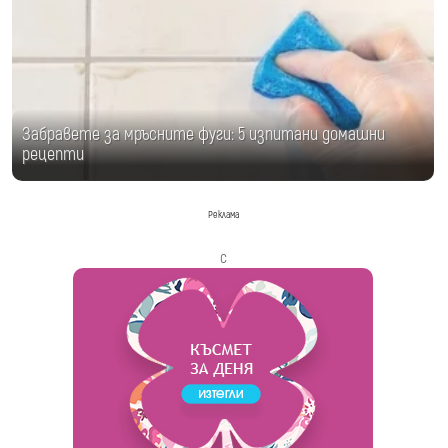
Забравете за мръсните фуги: 5 изпитани домашни
рецепти
Реклама
с