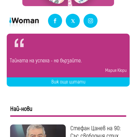
Tайната на успеха - не бързайте.
Мария Кюри
Виж още цитати
Най-нови
Стефан Цанев на 90:
Със свободния стих...