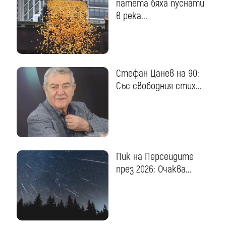
патета бяха пуснати
в река...
Стефан Цанев на 90:
Със свободния стих...
Пик на Персеидите
през 2026: Очаква...