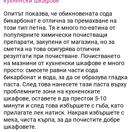
кухненски шкафове
Опитът показва, че обикновената сода
бикарбонат е отлична за премахване на
този тип петна. Тя е много по-евтина от
популярните химически почистващи
препарати, закупени от магазина, но за
сметка на това осигурява отлични
резултати при почистване. Почистването
на мазнини от кухненски шкафове е много
просто: смесете равни части сода
бикарбонат и вода, за да се образува гладка
паста. След това нанесете тази паста върху
проблемните зони на кухненските
шкафове, оставете я да престои 5-10
минути и след това избършете с гъба, като
прилагате лек натиск. Накрая избършете с
мека, чиста кърпа, за да почистите добре
шкафовете.