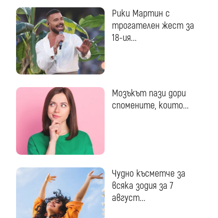
Рики Мартин с
трогателен жест за
18-ия...
Мозъкът пази дори
спомените, които...
Чудно късметче за
всяка зодия за 7
август...