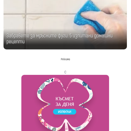
Забравете за мръсните фуги: 5 изпитани домашни
рецепти
Реклама
с