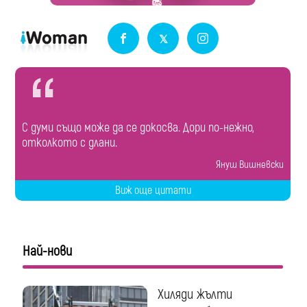
С думи също може да се докосва. Дори по-нежно,
отколкото с длани.
Януш Вишневски
Виж още цитати
Най-нови
Хиляди жълти