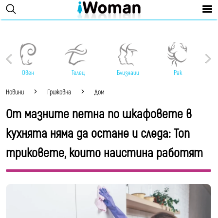
Овен
Телец
Близнаци
Рак
Новини
Грижовна
Дом
От мазните петна по шкафовете в
кухнята няма да остане и следа: Топ
триковете, които наистина работят