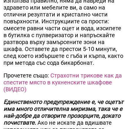
използва правилно, няма да навреди на
здравето или мебелите ви, а само на
отлични резултати и кристално чисти
повърхности. Инструкциите са прости:
смесете равни части оцет и вода, изсипете
в бутилка с пулверизатор и напръскайте
разтвора върху замърсените зони на
шкафа. Оставете да престои 5-10 минути,
след което избършете с гъба и кърпа, както
при метода със сода бикарбонат.
Прочетете също:
Страхотни трикове как да
спестите място в кухненските шкафове
(ВИДЕО)
Единственото предупреждение е, че оцетът
има много отличителна миризма, така че е
най-добре да отворите прозорците, докато
почиствате.
Ако не искате да вдишвате