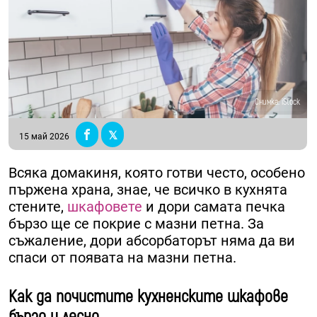
Снимка: iStock
15 май 2026
Всяка домакиня, която готви често, особено
пържена храна, знае, че всичко в кухнята
стените,
шкафовете
и дори самата печка
бързо ще се покрие с мазни петна. За
съжаление, дори абсорбаторът няма да ви
спаси от появата на мазни петна.
Как да почистите кухненските шкафове
бързо и лесно