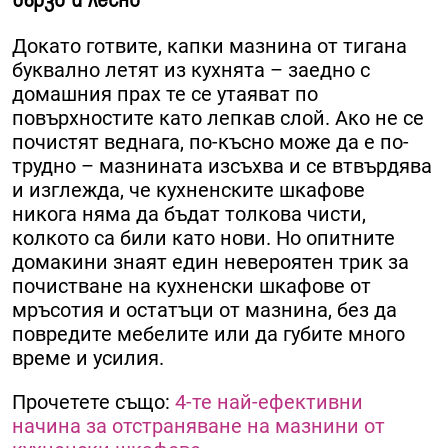
Докато готвите, капки мазнина от тигана
буквално летят из кухнята – заедно с
домашния прах те се утаяват по
повърхностите като лепкав слой. Ако не се
почистят веднага, по-късно може да е по-
трудно – мазнината изсъхва и се втвърдява
и изглежда, че кухненските шкафове
никога няма да бъдат толкова чисти,
колкото са били като нови. Но опитните
домакини знаят един невероятен трик за
почистване на кухненски шкафове от
мръсотия и остатъци от мазнина, без да
повредите мебелите или да губите много
време и усилия.
Прочетете също:
4-те най-ефективни
начина за отстраняване на мазнини от