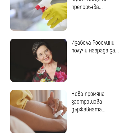
препоръчва...
Изабела Роселини
получи награда за...
Нова промяна
застрашава
държавната...