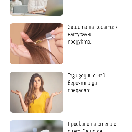
Защита на косата: 7
натурални
продукта...
Тези зодии е най-
вероятно да
предадат...
Пръскане на стени с
оцет: Защо се