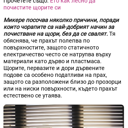
Прочетете също:
Ето как лесно да
почистите щорите си
Микере посочва няколко причини, поради
които чорапите са най-добрият начин за
почистване на щори, без да се свалят.
Тя
обяснява, че прахът полепва по
повърхностите, защото статичното
електричество често се натрупва върху
материали като дърво и пластмаса.
Щорите, первазите и дори дървените
подове са особено податливи на прах,
защото са разположени близо до прозорци
или на ниски повърхности, където прахът
естествено се утаява.