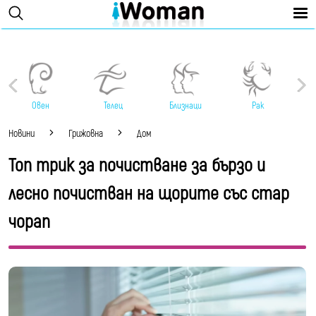
Овен
Телец
Близнаци
Рак
Новини
Грижовна
Дом
Топ трик за почистване за бързо и
лесно почистван на щорите със стар
чорап