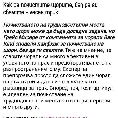
Как да почистите щорите, без да ги
сваляте – лесен трик
Почистването на труднодостъпни места
като щори може да бъде досадна задача, но
Грейс Мисере от компанията за чорапи Bare
Kind споделя лайфхак за почистване на
щори, без да ги сваляте.
Тя е на мнение, че
старите чорапи са много ефективни в
улавянето на прах и предотвратяването на
разпространението му. Експертът
препоръчва просто да сложите един чорап
на ръката си и да го използвате като
ръкавица за прах. Според нея, този артикул
е идеален за почистване на
труднодостъпни места като щори, первази
и много други.