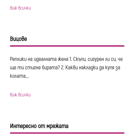
виж всички
Вицове
Реплики на идеалната жена 1. Скъпи, сигурен ли си, че
ще ти стигне бирата? 2. Какви накладки да купя за
колата,...
виж всички
Интересно от мрежата