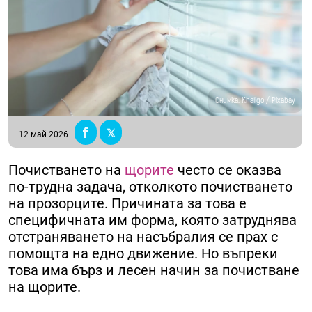
Снимка: Khaligo / Pixabay
12 май 2026
Почистването на
щорите
често се оказва
по-трудна задача, отколкото почистването
на прозорците. Причината за това е
специфичната им форма, която затруднява
отстраняването на насъбралия се прах с
помощта на едно движение. Но въпреки
това има бърз и лесен начин за почистване
на щорите.