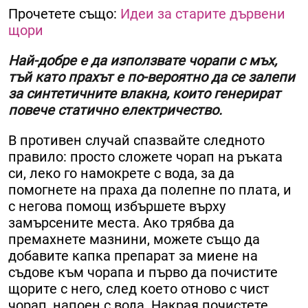
Прочетете също:
Идеи за старите дървени
щори
Най-добре е да използвате чорапи с мъх,
тъй като прахът е по-вероятно да се залепи
за синтетичните влакна, които генерират
повече статично електричество.
В противен случай спазвайте следното
правило: просто сложете чорап на ръката
си, леко го намокрете с вода, за да
помогнете на праха да полепне по плата, и
с негова помощ избършете върху
замърсените места. Ако трябва да
премахнете мазнини, можете също да
добавите капка препарат за миене на
съдове към чорапа и първо да почистите
щорите с него, след което отново с чист
чорап, напоен с вода. Накрая почистете