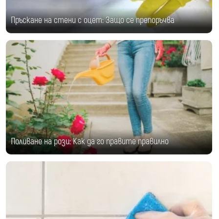
Пръскане на стени с оцет: Защо се препоръчва
Поливане на рози: Как да го правите правилно