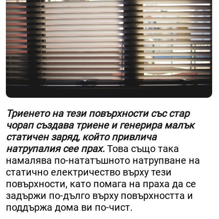
Триенето на тези повърхности със стар
чорап създава триене и генерира малък
статичен заряд, който привлича
натрупалия сее прах.
Това също така
намалява по-нататъшното натрупване на
статично електричество върху тези
повърхности, като помага на праха да се
задържи по-дълго върху повърхността и
поддържа дома ви по-чист.