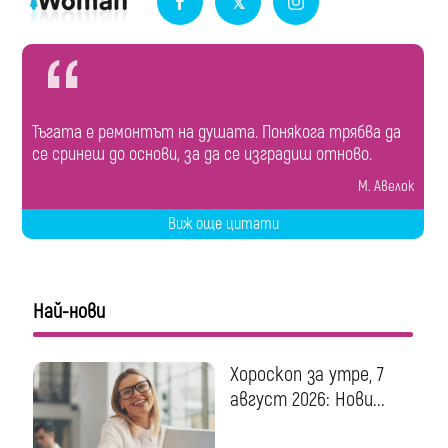
Тъгата е ремонтът на душата. Понякога трябва да
се сринеш до основи, за да се изградиш отново.
М. Авелок
Виж още цитати
Най-нови
Хороскоп за утре, 7
август 2026: Нови...