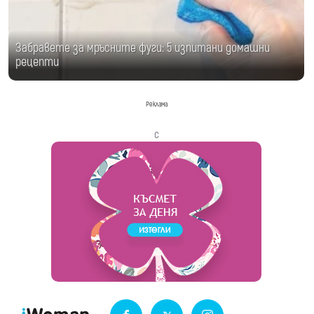
Забравете за мръсните фуги: 5 изпитани домашни
рецепти
Реклама
с