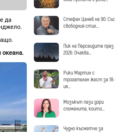
Стефан Цанев на 90: Със
е да
свободния стих...
Анджело.
защо.
Пик на Персеидите през
 океана.
2026: Очаква...
Рики Мартин с
трогателен жест за 18-
ия...
Мозъкът пази дори
спомените, които...
Чудно късметче за