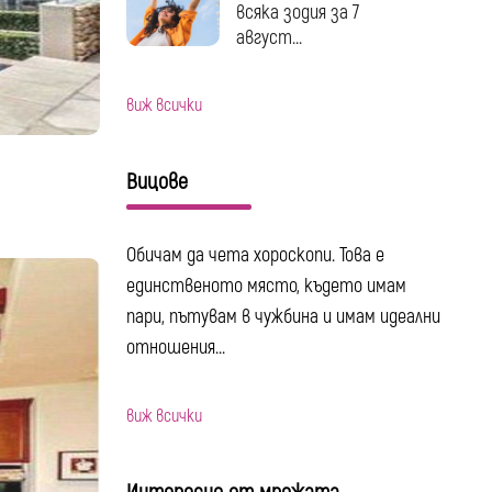
всяка зодия за 7
август...
виж всички
Вицове
Обичам да чета хороскопи. Това е
единственото място, където имам
пари, пътувам в чужбина и имам идеални
отношения...
виж всички