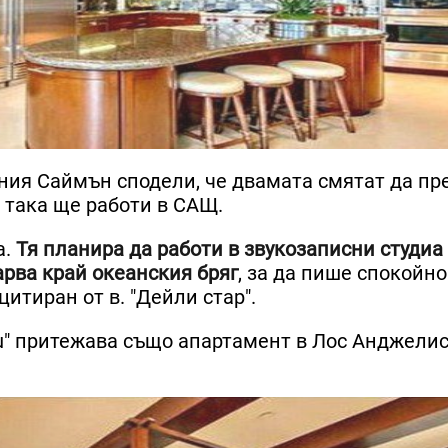
ния Саймън сподели, че двамата смятат да пр
 така ще работи в САЩ.
а.
Тя планира да работи в звукозаписни студиа
арва край океанския бряг
, за да пише спокойно
цитиран от в. "Дейли стар".
u" притежава също апартамент в Лос Анджелис