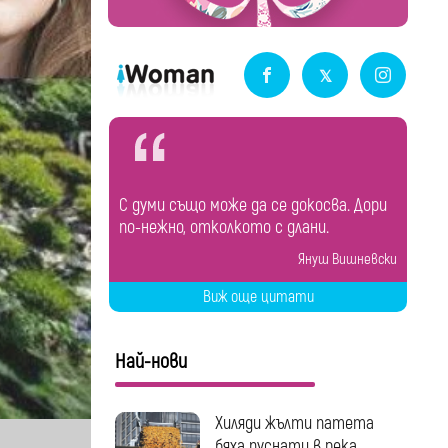
С думи също може да се докосва. Дори
по-нежно, отколкото с длани.
Януш Вишневски
Виж още цитати
Най-нови
Хиляди жълти патета
бяха пуснати в река...