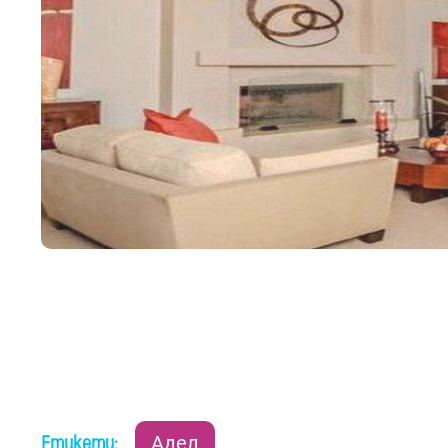
Етикети:
Адел