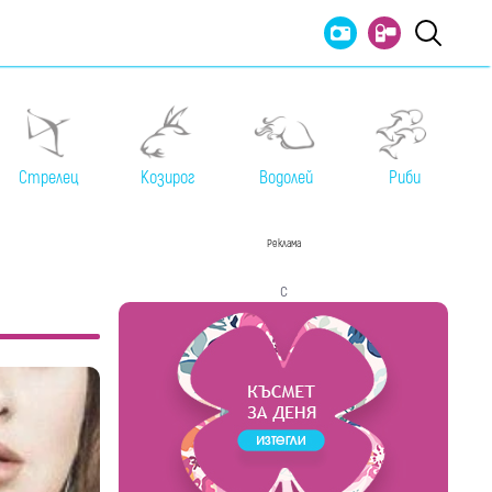
Стрелец
Козирог
Водолей
Риби
Реклама
с