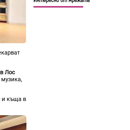
Интересно от мрежата
екарват
 в Лос
 музика,
 и къща в