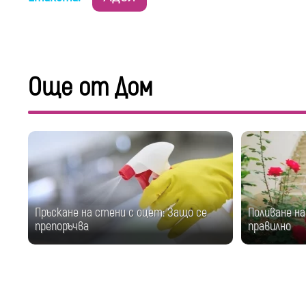
Още от Дом
Пръскане на стени с оцет: Защо се
Поливане на
препоръчва
правилно