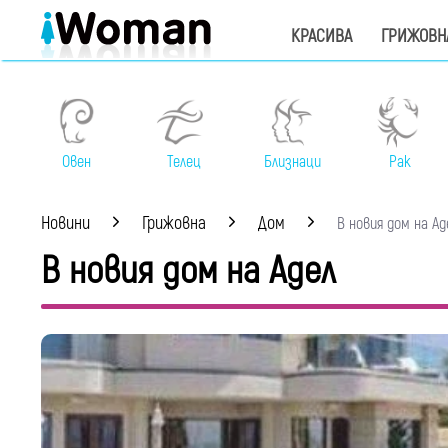
КРАСИВА
ГРИЖОВН
Овен
Телец
Близнаци
Рак
Новини
Грижовна
Дом
В новия дом на Адел
В новия дом на Адел