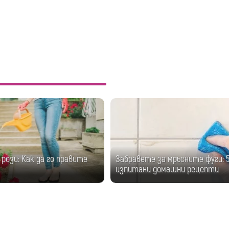
 рози: Как да го правите
Забравете за мръсните фуги: 
изпитани домашни рецепти