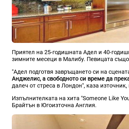
Приятел на 25-годишната Адел и 40-годиш
зимните месеци в Малибу. Певицата също
"Адел подготвя завръщането си на сценат
Анджелис, а свободното си време да прек
далеч от стреса в Лондон", каза източник, 
Изпълнителката на хита "Someone Like Yo
Брайтън в Югоизточна Англия.