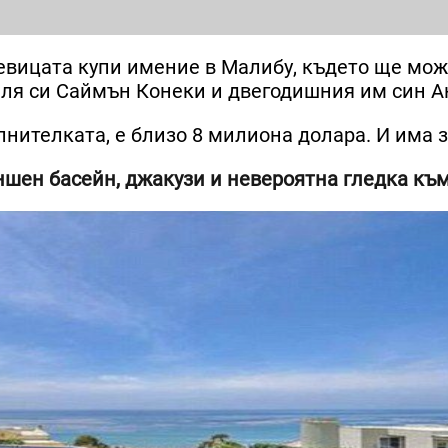
евицата купи имение в Малибу, където ще мож
теля си Саймън Конеки и двегодишния им син 
лнителката, е близо 8 милиона долара. И има 
ншен басейн, джакузи и невероятна гледка към