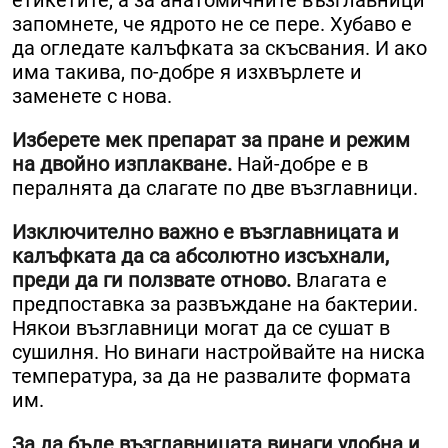
етикетите, а за анатомичните възглавници
запомнете, че ядрото не се пере. Хубаво е
да огледате калъфката за скъсвания. И ако
има такива, по-добре я изхвърлете и
заменете с нова.
Изберете мек препарат за пране и режим
на двойно изплакване.
Най-добре е в
пералнята да слагате по две възглавници.
Изключително важно е възглавницата и
калъфката да са абсолютно изсъхнали,
преди да ги ползвате отново.
Влагата е
предпоставка за развъждане на бактерии.
Някои възглавници могат да се сушат в
сушилня. Но винаги настройвайте на ниска
температура, за да не развалите формата
им.
За да бъде възглавницата винаги удобна и