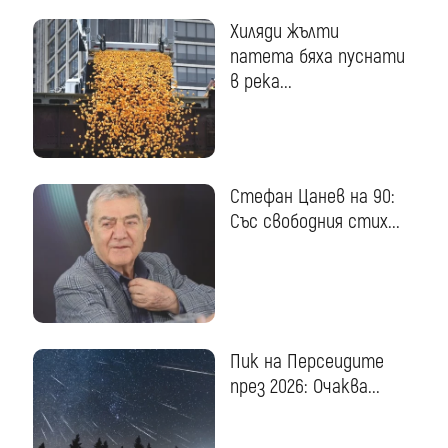
Хиляди жълти
патета бяха пуснати
в река...
Стефан Цанев на 90:
Със свободния стих...
Пик на Персеидите
през 2026: Очаква...