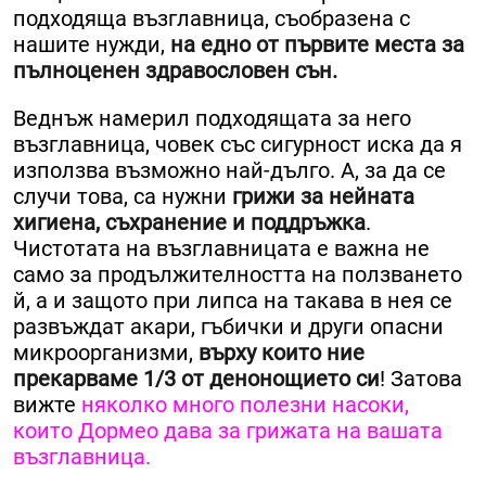
подходяща възглавница, съобразена с
нашите нужди,
на едно от първите места за
пълноценен здравословен сън.
Веднъж намерил подходящата за него
възглавница, човек със сигурност иска да я
използва възможно най-дълго. А, за да се
случи това, са нужни
грижи за нейната
хигиена, съхранение и поддръжка
.
Чистотата на възглавницата е важна не
само за продължителността на ползването
й, а и защото при липса на такава в нея се
развъждат акари, гъбички и други опасни
микроорганизми,
върху които ние
прекарваме 1/3 от денонощието си
! Затова
вижте
няколко много полезни насоки,
които Дормео дава за грижата на вашата
възглавница.