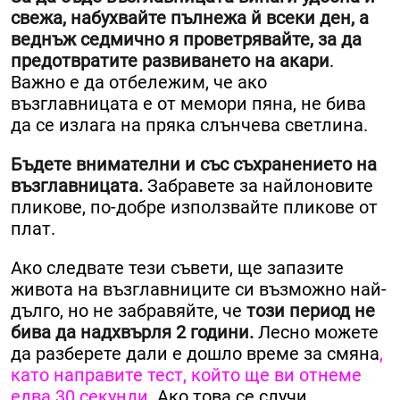
свежа, набухвайте пълнежа й всеки ден, а
веднъж седмично я проветрявайте, за да
предотвратите развиването на акари
.
Важно е да отбележим, че ако
възглавницата е от мемори пяна, не бива
да се излага на пряка слънчева светлина.
Бъдете внимателни и със съхранението на
възглавницата.
Забравете за найлоновите
пликове, по-добре използвайте пликове от
плат.
Ако следвате тези съвети, ще запазите
живота на възглавниците си възможно най-
дълго, но не забравяйте, че
този период не
бива да надхвърля 2 години.
Лесно можете
да разберете дали е дошло време за смяна
,
като направите тест, който ще ви отнеме
едва 30 секунди
. Ако това се случи