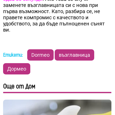
заменете възглавницата си с нова при
първа възможност. Като, разбира се, не
правете компромис с качеството и
удобството, за да бъде пълноценен сънят
ви.
Етикети:
Dormeo
възглавница
Дормео
Още от Дом