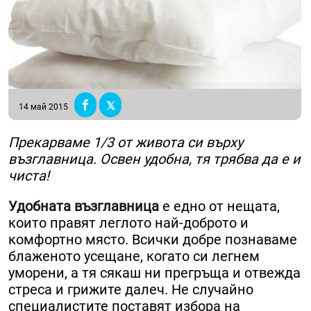
14 май 2015
Прекарваме 1/3 от живота си върху
възглавница. Освен удобна, тя трябва да е и
чиста!
Удобната възглавница
е едно от нещата,
които правят леглото най-доброто и
комфортно място. Всички добре познаваме
блаженото усещане, когато си легнем
уморени, а тя сякаш ни прегръща и отвежда
стреса и грижите далеч. Не случайно
специалистите поставят избора на