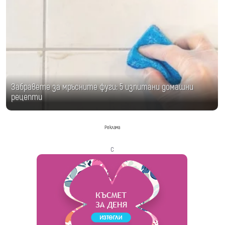
Забравете за мръсните фуги: 5 изпитани домашни
рецепти
Реклама
с