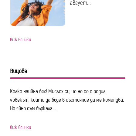
август...
виж всички
Вицове
Колко наивна бях! Мислех си, че не се е родил
човекът, който да бъде в състояние да ме командва.
Но явно съм бъркала....
виж всички