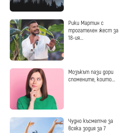
Рики Мартин с
трогателен жест за
18-ия...
Мозъкът пази дори
спомените, които...
Чудно късметче за
всяка зодия за 7