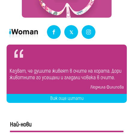
Казват, че душите живеят в очите на хората. Дори
животните го усещали и гледали човека в очите.
Людмила Филипова
Виж още цитати
Най-нови