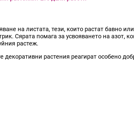
ване на листата, тези, които растат бавно или
рик. Сярата помага за усвояването на азот, ко
уйния растеж.
те декоративни растения реагират особено доб