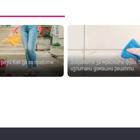
 рози: Как да го правите
Забравете за мръсните фуги: 
изпитани домашни рецепти