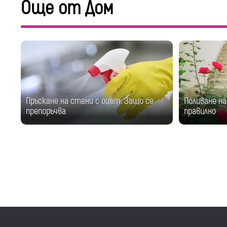
Още от Дом
Пръскане на стени с оцет: Защо се
Поливане на
препоръчва
правилно