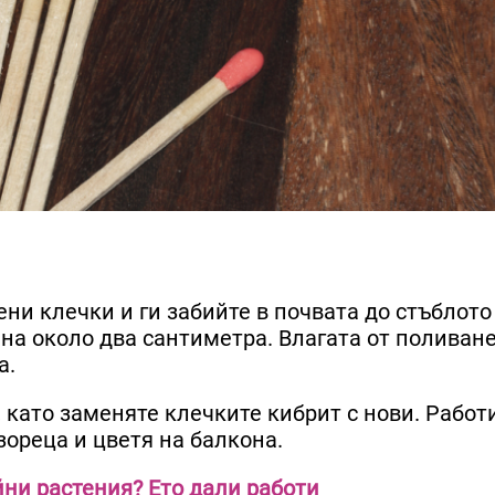
ени клечки и ги забийте в почвата до стъблото
чина около два сантиметра. Влагата от поливан
а.
 като заменяте клечките кибрит с нови. Работ
зореца и цветя на балкона.
йни растения? Ето дали работи