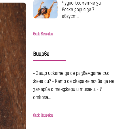
Чудно късметче за
всяка зодия за 7
август...
виж всички
Вицове
- Защо искате да се развеждате със
жена си? - Като се скараме почва да ме
замерва с тенджери и тигани. - И
откога...
виж всички