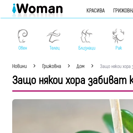
КРАСИВА
ГРИЖОВН
Овен
Телец
Близнаци
Рак
Новини
Грижовна
Дом
Защо някои хора з
Защо някои хора забиват 