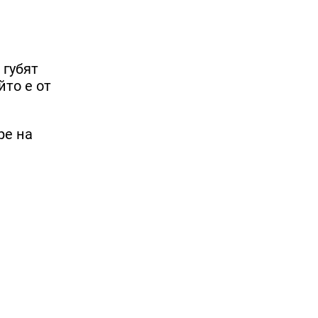
 губят
йто е от
ре на