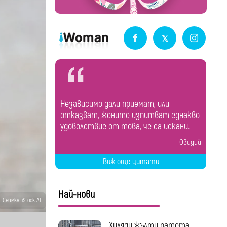
Независимо дали приемат, или
отказват, жените изпитват еднакво
удоволствие от това, че са искани.
Овидий
Виж още цитати
Най-нови
Снимка: iStock AI
Хиляди жълти патета