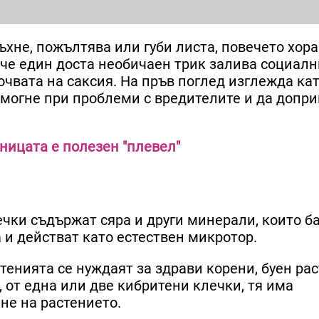
ъхне, пожълтява или губи листа, повечето хор
аче един доста необичаен трик залива социалн
чвата на саксия. На пръв поглед изглежда кат
омогне при проблеми с вредителите и да допри
ницата е полезен "плевел"
ечки съдържат сяра и други минерали, които б
 и действат като естествен микротор.
стенията се нуждаят за здрави корени, буен ра
, от една или две кибритени клечки, тя има
не на растението.