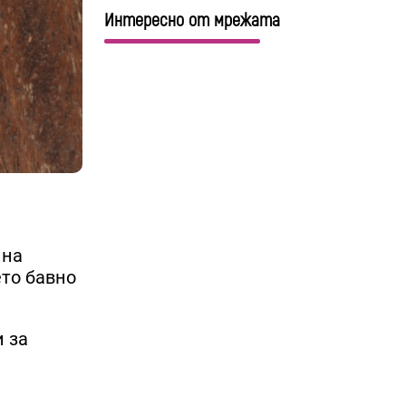
Интересно от мрежата
 на
ето бавно
и за