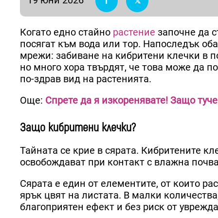
Когато едно стайно
растение
започне да с
посягат към вода или тор. Напоследък об
мрежи: забиване на кибритени клечки в по
но много хора твърдят, че това може да п
по-здрав вид на растенията.
Още:
Спрете да я изкоренявате! Защо туче
Защо кибритени клечки?
Тайната се крие в сярата. Кибритените кл
освобождават при контакт с влажна почва
Сярата е един от елементите, от които ра
ярък цвят на листата. В малки количества
благоприятен ефект и без риск от уврежда