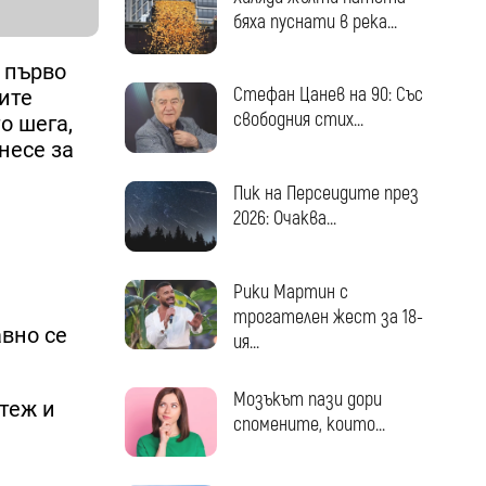
бяха пуснати в река...
а първо
Стефан Цанев на 90: Със
ите
свободния стих...
о шега,
несе за
Пик на Персеидите през
2026: Очаква...
Рики Мартин с
трогателен жест за 18-
авно се
ия...
Мозъкът пази дори
стеж и
спомените, които...