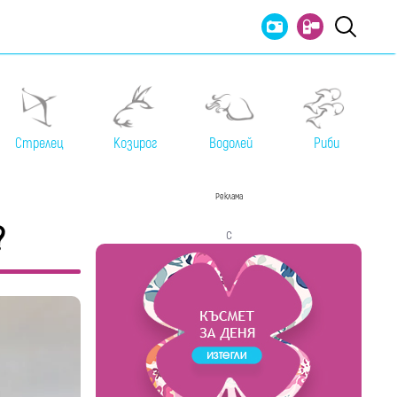
Стрелец
Козирог
Водолей
Риби
Реклама
?
с