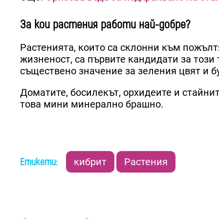
За кои растения работи най-добре?
Растенията, които са склонни към пожълтя
жизненост, са първите кандидати за този т
съществено значение за зеления цвят и б
Доматите, босилекът, орхидеите и стайни
това мини минерално брашно.
Етикети:
кибрит
Растения