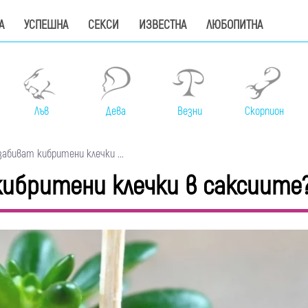
А
УСПЕШНА
СЕКСИ
ИЗВЕСТНА
ЛЮБОПИТНА
Лъв
Дева
Везни
Скорпион
абиват кибритени клечки ...
кибритени клечки в саксиите