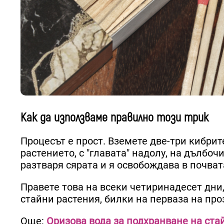
Как да използваме правилно този трик
Процесът е прост. Вземете две-три кибрит
растението, с "главата" надолу, на дълбо
разтваря сярата и я освобождава в почват
Правете това на всеки четиринадесет дни,
стайни растения, билки на перваза на про
Още:
Оризова вода за подхранване на ста