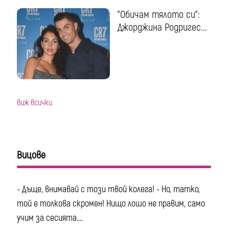
"Обичам тялото си":
Джорджина Родригес...
виж всички
Вицове
- Дъще, внимавай с този твой колега! - Но, татко,
той е толкова скромен! Нищо лошо не правим, само
учим за сесията....