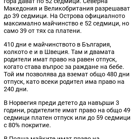
гора дават по 52 седмици. Северна
Македония и Великобритания разрешават
до 39 седмици. На Острова официалното
максимално майчинство е 52 седмици, но
само 39 от тях са платени.
410 дни е майчинството в България,
колкото е и в Швеция. Там и двамата
родители имат право на равен отпуск,
когато става въпрос за раждане на бебе.
Той им позволява да вземат общо 480 дни
отпуск, като всеки родител има право на
240 дни.
В Норвегия преди детето да навърши 3
години, родителите имат право на общо 49
седмици платен отпуск или до 59 седмици
с 80% покритие.
В Полша майките имат право на