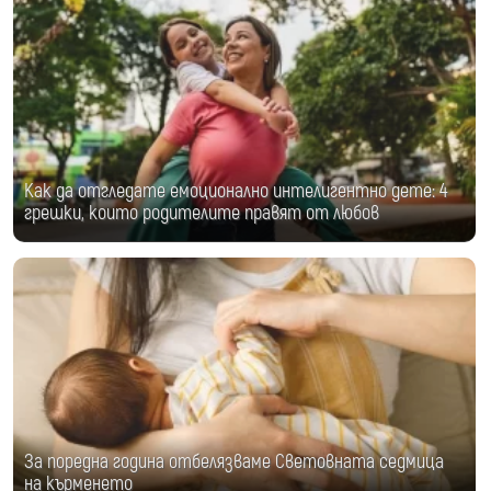
Как да отгледате емоционално интелигентно дете: 4
грешки, които родителите правят от любов
За поредна година отбелязваме Световната седмица
на кърменето