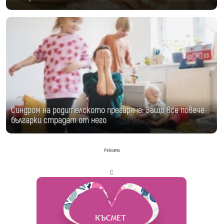
Синдром на родителското прегаряне: Защо все повече
българки страдат от него
Реклама
с