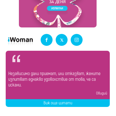
Независимо дали приемат, или отказват, жените
изпитват еднакво удоволствие от това, че са
искани.
Овидий
Виж още цитати