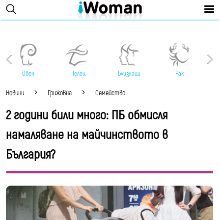
Овен
Телец
Близнаци
Рак
Новини
Грижовна
Семейство
2 години били много: ПБ обмисля
намаляване на майчинството в
България?