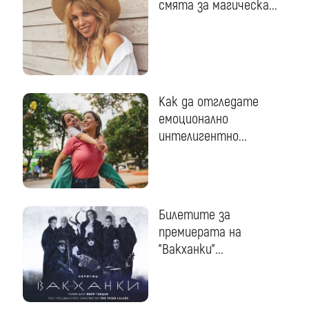
смята за магическа...
Как да отгледате
емоционално
интелигентно...
Билетите за
премиерата на
"Вакханки"...