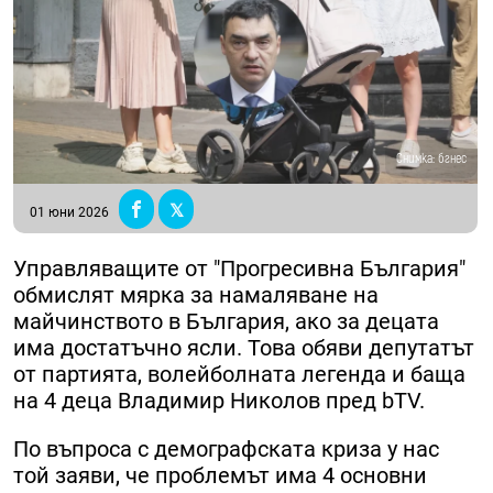
Снимка: бгнес
01 юни 2026
Управляващите от "Прогресивна България"
обмислят мярка за намаляване на
майчинството в България, ако за децата
има достатъчно ясли. Това обяви депутатът
от партията, волейболната легенда и баща
на 4 деца Владимир Николов пред bTV.
По въпроса с демографската криза у нас
той заяви, че проблемът има 4 основни