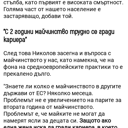
стълба, като първият е високата смъртност.
Голяма част от нашето население е
застаряващо, добави той.
"С 2 години майчинство трудно се гради
кариера"
След това Николов засегна и въпроса с
майчинството у нас, като намекна, че на
фона на средноевропейските практики то е
прекалено дълго.
"Знаете ли колко е майчинството в другите
държави от ЕС? Няколко месеца.
Проблемът не е увеличението на парите за
втората година от майчинството.
Проблемът е, че майките не могат да
намерят ясли за децата си.
Защото ако
една жена иска да гради кариера, в което