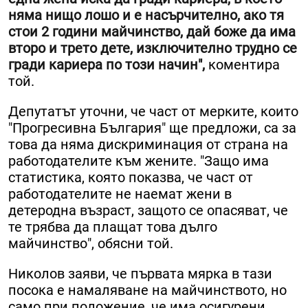
няма нищо лошо и е насърчително, ако тя
стои 2 години майчинство, дай боже да има
второ и трето дете, изключително трудно се
гради кариера по този начин",
коментира
той.
Депутатът уточни, че част от мерките, които
"Прогресивна България" ще предложи, са за
това да няма дискриминация от страна на
работодателите към жените. "Защо има
статистика, която показва, че част от
работодателите не наемат жени в
детеродна възраст, защото се опасяват, че
те трябва да плащат това дълго
майчинство", обясни той.
Николов заяви, че първата мярка в тази
посока е намаляване на майчинството, но
само при положение, че има осигурени