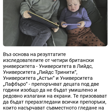
Въз основа на резултатите
изследователите от четири британски
университета - Университета в Лийдс,
Университета „Лийдс Тринити“,
Университета „Астън“ и Университета
„Лафбъро“ - препоръчват децата под две
години изобщо да не бъдат умишлено и
редовно излагани на екрани. Те призовават
да бъдат преразгледани всички препоръки,
които насърчават съвместното гледане на