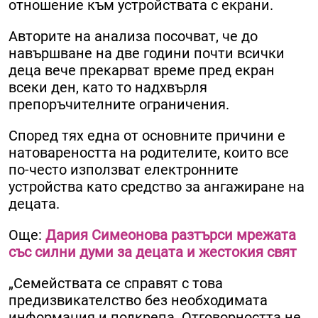
отношение към устройствата с екрани.
Авторите на анализа посочват, че до
навършване на две години почти всички
деца вече прекарват време пред екран
всеки ден, като то надхвърля
препоръчителните ограничения.
Според тях една от основните причини е
натовареността на родителите, които все
по-често използват електронните
устройства като средство за ангажиране на
децата.
Още:
Дария Симеонова разтърси мрежата
със силни думи за децата и жестокия свят
„Семействата се справят с това
предизвикателство без необходимата
информация и подкрепа. Отговорността не