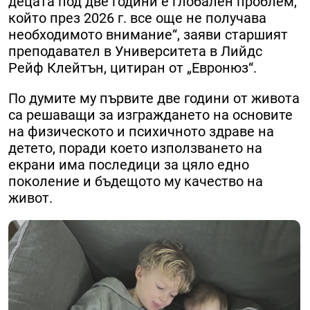
децата под две години е глобален проблем,
който през 2026 г. все още не получава
необходимото внимание“, заяви старшият
преподавател в Университета в Лийдс
Рейф Клейтън, цитиран от „Евронюз“.
По думите му първите две години от живота
са решаващи за изграждането на основите
на физическото и психичното здраве на
детето, поради което използването на
екрани има последици за цяло едно
поколение и бъдещото му качество на
живот.