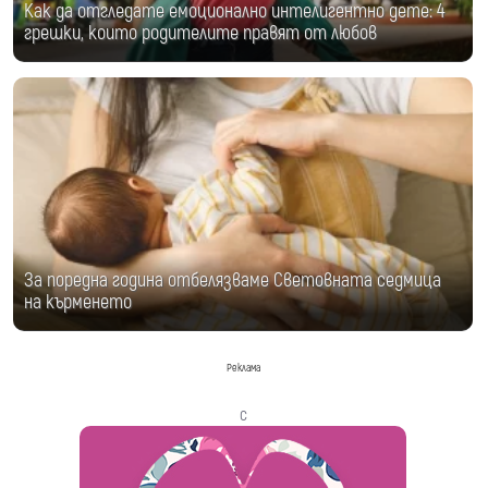
Как да отгледате емоционално интелигентно дете: 4
грешки, които родителите правят от любов
За поредна година отбелязваме Световната седмица
на кърменето
Реклама
с