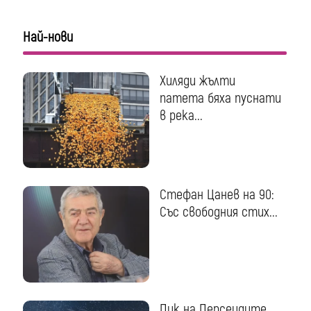
Най-нови
Хиляди жълти
патета бяха пуснати
в река...
Стефан Цанев на 90:
Със свободния стих...
Пик на Персеидите