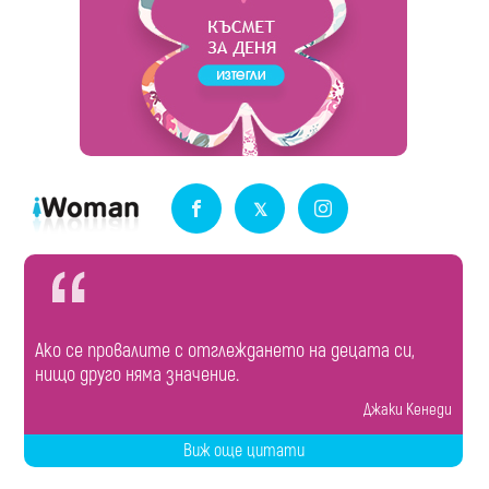
Ако се провалите с отглеждането на децата си,
нищо друго няма значение.
Джаки Кенеди
Виж още цитати