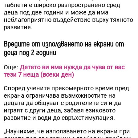
таблети е широко разпространено сред
деца под две години и може да има
неблагоприятно въздействие върху тяхното
развитие.
Вредите от използването на екрани от
деца под 2 години
Още:
Детето ви има нужда да чува от вас
тези 7 неща (всеки ден)
Според учените прекомерното време пред
екрана ограничава възможностите на
децата да общуват с родителите си и да
играят с други деца, забавя езиковото
развитие и води до свръхстимулация.
„Научихме, че използването на екрани при