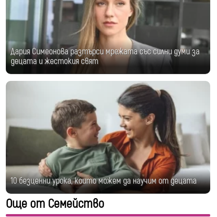
Дария Симеонова разтърси мрежата със силни думи за
децата и жестокия свят
10 безценни урока, които можем да научим от децата
Още от Семейство