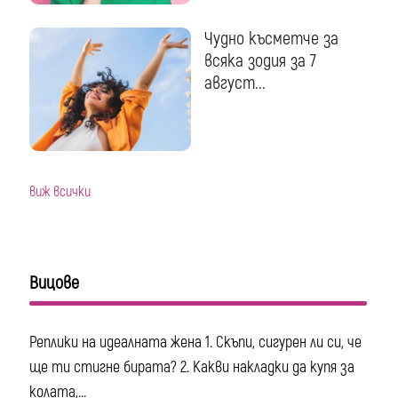
Чудно късметче за
всяка зодия за 7
август...
виж всички
Вицове
Реплики на идеалната жена 1. Скъпи, сигурен ли си, че
ще ти стигне бирата? 2. Какви накладки да купя за
колата,...