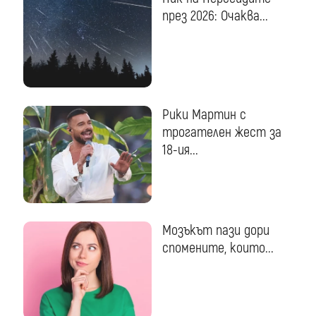
през 2026: Очаква...
Рики Мартин с
трогателен жест за
18-ия...
Мозъкът пази дори
спомените, които...