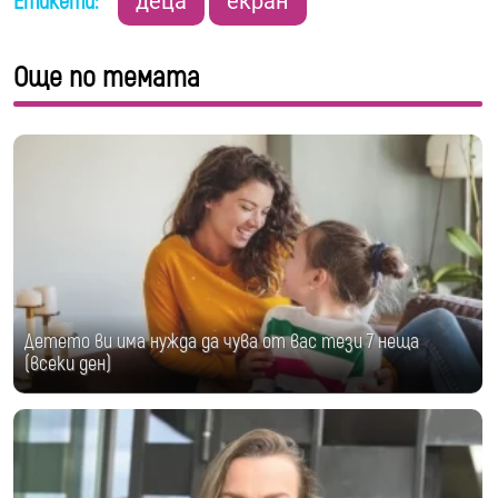
Етикети:
деца
екран
Още по темата
Детето ви има нужда да чува от вас тези 7 неща
(всеки ден)