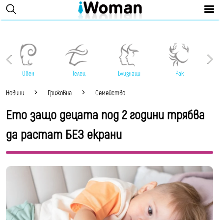
Овен
Телец
Близнаци
Рак
Новини
Грижовна
Семейство
Ето защо децата под 2 години трябва
да растат БЕЗ екрани