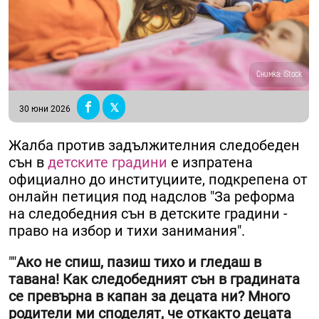
Снимка: iStock
30 юни 2026
Жалба против задължителния следобеден
сън в
детските градини
е изпратена
официално до институциите, подкрепена от
онлайн петиция под надслов "За реформа
на следобедния сън в детските градини -
право на избор и тихи занимания".
""
Ако не спиш, пазиш тихо и гледаш в
тавана! Как следобедният сън в градината
се превърна в капан за децата ни? Много
родители ми споделят, че откакто децата