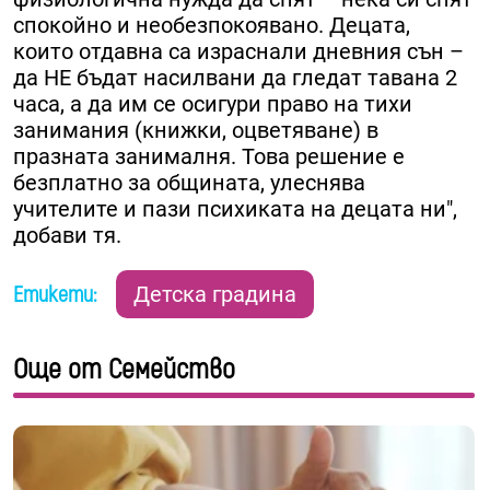
спокойно и необезпокоявано. Децата,
които отдавна са израснали дневния сън –
да НЕ бъдат насилвани да гледат тавана 2
часа, а да им се осигури право на тихи
занимания (книжки, оцветяване) в
празната занималня. Това решение е
безплатно за общината, улеснява
учителите и пази психиката на децата ни",
добави тя.
Етикети:
Детска градина
Още от Семейство