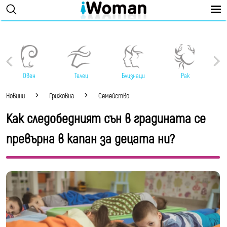
Овен
Телец
Близнаци
Рак
Новини
Грижовна
Семейство
Как следобедният сън в градината се
превърна в капан за децата ни?