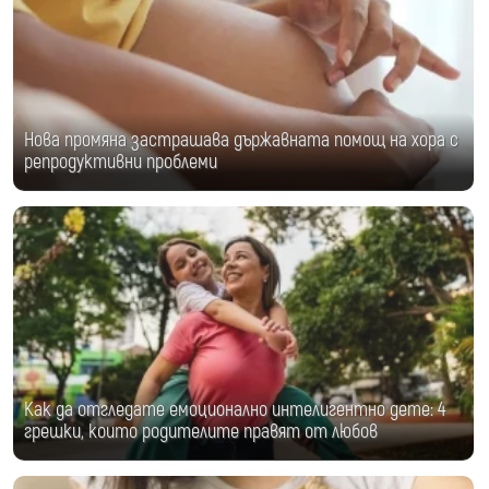
Нова промяна застрашава държавната помощ на хора с
репродуктивни проблеми
Как да отгледате емоционално интелигентно дете: 4
грешки, които родителите правят от любов