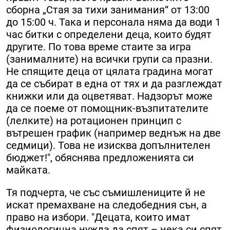
сборна „Стая за тихи занимания“ от 13:00
до 15:00 ч. Така и персонала няма да води 1
час битки с определени деца, които будят
другите. По това време стаите за игра
(занималните) на всички групи са празни.
Не спящите деца от цялата градина могат
да се събират в една от тях и да разглеждат
книжки или да оцветяват. Надзорът може
да се поеме от помощник-възпитателите
(лелките) на ротационен принцип с
вътрешен график (например веднъж на две
седмици). Това не изисква допълнителен
бюджет!", обяснява предложенията си
майката.
Тя подчерта, че със съмишлениците й не
искат премахване на следобедния сън, а
право на избори. "Децата, които имат
физиологична нужда да спят – нека си спят