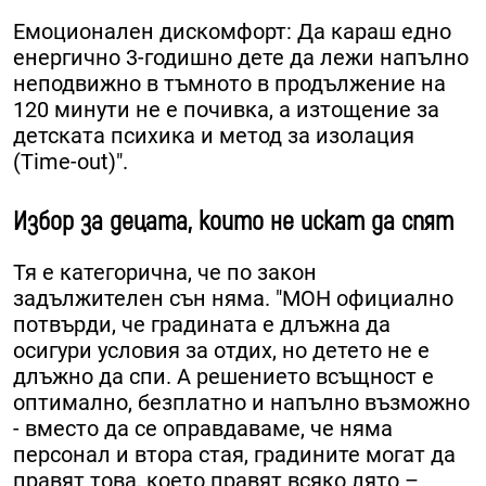
Емоционален дискомфорт: Да караш едно
енергично 3-годишно дете да лежи напълно
неподвижно в тъмното в продължение на
120 минути не е почивка, а изтощение за
детската психика и метод за изолация
(Time-out)".
Избор за децата, които не искат да спят
Тя е категорична, че по закон
задължителен сън няма. "МОН официално
потвърди, че градината е длъжна да
осигури условия за отдих, но детето не е
длъжно да спи. А решението всъщност е
оптимално, безплатно и напълно възможно
- вместо да се оправдаваме, че няма
персонал и втора стая, градините могат да
правят това, което правят всяко лято –