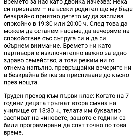
Времето за нас като двойка изчезва: Нека
си признаем – на всеки родител ще му бъде
безкрайно приятно детето му да заспива
спокойно в 19:30 или 20:00 ч. След това да
можем да останем насаме, да вечеряме на
спокойствие със съпруга си и да си
обърнем внимание. Времето ни като
партньори е изключително важно за едно
здраво семейство, а този режим ни го
отнема напълно, превръщайки вечерите ни
в безкрайна битка за приспиване до късно
през нощта.
Труден преход към първи клас: Когато на 7
години децата тръгнат втора смяна на
училище от 13:30 ч., телата им буквално
заспиват на чиновете, защото с години са
били програмирани да спят точно по това
време.