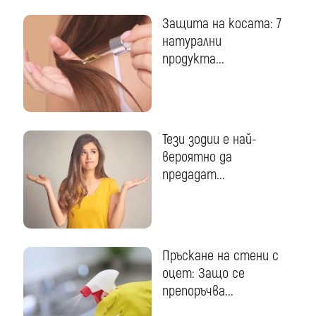
Защита на косата: 7
натурални
продукта...
Тези зодии е най-
вероятно да
предадат...
Пръскане на стени с
оцет: Защо се
препоръчва...