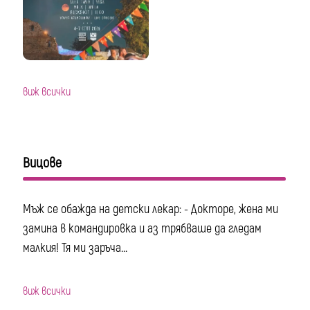
виж всички
Вицове
Мъж се обажда на детски лекар: - Докторе, жена ми
замина в командировка и аз трябваше да гледам
малкия! Тя ми заръча...
виж всички