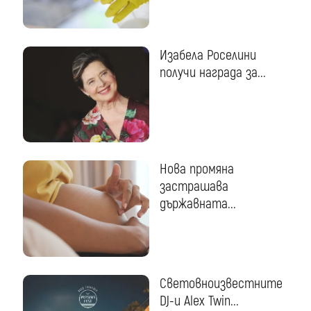
Изабела Роселини
получи награда за...
Нова промяна
застрашава
държавната...
Световноизвестните
DJ-и Alex Twin...