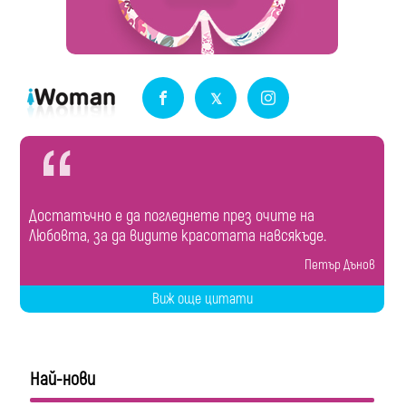
Достатъчно е да погледнете през очите на
Любовта, за да видите красотата навсякъде.
Петър Дънов
Виж още цитати
Най-нови