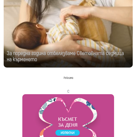
За поредна година отбелязваме Световната седмица
на кърменето
Реклама
с