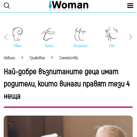
Овен
Телец
Близнаци
Рак
Новини
Грижовна
Семейство
Най-добре възпитаните деца имат
родители, които винаги правят тези 4
неща