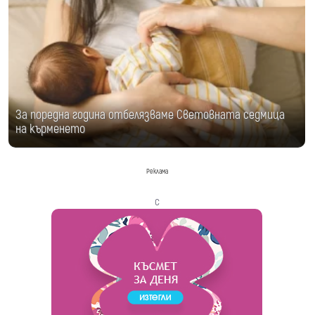
За поредна година отбелязваме Световната седмица
на кърменето
Реклама
с