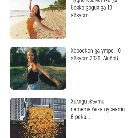
всяка зодия за 10
август...
Хороскоп за утре, 10
август 2026: Любов...
Хиляди жълти
патета бяха пуснати
в река...