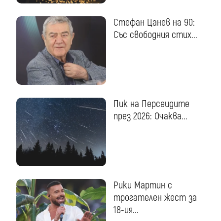
Стефан Цанев на 90:
Със свободния стих...
Пик на Персеидите
през 2026: Очаква...
Рики Мартин с
трогателен жест за
18-ия...