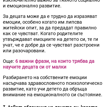
изключително важно за тяхното социално
и емоционално развитие.
За децата може да е трудно да изразяват
емоции, особено когато им липсва
житейски опит, за да предадат правилно
как се чувстват. Когато родителите
утвърждават емоциите на детето си, те ги
учат, че е добре да се чувстват разстроени
или разочаровани.
Още:
6 важни фрази, на които трябва да
научите децата си от малки
Разбирането на собствените емоции
насърчава здравословното психологическо
развитие, като учи детето да обръща
внимание на емоционалното си състояние.