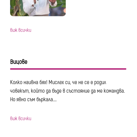
виж всички
Вицове
Колко наивна бях! Мислех си, че не се е родил
човекът, който да бъде в състояние да ме командва.
Но явно съм бъркала....
виж всички