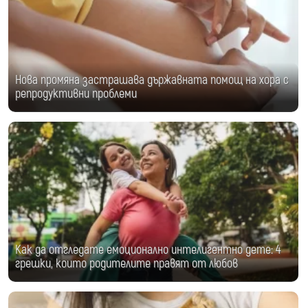
Нова промяна застрашава държавната помощ на хора с
репродуктивни проблеми
Как да отгледате емоционално интелигентно дете: 4
грешки, които родителите правят от любов