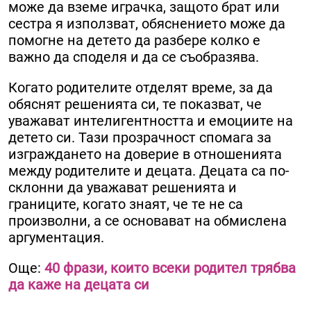
може да вземе играчка, защото брат или
сестра я използват, обяснението може да
помогне на детето да разбере колко е
важно да споделя и да се съобразява.
Когато родителите отделят време, за да
обяснят решенията си, те показват, че
уважават интелигентността и емоциите на
детето си. Тази прозрачност спомага за
изграждането на доверие в отношенията
между родителите и децата. Децата са по-
склонни да уважават решенията и
границите, когато знаят, че те не са
произволни, а се основават на обмислена
аргументация.
Още:
40 фрази, които всеки родител трябва
да каже на децата си