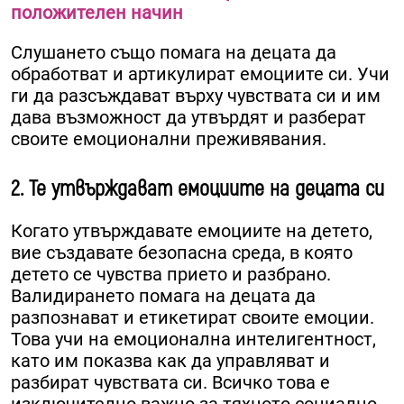
положителен начин
Слушането също помага на децата да
обработват и артикулират емоциите си. Учи
ги да разсъждават върху чувствата си и им
дава възможност да утвърдят и разберат
своите емоционални преживявания.
2. Те утвърждават емоциите на децата си
Когато утвърждавате емоциите на детето,
вие създавате безопасна среда, в която
детето се чувства прието и разбрано.
Валидирането помага на децата да
разпознават и етикетират своите емоции.
Това учи на емоционална интелигентност,
като им показва как да управляват и
разбират чувствата си. Всичко това е