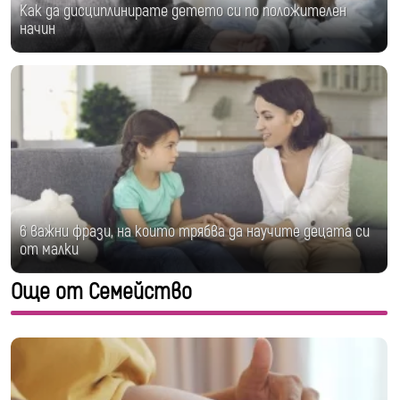
Как да дисциплинирате детето си по положителен
начин
6 важни фрази, на които трябва да научите децата си
от малки
Още от Семейство