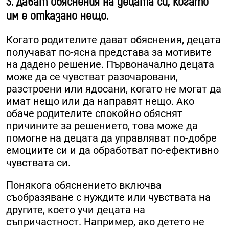
3. Дават обяснения на децата си, когато
им е отказано нещо.
Когато родителите дават обяснения, децата
получават по-ясна представа за мотивите
на дадено решение. Първоначално децата
може да се чувстват разочаровани,
разстроени или ядосани, когато не могат да
имат нещо или да направят нещо. Ако
обаче родителите спокойно обяснят
причините за решението, това може да
помогне на децата да управляват по-добре
емоциите си и да обработват по-ефективно
чувствата си.
Понякога обяснението включва
съобразяване с нуждите или чувствата на
другите, което учи децата на
съпричастност. Например, ако детето не