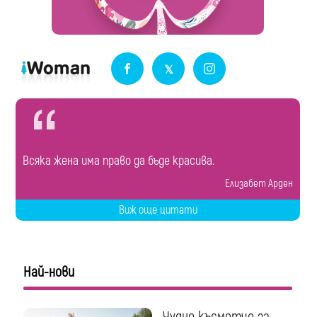
Всяка жена има право да бъде красива.
Елизабет Арден
Виж още цитати
Най-нови
Чудно късметче за