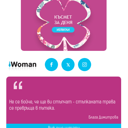
Не се бойче, че ще ви стъпчат - стъпканата трева
се превръща в пътека.
Блага Димитрова
Виж още цитати