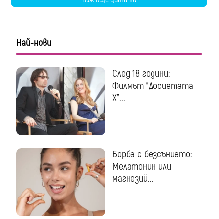
Най-нови
След 18 години:
Филмът "Досиетата
Х"...
Борба с безсънието:
Мелатонин или
магнезий...