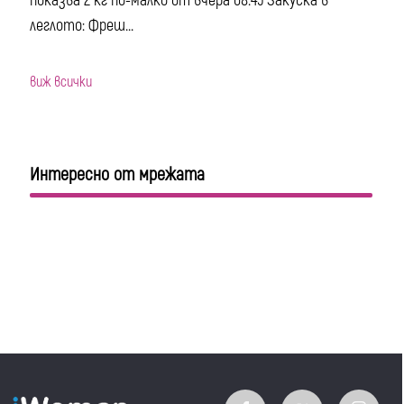
показва 2 кг по-малко от вчера 08.45 Закуска в
леглото: Фреш...
виж всички
Интересно от мрежата