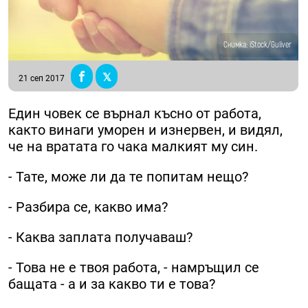
Снимка: iStock/Guliver
21 сеп 2017
Един човек се върнал късно от работа,
както винаги уморен и изнервен, и видял,
че на вратата го чака малкият му син.
- Тате, може ли да те попитам нещо?
- Разбира се, какво има?
- Каква заплата получаваш?
- Това не е твоя работа, - намръщил се
бащата - а и за какво ти е това?