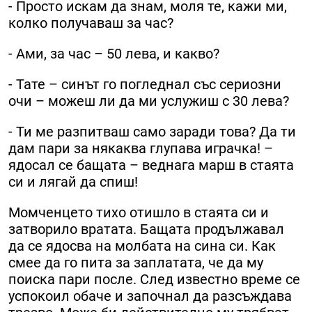
- Просто искам да знам, моля те, кажи ми,
колко получаваш за час?
- Ами, за час – 50 лева, и какво?
- Тате – синът го погледнал със сериозни
очи – можеш ли да ми услужиш с 30 лева?
- Ти ме разпитваш само заради това? Да ти
дам пари за някаква глупава играчка! –
ядосал се бащата – веднага марш в стаята
си и лягай да спиш!
Момченцето тихо отишло в стаята си и
затворило вратата. Бащата продължавал
да се ядосва на молбата на сина си. Как
смее да го пита за заплатата, че да му
поиска пари после. След известно време се
успокоил обаче и започнал да разсъждава