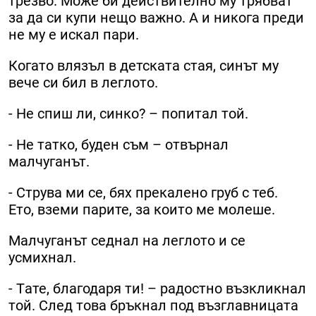
трезво. Може би действително му трябват
за да си купи нещо важно. А и никога преди
не му е искал пари.
Когато влязъл в детската стая, синът му
вече си бил в леглото.
- Не спиш ли, синко? – попитал той.
- Не татко, буден съм – отвърнал
малчуганът.
- Струва ми се, бях прекалено груб с теб.
Ето, вземи парите, за които ме молеше.
Малчуганът седнал на леглото и се
усмихнал.
- Tате, благодаря ти! – радостно възкликнал
той. След това бръкнал под възглавницата