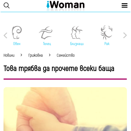
Овен
Телец
Близнаци
Рак
Новини
Грижовна
Семейство
Това трябва да прочете всеки баща