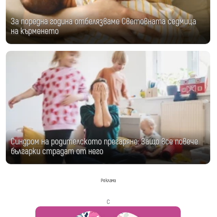
За поредна година отбелязваме Световната седмица
на кърменето
Синдром на родителското прегаряне: Защо все повече
българки страдат от него
Реклама
с