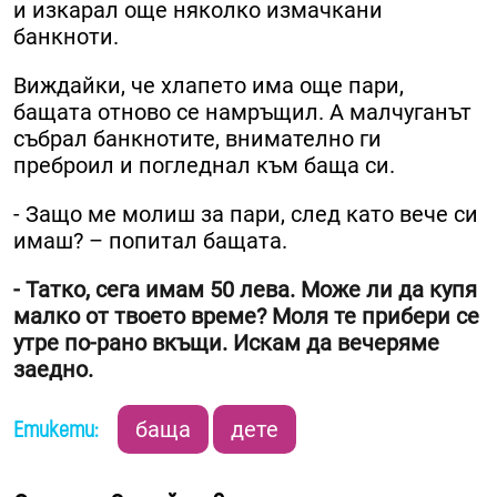
и изкарал още няколко измачкани
банкноти.
Виждайки, че хлапето има още пари,
бащата отново се намръщил. А малчуганът
събрал банкнотите, внимателно ги
преброил и погледнал към баща си.
- Защо ме молиш за пари, след като вече си
имаш? – попитал бащата.
- Татко, сега имам 50 лева. Може ли да купя
малко от твоето време? Моля те прибери се
утре по-рано вкъщи. Искам да вечеряме
заедно.
Етикети:
баща
дете