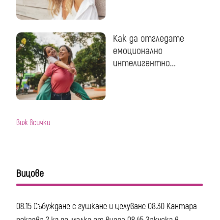
Как да отгледате
емоционално
интелигентно...
виж всички
Вицове
08.15 Събуждане с гушкане и целуване 08.30 Кантара