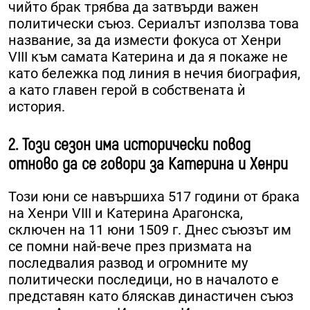
чийто брак трябва да затвърди важен
политически съюз. Сериалът използва това
название, за да измести фокуса от Хенри
VIII към самата Катерина и да я покаже не
като бележка под линия в нечия биография,
а като главен герой в собствената ѝ
история.
2. Този сезон има исторически повод
отново да се говори за Катерина и Хенри
Този юни се навършиха 517 години от брака
на Хенри VIII и Катерина Арагонска,
сключен на 11 юни 1509 г. Днес съюзът им
се помни най-вече през призмата на
последвалия развод и огромните му
политически последици, но в началото е
представян като бляскав династичен съюз