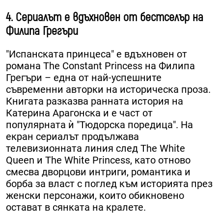
4. Сериалът е вдъхновен от бестселър на
Филипа Грегъри
"Испанската принцеса" е вдъхновен от
романа The Constant Princess на Филипа
Грегъри – една от най-успешните
съвременни авторки на историческа проза.
Книгата разказва ранната история на
Катерина Арагонска и е част от
популярната ѝ "Тюдорска поредица". На
екран сериалът продължава
телевизионната линия след The White
Queen и The White Princess, като отново
смесва дворцови интриги, романтика и
борба за власт с поглед към историята през
женски персонажи, които обикновено
остават в сянката на кралете.