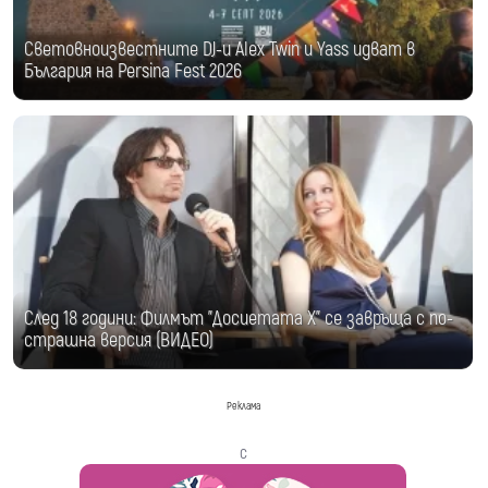
Световноизвестните DJ-и Alex Twin и Yass идват в
България на Persina Fest 2026
След 18 години: Филмът "Досиетата Х" се завръща с по-
страшна версия (ВИДЕО)
Реклама
с