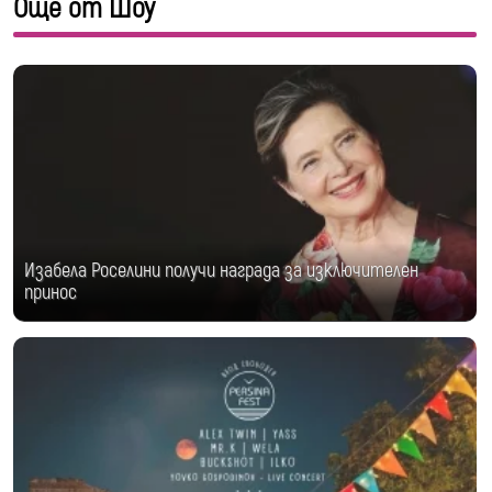
Още от Шоу
Изабела Роселини получи награда за изключителен
принос