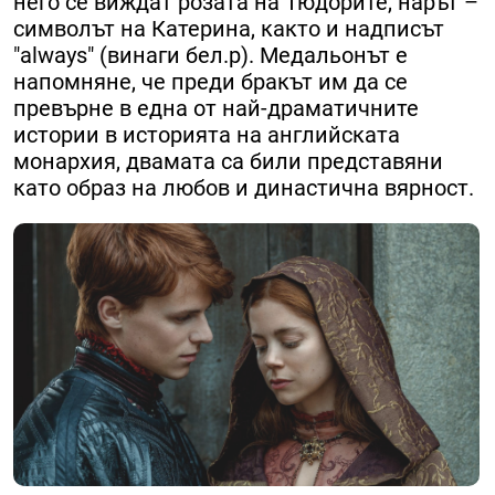
него се виждат розата на Тюдорите, нарът –
символът на Катерина, както и надписът
"always" (винаги бел.р). Медальонът е
напомняне, че преди бракът им да се
превърне в една от най-драматичните
истории в историята на английската
монархия, двамата са били представяни
като образ на любов и династична вярност.