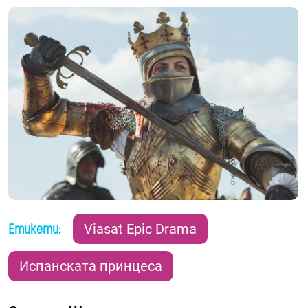
Етикети:
Viasat Epic Drama
Испанската принцеса