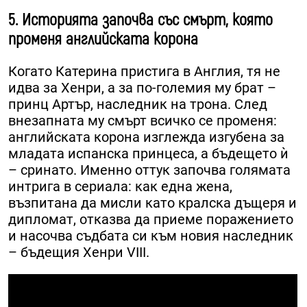
5. Историята започва със смърт, която
променя английската корона
Когато Катерина пристига в Англия, тя не
идва за Хенри, а за по-големия му брат –
принц Артър, наследник на трона. След
внезапната му смърт всичко се променя:
английската корона изглежда изгубена за
младата испанска принцеса, а бъдещето ѝ
– сринато. Именно оттук започва голямата
интрига в сериала: как една жена,
възпитана да мисли като кралска дъщеря и
дипломат, отказва да приеме поражението
и насочва съдбата си към новия наследник
– бъдещия Хенри VIII.