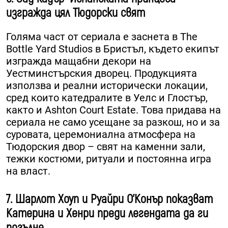
изгражда цял Тюдорски свят
Голяма част от сериала е заснета в The
Bottle Yard Studios в Бристъл, където екипът
изгражда мащабни декори на
Уестминстърския дворец. Продукцията
използва и реални исторически локации,
сред които катедралите в Уелс и Глостър,
както и Ashton Court Estate. Това придава на
сериала не само усещане за разкош, но и за
суровата, церемониална атмосфера на
Тюдорския двор – свят на каменни зали,
тежки костюми, ритуали и постоянна игра
на власт.
7. Шарлот Хоуп и Руайри О’Конър показват
Катерина и Хенри преди легендата да ги
погълне