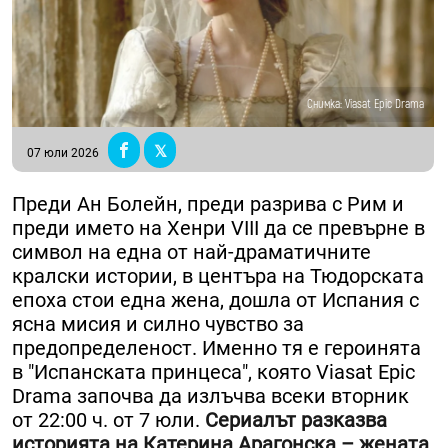
Снимка: Viasat Epic Drama
07 юли 2026
Преди Ан Болейн, преди разрива с Рим и
преди името на Хенри VIII да се превърне в
символ на една от най-драматичните
кралски истории, в центъра на Тюдорската
епоха стои една жена, дошла от Испания с
ясна мисия и силно чувство за
предопределеност. Именно тя е героинята
в "Испанската принцеса", която Viasat Epic
Drama започва да излъчва всеки вторник
от 22:00 ч. от 7 юли.
Сериалът разказва
историята на Катерина Арагонска – жената,