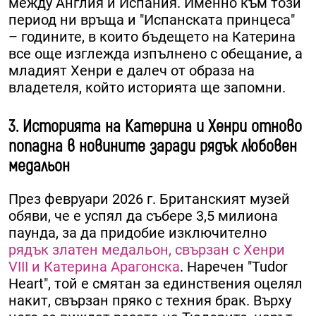
между Англия и Испания. Именно към този
период ни връща и "Испанската принцеса"
– годините, в които бъдещето на Катерина
все още изглежда изпълнено с обещание, а
младият Хенри е далеч от образа на
владетеля, който историята ще запомни.
3. Историята на Катерина и Хенри отново
попадна в новините заради рядък любовен
медальон
През февруари 2026 г. Британският музей
обяви, че е успял да събере 3,5 милиона
паунда, за да придобие изключително
рядък златен медальон, свързан с Хенри
VIII и Катерина Арагонска
. Наречен "Tudor
Heart", той е смятан за единствения оцелял
накит, свързан пряко с техния брак. Върху