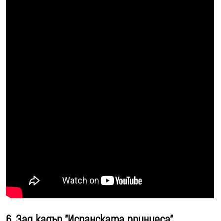
6. Зад кадър "Испанската принцеса"