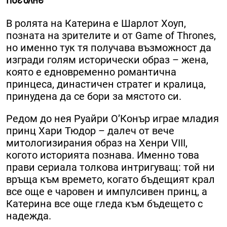
В ролята на Катерина е Шарлот Хоуп,
позната на зрителите и от Game of Thrones,
но именно тук тя получава възможност да
изгради голям исторически образ – жена,
която е едновременно романтична
принцеса, династичен стратег и кралица,
принудена да се бори за мястото си.
Редом до нея Руайри О’Конър играе младия
принц Хари Тюдор – далеч от вече
митологизирания образ на Хенри VIII,
когото историята познава. Именно това
прави сериала толкова интригуващ: той ни
връща към времето, когато бъдещият крал
все още е чаровен и импулсивен принц, а
Катерина все още гледа към бъдещето с
надежда.