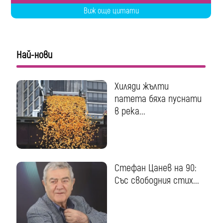
Виж още цитати
Най-нови
Хиляди жълти
патета бяха пуснати
в река...
Стефан Цанев на 90:
Със свободния стих...