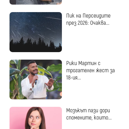
Пик на Персеидите
през 2026: Очаква...
Рики Мартин с
трогателен жест за
18-ия...
Мозъкът пази дори
спомените, които...