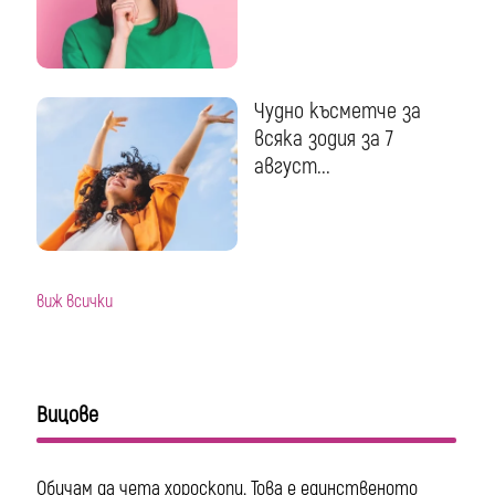
Чудно късметче за
всяка зодия за 7
август...
виж всички
Вицове
Обичам да чета хороскопи. Това е единственото