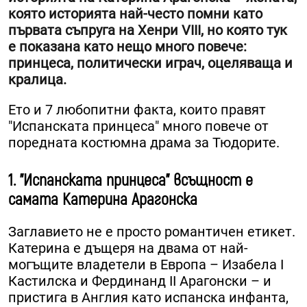
която историята най-често помни като
първата съпруга на Хенри VIII, но която тук
е показана като нещо много повече:
принцеса, политически играч, оцеляваща и
кралица.
Ето и 7 любопитни факта, които правят
"Испанската принцеса" много повече от
поредната костюмна драма за Тюдорите.
1. "Испанската принцеса" всъщност е
самата Катерина Арагонска
Заглавието не е просто романтичен етикет.
Катерина е дъщеря на двама от най-
могъщите владетели в Европа – Изабела I
Кастилска и Фердинанд II Арагонски – и
пристига в Англия като испанска инфанта,