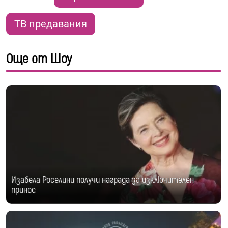
ТВ предавания
Още от Шоу
Изабела Роселини получи награда за изключителен
принос