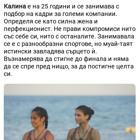
Калина
е на 25 години и се занимава с
подбор на кадри за големи компании. ​
Определя се като силна жена и
перфекционист. Не прави компромиси нито
със себе си, нито с останалите. ​Занимавала
се е с разнообразни спортове, но муай-таят
истински завладява сърцето ѝ.
Възнамерява да стигне до финала и няма
да се спре пред нищо, за да постигне целта
си.