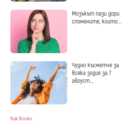
Мозъкът пази дори
спомените, които...
Чудно късметче за
всяка зодия за 7
август...
виж всички