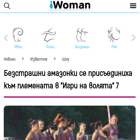
Овен
Телец
Близнаци
Рак
Новини
Известна
Шоу
Безстрашни амазонки се присъединиха
към племената в "Игри на волята" 7