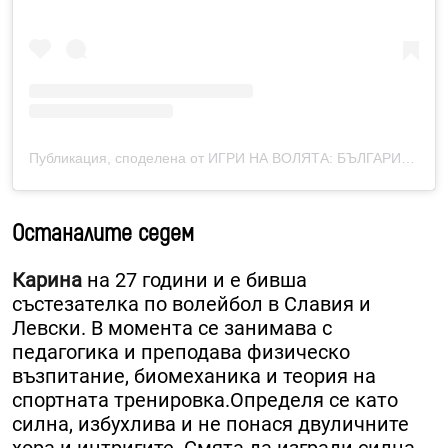
Публикация, споделена от ИГРИ НА ВОЛЯТА: БЪЛГАРИЯ (@igri.na.voliata.bulgaria)
Останалите седем
Карина
на 27 години и е бивша
състезателка по волейбол в Славия и
Левски. ​В момента се занимава с
педагогика и преподава физическо
възпитание, биомеханика и теория на
спортната тренировка.​Определя се като
силна, избухлива и не понася двуличните
хора и интригите. Смята да изгради силна