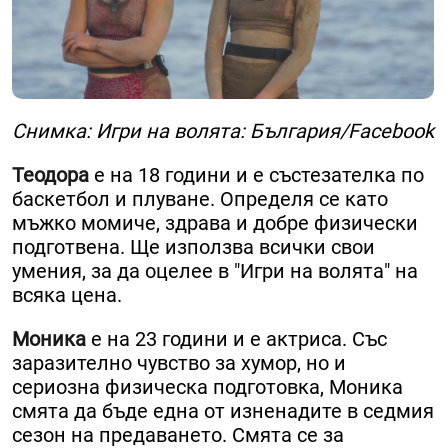
Снимка: Игри на волята: България/Facebook
Теодора
е на 18 години и е състезателка по
баскетбол и плуване. ​Определя се като
мъжко момиче, здрава и добре физически
подготвена. ​Ще използва всички свои
умения, за да оцелее в "Игри на волята" на
всяка цена.
Моника
е на 23 години и е актриса. ​Със
заразително чувство за хумор, но и
сериозна физическа подготовка, Моника
смята да бъде една от изненадите в седмия
сезон на предаването. ​Смята се за