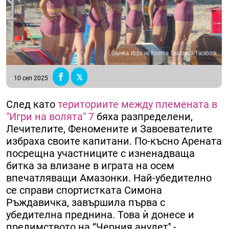
Снимка: Игри на волята: България/Facebook
10 сеп 2025
След като
териториите между племената в
"Игри на волята" 7
бяха разпределени,
Лечителите, Феномените и Завоевателите
избраха своите капитани. По-късно Арената
посрещна участниците с изненадваща
битка за влизане в играта на осем
впечатляващи Амазонки. Най-убедително
се справи спортистката Симона
Ръждавичка, завършила първа с
убедителна преднина. Това ѝ донесе и
предимството на ‘‘Черния анулет'' -