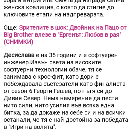
женска коалиция, с която да стигне до
ключовите етапи на надпреварата.
Още:
Зрителите в шок: Двойник на Пацо от
Big Brother влезе в "Ергенът: Любов в рая"
(СНИМКИ)
Десислава
е на 35 години и е софтуерен
инженер.​Извън света на високите
софтуерни технологии обаче, тя се
занимава с крос-фит, като дори е
побеждавала състезатели като финалиста
от сезон 6 Георги Гешев, по пътя си до
Дивия Север. ​Няма намерение да пести
нито сили, нито усилия във всяка една
битка, за да докаже на себе си и на всички
останали, че тя е най-достойна за победата
в "Игри на волята".