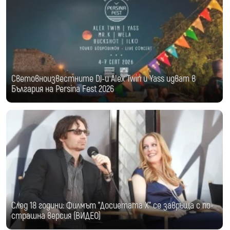
Световноизвестните DJ-и Alex Twin и Yass идват в
България на Persina Fest 2026
След 18 години: Филмът "Досиетата Х" се завръща с по-
страшна версия (ВИДЕО)