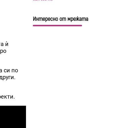
Интересно от мрежата
а ѝ
оро
а си по
други.
оекти.