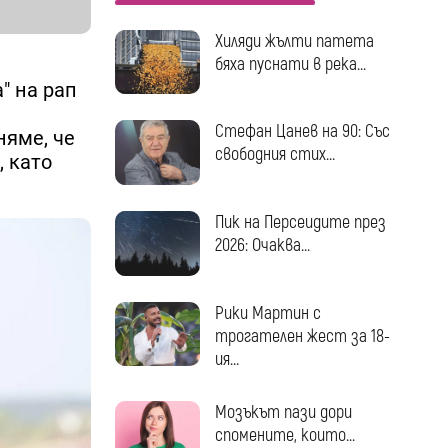
Хиляди жълти патета
бяха пуснати в река...
" на рап
Стефан Цанев на 90: Със
няме, че
свободния стих...
, като
Пик на Персеидите през
2026: Очаква...
Рики Мартин с
трогателен жест за 18-
ия...
Мозъкът пази дори
спомените, които...