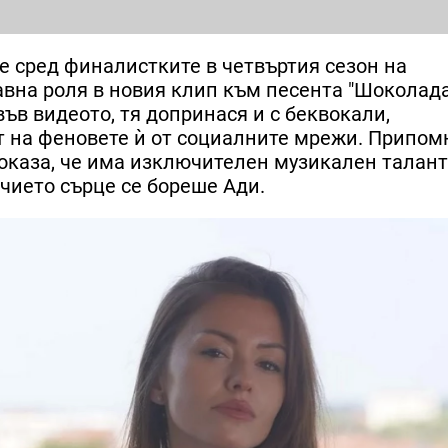
бе сред финалистките в четвъртия сезон на
авна роля в новия клип към песента "Шоколада
ъв видеото, тя допринася и с беквокали,
т на феновете ѝ от социалните мрежи. Припом
оказа, че има изключителен музикален талант
 чието сърце се бореше Ади.