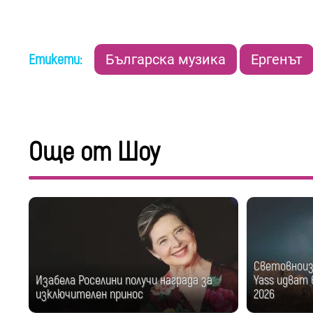
Етикети:
Българска музика
Ергенът
Още от Шоу
Световноизв
Изабела Роселини получи награда за
Yass идват в
изключителен принос
2026