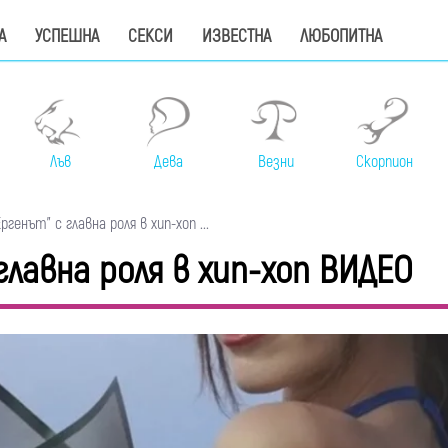
А
УСПЕШНА
СЕКСИ
ИЗВЕСТНА
ЛЮБОПИТНА
Лъв
Дева
Везни
Скорпион
генът" с главна роля в хип-хоп ...
главна роля в хип-хоп ВИДЕО