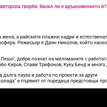
 авторска творба: Васил ли е вдъхновението ѝ?
 жена, а райските плажни кадри и естественат
осфера. Режисьор е Даян Николов, който наск
е Пешо", добре познат на меломаните с работат
юбо Киров, Слави Трифонов, Куку Бенд и много 
д дълга пауза и работа по проекти за други
колада" е първият от поредица предстоящи пр