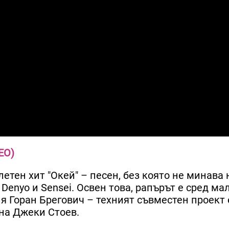
ЕО)
етен хит "Окей" – песен, без която не минава 
 Denyo и Sensei. Освен това, рапърът е сред м
я Горан Брегович – техният съвместен проект 
 на Джеки Стоев.