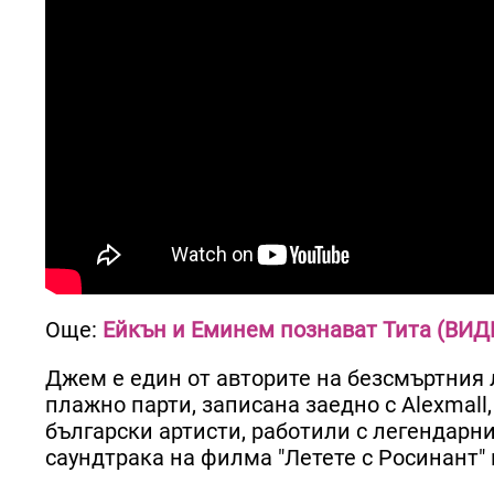
Още:
Ейкън и Еминем познават Тита (ВИД
Джем е един от авторите на безсмъртния л
плажно парти, записана заедно с Alexmall,
български артисти, работили с легендарни
саундтрака на филма "Летете с Росинант"