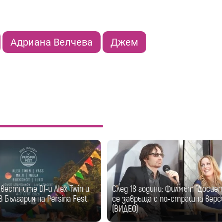
Адриана Велчева
Джем
естните DJ-и Alex Twin и
След 18 години: Филмът "Досие
 България на Persina Fest
се завръща с по-страшна верс
(ВИДЕО)