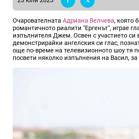
Очарователната
Адриана Велчева
, която 
романтичното риалити "Ергенът", играе гл
изпълнителя Джем. Освен с участието си в
демонстрирайки ангелския си глас, позна
още по-време на телевизионното шоу тя п
посвети няколко изпълнения на Васил, за