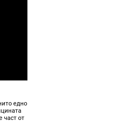
нито едно
алцината
е част от