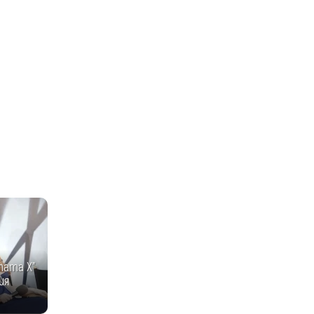
тата Х"
ия