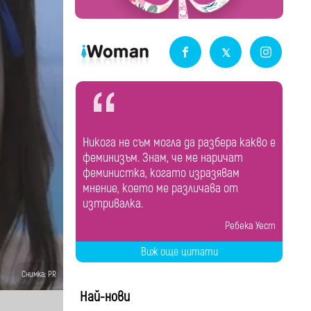
Никога не съм могла да разбера какво е
феминизъм. Знам, че ме наричат
феминистка, когато изразявам
мнение, което ме различава от
изтривалка.
Ребека Уест
Виж още цитати
Снимка: PR
Най-нови