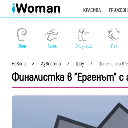
КРАСИВА
ГРИЖОВН
Овен
Телец
Близнаци
Рак
Новини
Известна
Шоу
Финалистка в "Ер
Финалистка в "Ергенът" с 