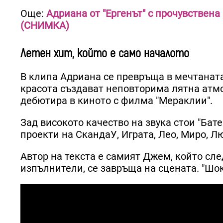
Още:
Адриана от "Ергенът" с прочувствена
(СНИМКА)
Летен хит, който е само началото
В клипа Адриана се превръща в мечтаната
красота създават неповторима лятна атм
дебютира в киното с филма "Мераклии".
Зад високото качество на звука стои "Бат
проекти на СкандаУ, Играта, Лео, Миро, Л
Автор на текста е самият Джем, който сле
изпълнители, се завръща на сцената. "Шо