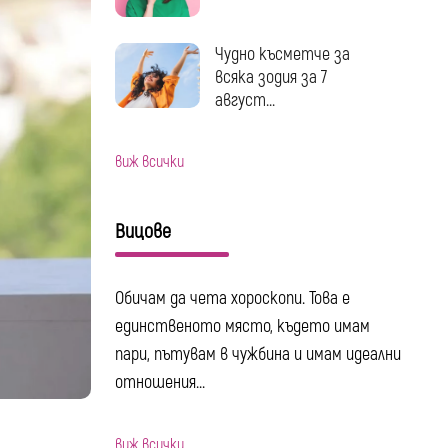
Чудно късметче за
всяка зодия за 7
август...
виж всички
Вицове
Обичам да чета хороскопи. Това е
единственото място, където имам
пари, пътувам в чужбина и имам идеални
отношения...
виж всички