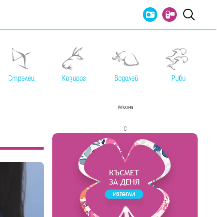
Стрелец
Козирог
Водолей
Риби
Реклама
с