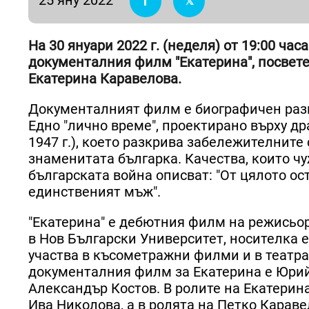
На 30 януари 2022 г. (неделя) от 19:00 ч
документалния филм "Екатерина", посвете
Екатерина Каравелова.
Документалният филм е биографичен разк
Едно "лично време", проектирано върху др
1947 г.), което разкрива забележителнит
знаменитата българка. Качества, които ч
българската война описват: "От цялото о
единственият мъж".
"Екатерина" е дебютния филм на режисьо
в Нов Български Университет, носителка е
участва в късометражни филми и в театра
документалния филм за Екатерина е Юрий 
Александър Костов. В ролите на Екатерин
Ива Николова, а в ролята на Петко Карав