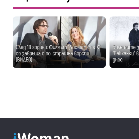
След 18 години: Филмът "Досиетата Х"
Билетите з
се завръща с по-страшна версия
"Вакханки" 
(ВИДЕО)
днес