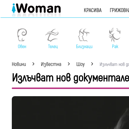
КРАСИВА
ГРИЖОВН
Овен
Телец
Близнаци
Рак
Новини
Известна
Шоу
Излъчват нов до
Излъчват нов документале