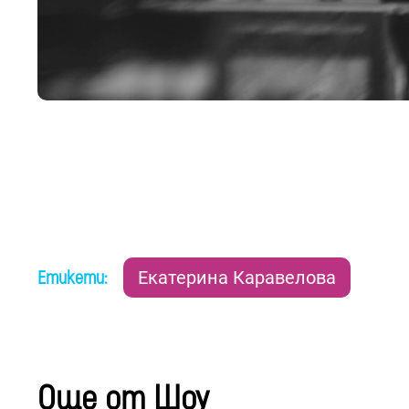
Етикети:
Екатерина Каравелова
Още от Шоу