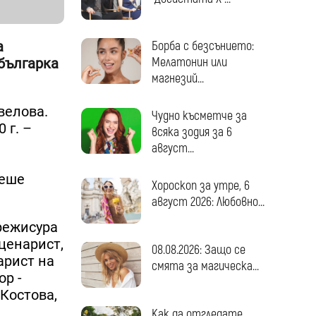
а
Борба с безсънието:
Мелатонин или
българка
магнезий...
велова.
Чудно късметче за
 г. –
всяка зодия за 6
август...
беше
Хороскоп за утре, 6
август 2026: Любовно...
режисура
ценарист,
08.08.2026: Защо се
арист на
смята за магическа...
ор -
Костова,
Как да отгледате