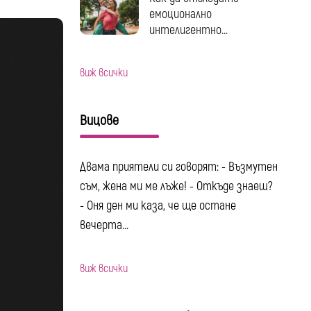
емоционално
интелигентно...
виж всички
Вицове
Двама приятели си говорят: - Възмутен
съм, жена ми ме лъже! - Откъде знаеш?
- Оня ден ми каза, че ще остане
вечерта...
виж всички