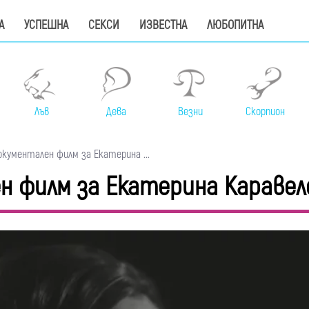
А
УСПЕШНА
СЕКСИ
ИЗВЕСТНА
ЛЮБОПИТНА
Лъв
Дева
Везни
Скорпион
кументален филм за Екатерина ...
н филм за Екатерина Каравел