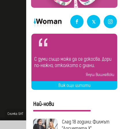
С думи също може да се докосва. Дори
по-нежно, отколкото с длани.
Януш Вишневски
Виж още цитати
Най-нови
Снимка: БНТ
След 18 години: Филмът
"Досиетата Х"...