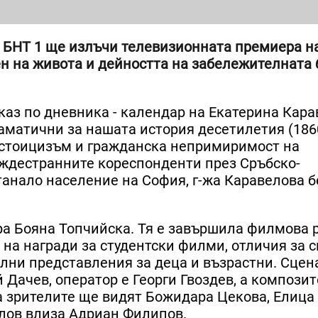
аса БНТ 1 ще излъчи телевизионната премиера н
н на живота и дейността на забележителната 
аз по дневника - календар на Екатерина Кара
аматични за нашата история десетилетия (1860
е стоицизъм и гражданска непримиримост на
уждестранните кореспонденти през Сръбско-
станало население на София, г-жа Каравелова 
ра Бояна Топчийска. Тя е завършила филмова 
 на награди за студентски филми, отличия за с
лни представления за деца и възрастни. Сцен
Дачев, оператор е Георги Гвоздев, а композит
а зрителите ще видят Божидара Цекова, Елица 
елов влиза Адриан Филипов.