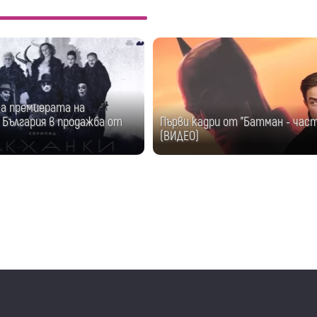
а премиерата на
в България в продажба от
Първи кадри от "Батман - част 
(ВИДЕО)