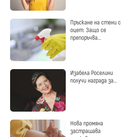
Пръскане на стени с
оцет: Защо се
препоръчва...
Изабела Роселини
получи награда за...
Нова промяна
застрашава