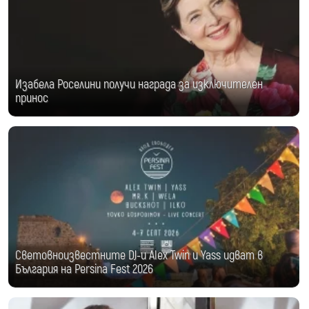
Изабела Роселини получи награда за изключителен
принос
Световноизвестните DJ-и Alex Twin и Yass идват в
България на Persina Fest 2026