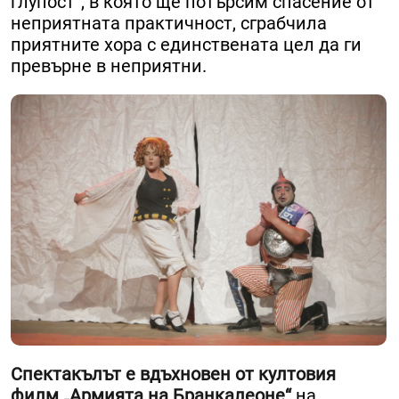
глупост“, в която ще потърсим спасение от
неприятната практичност, сграбчила
приятните хора с единствената цел да ги
превърне в неприятни.
Спектакълът е вдъхновен от култовия
филм „Армията на Бранкалеоне“
на