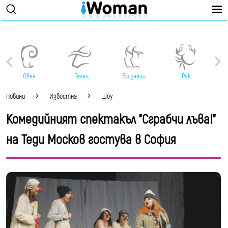
Овен
Телец
Близнаци
Рак
Новини
Известна
Шоу
Комедийният спектакъл "Сграбчи лъва!"
на Теди Москов гостува в София