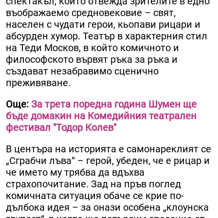
спектакъл, който отвежда зрителите в едно
въображаемо средновековие – свят,
населен с чудати герои, кьопави рицари и
абсурден хумор. Театър в характерния стил
на Теди Москов, в който комичното и
философското вървят ръка за ръка и
създават незабравимо сценично
преживяване.
Още:
За трета поредна година Шумен ще
бъде домакин на Комедийния театрален
фестивал "Тодор Колев"
В центъра на историята е самонареклият се
„Сграбчи лъва“ – герой, убеден, че е рицар и
че името му трябва да вдъхва
страхопочитание. Зад на пръв поглед
комичната ситуация обаче се крие по-
дълбока идея – за онази особена „клоунска