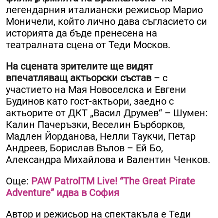
легендарния италиански режисьор Марио
Моничели, който лично дава съгласието си
историята да бъде пренесена на
театралната сцена от Теди Москов.
На сцената зрителите ще видят
впечатляващ актьорски състав
– с
участието на Мая Новоселска и Евгени
Будинов като гост-актьори, заедно с
актьорите от ДКТ „Васил Друмев“ – Шумен:
Калин Пачеръзки, Веселин Бърборков,
Мадлен Йорданова, Нелли Таукчи, Петар
Андреев, Борислав Вълов – Ей Бо,
Александра Михайлова и Валентин Ченков.
Още:
PAW PatrolTM Live! “The Great Pirate
Adventure” идва в София
Автор и режисьор на спектакъла е Теди