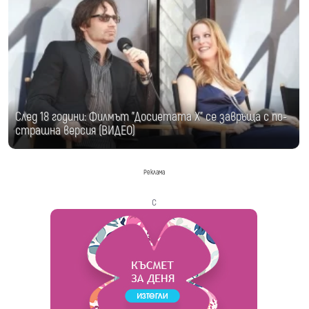
След 18 години: Филмът "Досиетата Х" се завръща с по-
страшна версия (ВИДЕО)
Реклама
с