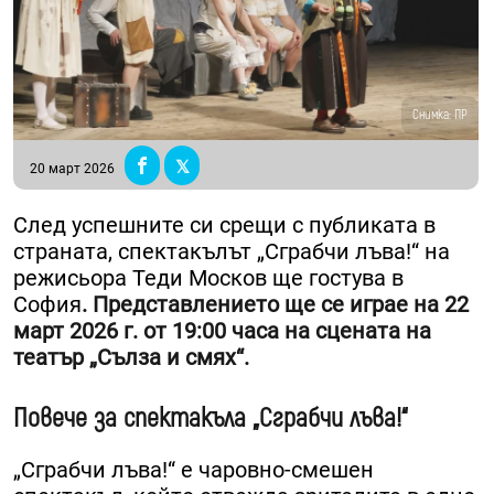
Снимка: ПР
20 март 2026
След успешните си срещи с публиката в
страната, спектакълът „Сграбчи лъва!“ на
режисьора Теди Москов ще гостува в
София
. Представлението ще се играе на 22
март 2026 г. от 19:00 часа на сцената на
театър „Сълза и смях“.
Повече за спектакъла „Сграбчи лъва!“
„Сграбчи лъва!“ е чаровно-смешен