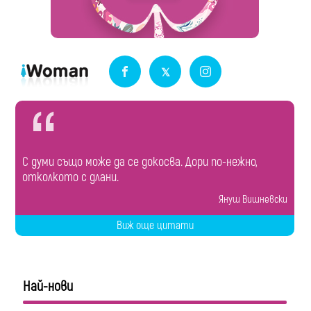
С думи също може да се докосва. Дори по-нежно,
отколкото с длани.
Януш Вишневски
Виж още цитати
Най-нови