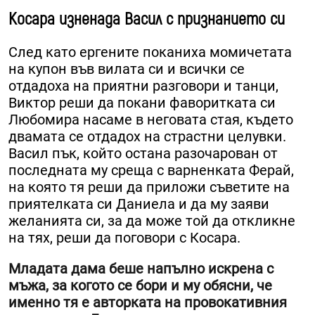
Косара изненада Васил с признанието си
След като ергените поканиха момичетата
на купон във вилата си и всички се
отдадоха на приятни разговори и танци,
Виктор реши да покани фаворитката си
Любомира насаме в неговата стая, където
двамата се отдадох на страстни целувки.
Васил пък, който остана разочарован от
последната му среща с варненката Ферай,
на която тя реши да приложи съветите на
приятелката си Даниела и да му заяви
желанията си, за да може той да откликне
на тях, реши да поговори с Косара.
Младата дама беше напълно искрена с
мъжа, за когото се бори и му обясни, че
именно тя е авторката на провокативния