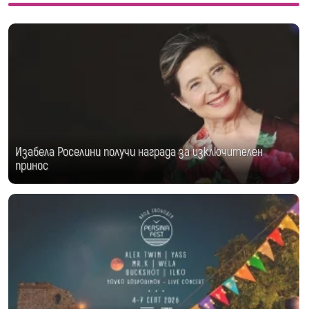
Изабела Роселини получи награда за изключителен
принос