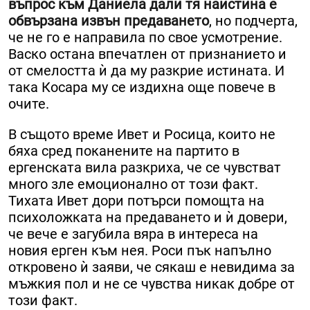
въпрос към Даниела дали тя наистина е
обвързана извън предаването
, но подчерта,
че не го е направила по свое усмотрение.
Васко остана впечатлен от признанието и
от смелостта ѝ да му разкрие истината. И
така Косара му се издихна още повече в
очите.
В същото време Ивет и Росица, които не
бяха сред поканените на партито в
ергенската вила разкриха, че се чувстват
много зле емоционално от този факт.
Тихата Ивет дори потърси помощта на
психоложката на предаването и ѝ довери,
че вече е загубила вяра в интереса на
новия ерген към нея. Роси пък напълно
откровено ѝ заяви, че сякаш е невидима за
мъжкия пол и не се чувства никак добре от
този факт.