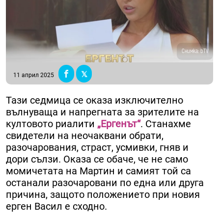
Снимка: bTV
11 април 2025
Тази седмица се оказа изключително
вълнуваща и напрегната за зрителите на
култовото риалити
„Ергенът“
. Станахме
свидетели на неочаквани обрати,
разочарования, страст, усмивки, гняв и
дори сълзи. Оказа се обаче, че не само
момичетата на Мартин и самият той са
останали разочаровани по една или друга
причина, защото положението при новия
ерген Васил е сходно.