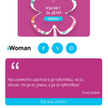
Най-голямото щастие е да чувстваш, че си
обичан...Не да го знаеш, а да го чувстваш!
Eлиф Шафак
Виж още цитати