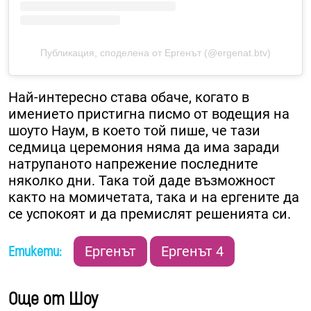
Публикация, споделена от Ергенът (@ergenat.btv)
Най-интересно става обаче, когато в
имението пристигна писмо от водещия на
шоуто Наум, в което той пише, че тази
седмица церемония няма да има заради
натрупаното напрежение последните
няколко дни. Така той даде възможност
както на момичетата, така и на ергените да
се успокоят и да премислят решенията си.
Етикети:
Ергенът
Ергенът 4
Още от Шоу