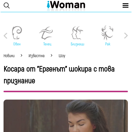
Овен
Телец
Близнаци
Рак
Новини
Известна
Шоу
Косара от "Ергенът" шокира с това
признание