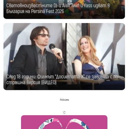
Световноизвестните DJ-и Alex Twin и Yass идват в
България на Persina Fest 2026
След 18 години: Филмът "Досиетата Х" се завръща с по-
страшна версия (ВИДЕО)
Реклама
с