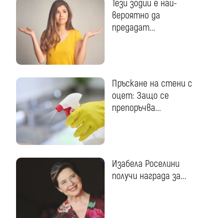
Тези зодии е най-
вероятно да
предадат...
Пръскане на стени с
оцет: Защо се
препоръчва...
Изабела Роселини
получи награда за...