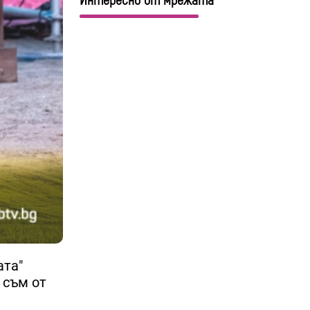
Интересно от мрежата
ата"
 съм от