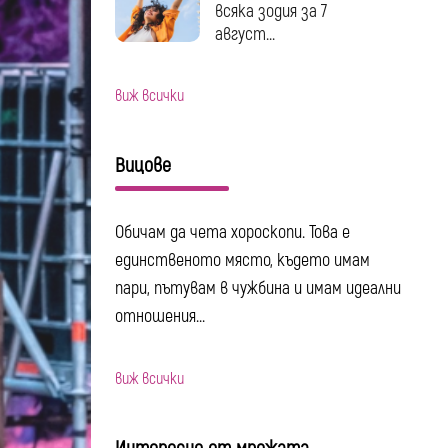
всяка зодия за 7
август...
виж всички
Вицове
Обичам да чета хороскопи. Това е
единственото място, където имам
пари, пътувам в чужбина и имам идеални
отношения...
виж всички