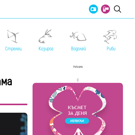
Стрелец
Козирог
Водолей
Риби
Реклама
ама
с