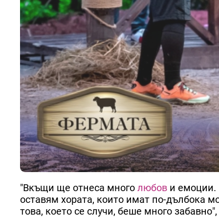
"Вкъщи ще отнеса много
любов
и емоции. 
оставям хората, които имат по-дълбока м
това, което се случи, беше много забавно", 