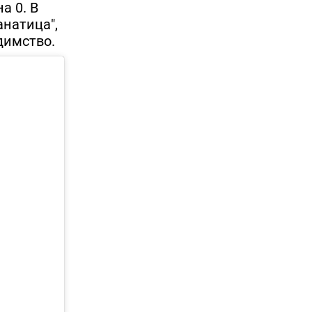
а 0. В
анатица",
димство.