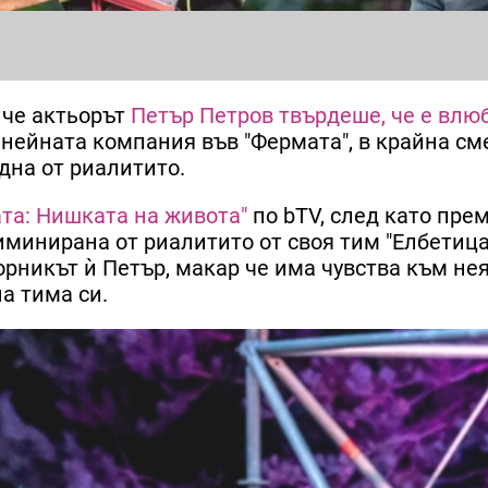
 че актьорът
Петър Петров твърдеше, че е влю
нейната компания във "Фермата", в крайна см
адна от риалитито.
та: Нишката на живота"
по bTV, след като пре
минирана от риалитито от своя тим "Елбетица"
орникът ѝ Петър, макар че има чувства към не
а тима си.