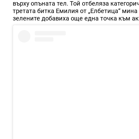
върху опъната тел. Той отбеляза категоричн
третата битка Емилия от „Елбетица“ мина 
зелените добавиха още една точка към ак