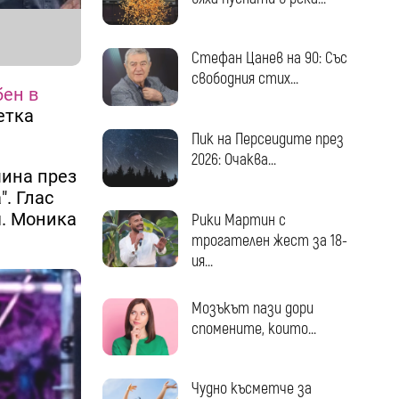
Стефан Цанев на 90: Със
свободния стих...
бен в
етка
Пик на Персеидите през
2026: Очаква...
мина през
. Глас
я. Моника
Рики Мартин с
трогателен жест за 18-
ия...
Мозъкът пази дори
спомените, които...
Чудно късметче за