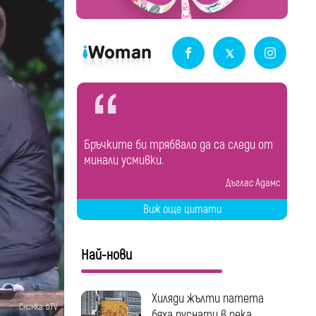
Бръчките би трябвало да са следи от
минали усмивки.
Дъглас Адамс
Виж още цитати
Най-нови
Хиляди жълти патета
Снимка: bTV
бяха пуснати в река...