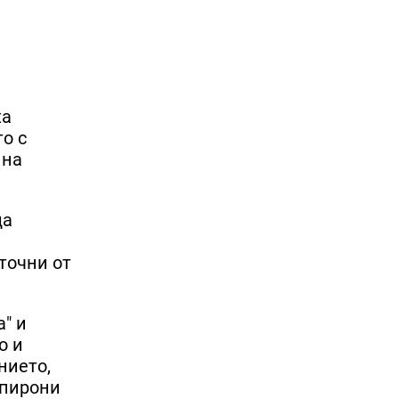
ха
о с
 на
да
точни от
" и
о и
нието,
 пирони