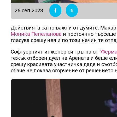
26 сеп 2023
Действията са по-важни от думите. Макар
Моника Пепеланова
и постоянно търсеше 
гласува срещу нея и по този начин тя отп
Софтуерният инженер си тръгна от
"Ферма
тежък отборен дуел на Арената и беше ели
срещу красивата участничка даде и съотб
обаче не показа огорчение от решението н