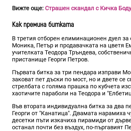
Вижте още:
Страшен скандал с Кичка Боду
Как премина битката
В третия отборен елиминационен дуел за с
Моника, Петър и продавачката на цветя Ем
учителката Теодора Тръндева, собственич
пристанище Георги Петров.
Първата битка за три пендара изправи М
заковат пет дъски по мост, но и двете се 
стрелбата с голяма прашка по кубчета изс
хаотичите параболи на Теодора и "Елбетица
Във втората индивидуална битка за два пе
Георги от "Канатица". Двамата нарамиха ч
десетки пъти изкачиха пирамиди от дърве
останал почти без въздух, по-пъргавият 