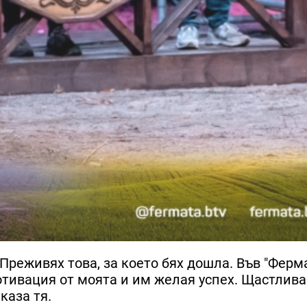
Преживях това, за което бях дошла. Във "Ферм
отивация от моята и им желая успех. Щастлива
каза тя.