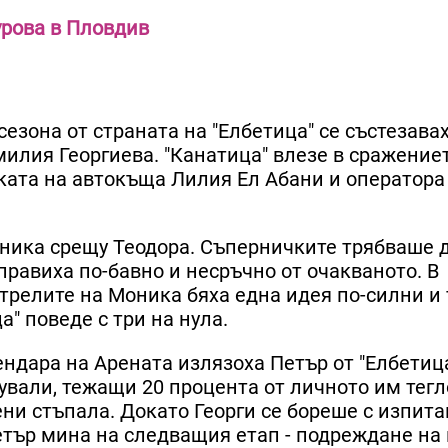
рова в Пловдив
езона от страната на "Елбетица" се състезава
илия Георгиева. "Канатица" влезе в сражениет
ката на автокъща Лилия Ел Абани и оператора
оника срещу Теодора. Съперничките трябваше 
справиха по-бавно и несръчно от очакваното. В
трелите на Моника бяха една идея по-силни и 
" поведе с три на нула.
ндара на Арената излязоха Петър от "Елбетица
ували, тежащи 20 процента от личното им тегл
ни стъпала. Докато Георги се бореше с изпита
Петър мина на следващия етап - подреждане на