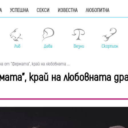
А
УСПЕШНА
СЕКСИ
ИЗВЕСТНА
ЛЮБОПИТНА
Лъв
Дева
Везни
Скорпион
а от "Фермата", край на любовната ...
мата", край на любовната др