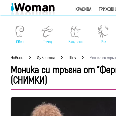
КРАСИВА
ГРИЖОВН
Овен
Телец
Близнаци
Рак
Новини
Известна
Шоу
Моника си тръгн
Моника си тръгна от "Фер
(СНИМКИ)