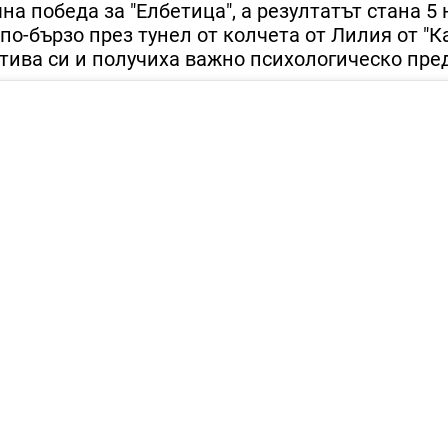
а победа за "Елбетица", а резултатът стана 5 н
по-бързо през тунел от колчета от Лилия от "К
тива си и получиха важно психологическо пре