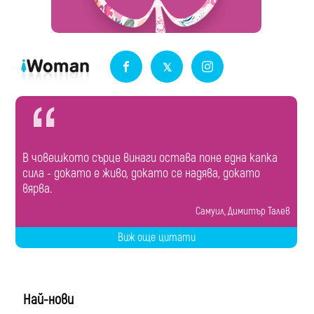
В човешкото сърце винаги остава поне една капка
сила - докато е живо, докато се надява, докато
вярва.
Самуил, Димитър Талев
Виж още цитати
Най-нови