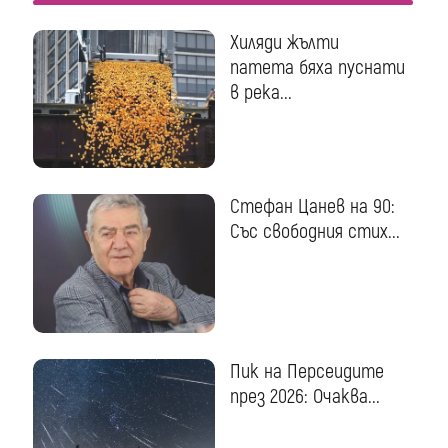
Хиляди жълти
патета бяха пуснати
в река...
Стефан Цанев на 90:
Със свободния стих...
Пик на Персеидите
през 2026: Очаква...