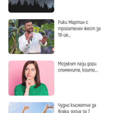
Рики Мартин с
трогателен жест за
18-ия...
Мозъкът пази дори
спомените, които...
Чудно късметче за
всяка зодия за 7