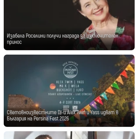
Изабела Роселини получи награда за изключителен
принос
Световноизвестните DJ-и Alex Twin и Yass идват в
България на Persina Fest 2026