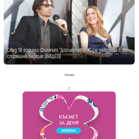
След 18 години: Филмът "Досиетата Х" се завръща с по-
страшна версия (ВИДЕО)
Реклама
с