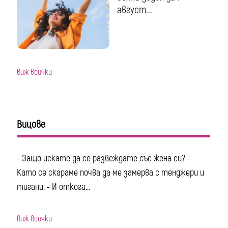
август...
виж всички
Вицове
- Защо искате да се развеждате със жена си? -
Като се скараме почва да ме замерва с тенджери и
тигани. - И откога...
виж всички