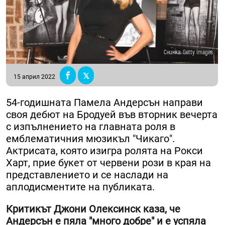
Снимка: Getty Images
15 април 2022
54-годишната Памела Андерсън направи
своя дебют на Бродуей във вторник вечерта
с изпълнението на главната роля в
емблематичния мюзикъл "Чикаго".
Актрисата, която изигра ролята на Рокси
Харт, прие букет от червени рози в края на
представлението и се наслади на
аплодисментите на публиката.
Критикът Джони Олексинск каза, че
Андерсън е пяла "много добре" и е успяла