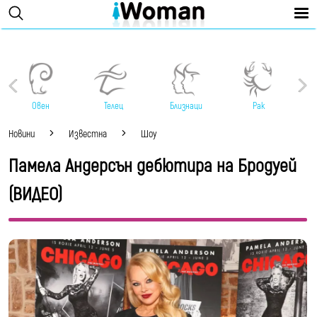
Овен
Телец
Близнаци
Рак
Новини
Известна
Шоу
Памела Андерсън дебютира на Бродуей
(ВИДЕО)