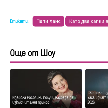
Етикети:
Папи Ханс
Като две капки 
Още от Шоу
Световноизв
Изабела Роселини получи награда за
Yass идват в
изключителен принос
2026