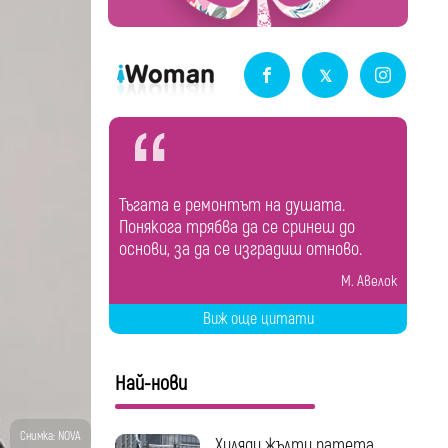
Тъгата е ремонтът на душата.
Понякога трябва да се сринеш до
основи, за да се изградиш отново.
М. Авелок
Виж още цитати
Най-нови
Снимка: NOVA
Хиляди жълти патета