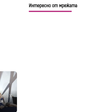
Интересно от мрежата
тата Х"
ия