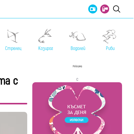
Стрелец
Козирог
Водолей
Риби
Реклама
та с
с