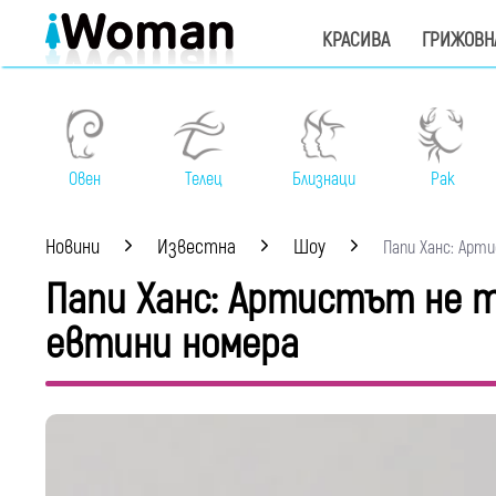
КРАСИВА
ГРИЖОВН
Овен
Телец
Близнаци
Рак
Новини
Известна
Шоу
Папи Ханс: Aрти
Папи Ханс: Aртистът не т
евтини номера