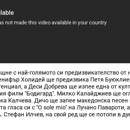
щне с най-голямото си предизвикателство от 
женифър Холидей ще предизвика Петя Буюклие
тенциал, а Деси Добрева ще изпее една от кул
ия филм "Бодигард". Милко Калайджиев ще ог
вка Калчева. Дичо ще запее македонска песен 
 гласа си с "O sole mio" на Лучано Павароти, 
 Стефан Илчев, на свой ред ще се потопи в ду