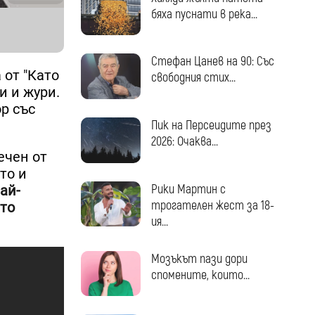
бяха пуснати в река...
Стефан Цанев на 90: Със
 от "Като
свободния стих...
и и жури.
ор със
Пик на Персеидите през
2026: Очаква...
ечен от
то и
Рики Мартин с
ай-
трогателен жест за 18-
ато
ия...
Мозъкът пази дори
спомените, които...