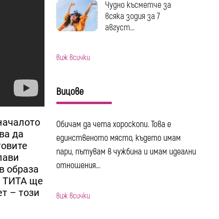
Чудно късметче за
всяка зодия за 7
август...
виж всички
Вицове
началото
Обичам да чета хороскопи. Това е
ва да
единственото място, където имам
товите
пари, пътувам в чужбина и имам идеални
лави
отношения...
в образа
а ТИТА ще
ет – този
виж всички