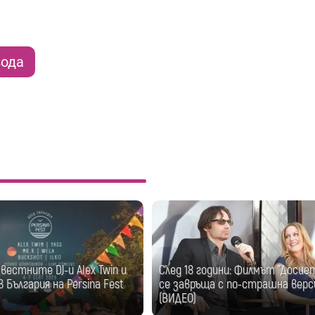
вода
естните DJ-и Alex Twin и
След 18 години: Филмът "Досие
 България на Persina Fest
се завръща с по-страшна верс
(ВИДЕО)