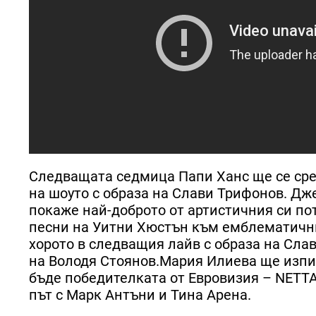
Следващата седмица Папи Ханс ще се сре
на шоуто с образа на Слави Трифонов. Д
покаже най-доброто от артистичния си по
песни на Уитни Хюстън към емблематичн
хорото в следващия лайв с образа на Сла
на Володя Стоянов.Мария Илиева ще изпита
бъде победителката от Евровизия – NETTA.
път с Марк Антъни и Тина Арена.