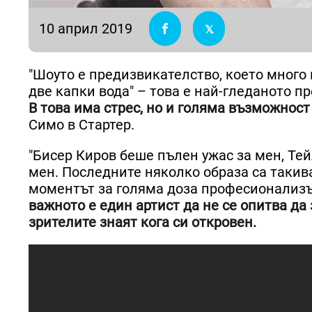
10 април 2019
"Шоуто е предизвикателство, което много 
две капки вода" – това е най-гледаното п
В това има стрес, но и голяма възможнос
Симо в Стартер.
"Бисер Киров беше пълен ужас за мен, Тей
мен. Последните няколко образа са такива,
моментът за голяма доза професионализъм
важното е един артист да не се опитва да
зрителите знаят кога си откровен.