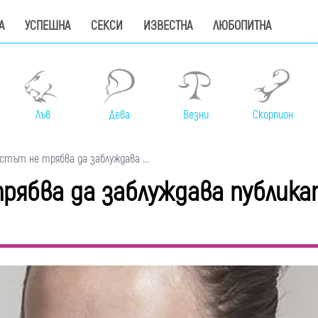
А
УСПЕШНА
СЕКСИ
ИЗВЕСТНА
ЛЮБОПИТНА
Лъв
Дева
Везни
Скорпион
стът не трябва да заблуждава ...
рябва да заблуждава публика