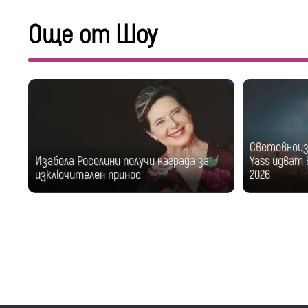
Още от Шоу
Световноизв
Изабела Роселини получи награда за
Yass идват в
изключителен принос
2026