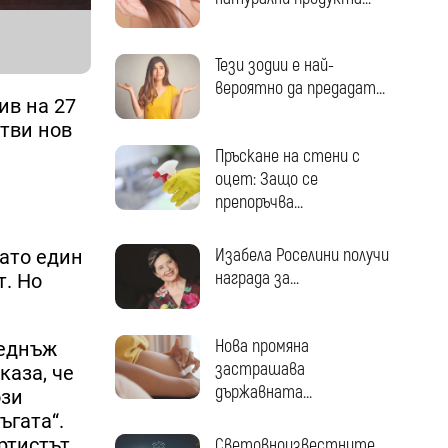
Тези зодии е най-
вероятно да предадат...
ив на 27
отви нов
Пръскане на стени с
оцет: Защо се
препоръчва...
Изабела Роселини получи
като един
награда за...
т. Но
Нова промяна
веднъж
застрашава
каза, че
държавната...
ози
ъгата“.
ртистът
Световноизвестните