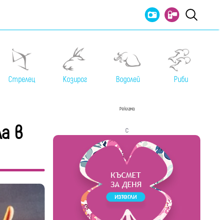
Стрелец
Козирог
Водолей
Риби
Реклама
а в
с