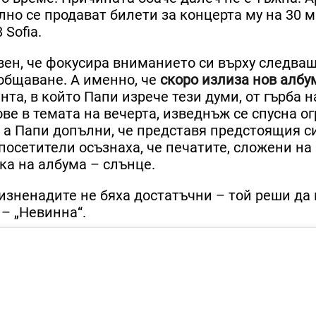
лно се продават билети за концерта му на 30 м
 Sofia.
свен, че фокусира вниманието си върху следва
ъобщаване. А именно, че
скоро излиза нов албу
нта, в който Папи изрече тези думи, от гърба н
ве в темата на вечерта, изведнъж се спусна о
, а Папи допълни, че представя предстоящия с
посетители осъзнаха, че печатите, сложени на
ка на албума – слънце.
 изненадите не бяха достатъчни – той реши да
– „Невинна“.