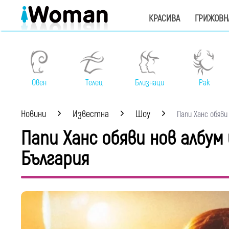
КРАСИВА
ГРИЖОВН
Овен
Телец
Близнаци
Рак
Новини
Известна
Шоу
Папи Ханс обяви 
Папи Ханс обяви нов албум
България