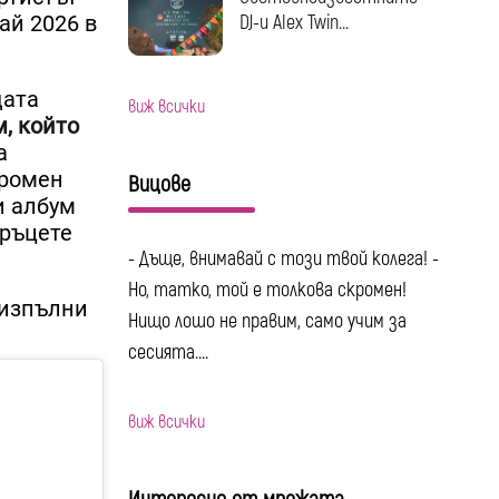
DJ-и Alex Twin...
ай 2026 в
щата
виж всички
м, който
а
громен
Вицове
и албум
 ръцете
- Дъще, внимавай с този твой колега! -
Но, татко, той е толкова скромен!
 изпълни
Нищо лошо не правим, само учим за
сесията....
виж всички