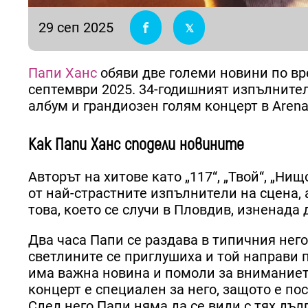
29 сеп 2025
Папи Ханс
обяви две големи новини по вр
септември 2025. 34-годишният изпълнител
албум и грандиозен голям концерт в Arena 
Как Папи Ханс сподели новините
Авторът на хитове като „117“, „Твой“, „Ни
от най-страстните изпълнители на сцена,
това, което се случи в Пловдив, изненада
Два часа Папи се раздава в типичния него
светлините се приглушиха и той направи п
има важна новина и помоли за вниманието
концерт е специален за него, защото е по
След него Папи няма да се види с тях дъл