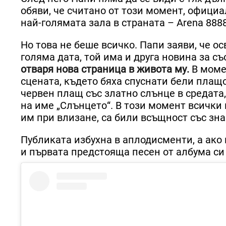
обяви, че считано от този момент, официа
най-голямата зала в страната – Arena 8888
Но това не беше всичко. Папи заяви, че о
голяма дата, той има и друга новина за с
отваря нова страница в живота му.
В моме
сцената, където бяха спуснати бели плащо
червен плащ със златно слънце в средата
на име „Слънцето“. В този момент всички 
им при влизане, са били всъщност със зна
Публиката избухна в аплодисменти, а ако
и първата предстояща песен от албума си 