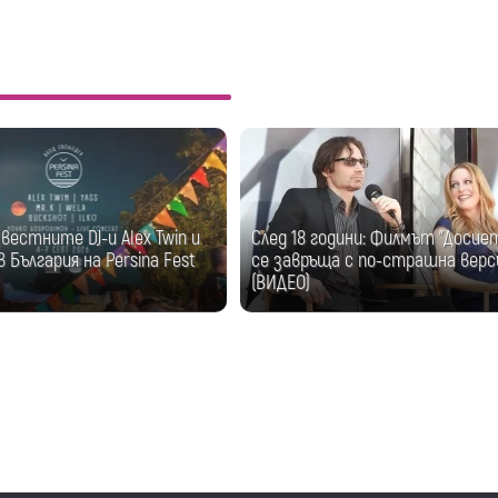
естните DJ-и Alex Twin и
След 18 години: Филмът "Досие
 България на Persina Fest
се завръща с по-страшна верс
(ВИДЕО)