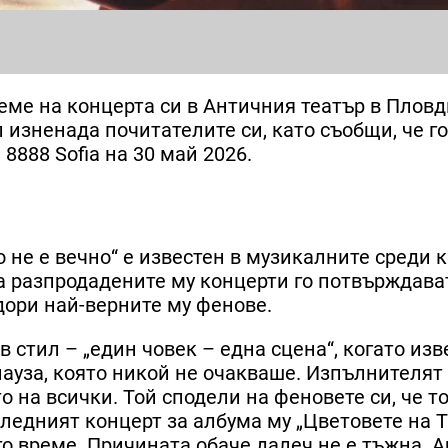
еме на концерта си в Античния театър в Пловд
 изненада почитателите си, като съобщи, че г
8888 Sofia на 30 май 2026.
що не е вечно“ е известен в музикалните среди 
 а разпродадените му концерти го потвърждава
 дори най-верните му фенове.
в стил – „един човек – една сцена“, когато из
ауза, която никой не очакваше. Изпълнителят 
 на всички. Той сподели на феновете си, че т
следният концерт за албума му „Цветовете на Т
го време. Причината обаче далеч не е тъжна. А