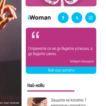
Стремете се не да бъдете успешни, а
да бъдете ценни.
Алберт Айнщайн
Виж още цитати
Най-нови
Защита на косата: 7
апи Ханс Facebook
натурални продукта...