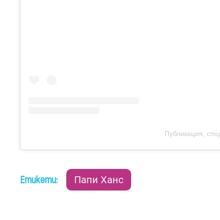
Публикация, спо
Етикети:
Папи Ханс