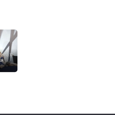
тата Х"
ия