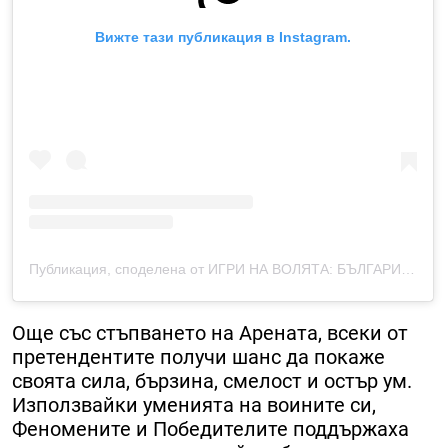
Вижте тази публикация в Instagram.
Публикация, споделена от ИГРИ НА ВОЛЯТА: БЪЛГАРИЯ (@igri.na.voliata.bulgaria)
Още със стъпването на Арената, всеки от
претендентите получи шанс да покаже
своята сила, бързина, смелост и остър ум.
Използвайки уменията на воините си,
Феномените и Победителите поддържаха