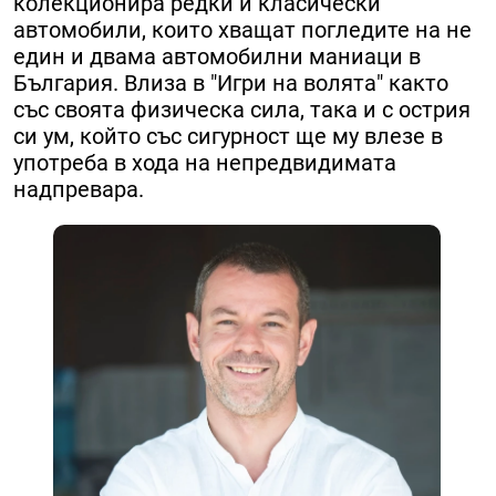
колекционира редки и класически
автомобили, които хващат погледите на не
един и двама автомобилни маниаци в
България.​ Влиза в "Игри на волята" както
със своята физическа сила, така и с острия
си ум, който със сигурност ще му влезе в
употреба в хода на непредвидимата
надпревара.