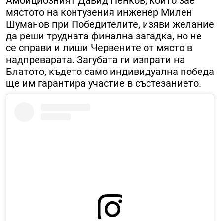
Амбициозният Давид Пенков, който зае
мястото на контузения инженер Милен
Шуманов при Победителите, изяви желание
да реши трудната финална загадка, но не
се справи и лиши Червените от място в
надпреварата. Загубата ги изпрати на
Блатото, където само индивидуална победа
ще им гарантира участие в състезанието.