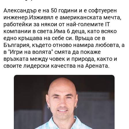
Александър е на 50 години и е софтуерен
инженер.​Изживял е американската мечта,
работейки за някои от най-големите IT
компании в света.​Има 6 деца, като всяко
едно кръщава на себе си. ​Връща се в
България, където отново намира любовта, а
в "Игри на волята" смята да покаже
връзката между човек и природа, както и
своите лидерски качества на Арената.