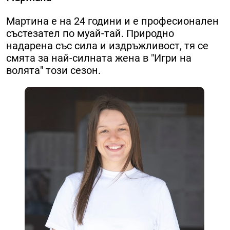
Мартина е на 24 години и е професионален
състезател по муай-тай. ​Природно
надарена със сила и издръжливост, тя се
смята за най-силната жена в "Игри на
волята" този сезон.