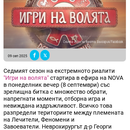
Снимка: Игри на волята: България/Facebook
09 сеп 2025
Седмият сезон на екстремното риалити
"Игри на волята"
стартира в ефира на NOVA
в понеделник вечер (8 септември) със
зрелищна битка с множество обрати,
напрегнати моменти, отборна игра и
невиждана издръжливост. Всичко това
разпредели териториите между племената
на Лечители, Феномени и
Завоеватели. Неврохирургът д-р Георги