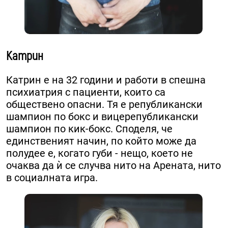
Катрин
Катрин е на 32 години и работи в спешна
психиатрия с пациенти, които са
обществено опасни. ​Тя е републикански
шампион по бокс и вицерепубликански
шампион по кик-бокс. ​Споделя, че
единственият начин, по който може да
полудее е, когато губи - нещо, което не
очаква да ѝ се случва нито на Арената, нито
в социалната игра.