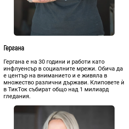
Гергана
Гергана е на 30 години и работи като
инфлуенсър в социалните мрежи. ​Обича да
е център на вниманието и е живяла в
множество различни държави. ​Клиповете ѝ
в ТикТок събират общо над 1 милиард
гледания.