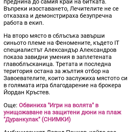
преднина до самия край на битката.
Въпреки изоставането, Лечителите не се
отказаха и демонстрираха безупречна
работа в екип.
На второ място в сблъсъка завърши
синьото племе на Феномените, където IT
специалистът Александър Александров
показа завидни умения в заплетената
главоблъсканица. Третата и последна
територия остана за жълтия отбор на
Завоевателите, които заслужиха мястото си
в голямата игра благодарение на брокера
Йордан Кръстев.
Още:
Обвиниха "Игри на волята" в
унищожаване на защитени дюни на плаж
"Дуранкулак" (СНИМКИ)