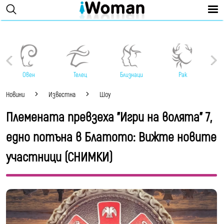
Овен
Телец
Близнаци
Рак
Новини
Известна
Шоу
Племената превзеха "Игри на волята" 7,
едно потъна в Блатото: Вижте новите
участници (СНИМКИ)