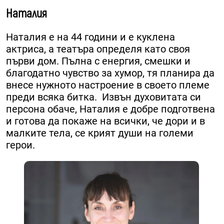
Наталия
Наталия е на 44 години и е куклена
актриса, а театъра определя като своя
първи дом. ​Пълна с енергия, смешки и
благодатно чувство за хумор, тя планира да
внесе нужното настроение в своето племе
преди всяка битка. ​ Извън духовитата си
персона обаче, Наталия е добре подготвена
и готова да покаже на всички, че дори и в
малките тела, се крият души на големи
герои.