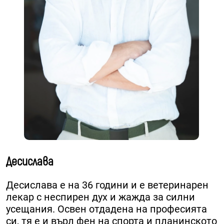
Десислава
Десислава е на 36 години и е ветеринарен
лекар с неспирен дух и жажда за силни
усещания.​ Освен отдадена на професията
си, тя е и върл фен на спорта и планинското