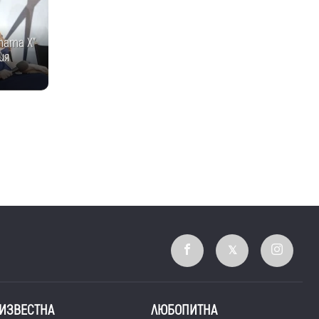
тата Х"
ия
ИЗВЕСТНА
ЛЮБОПИТНА