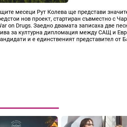
ащите месеци Рут Колева ще представи значи
редстои нов проект, стартиран съвместно с Ча
 War on Drugs. Заедно двамата записаха две пес
иатива за културна дипломация между САЩ и Евр
андидати и е единственият представител от Б