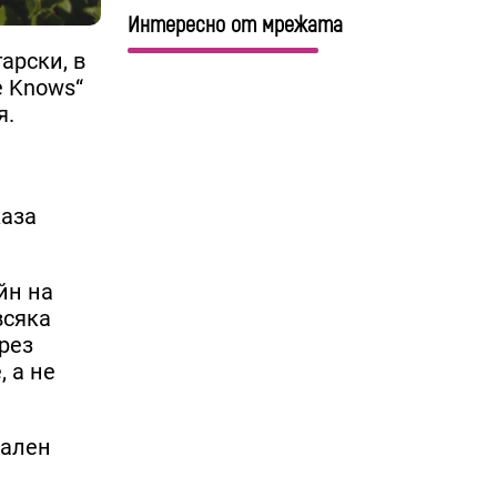
Интересно от мрежата
арски, в
e Knows“
я.
каза
йн на
всяка
рез
 а не
нален