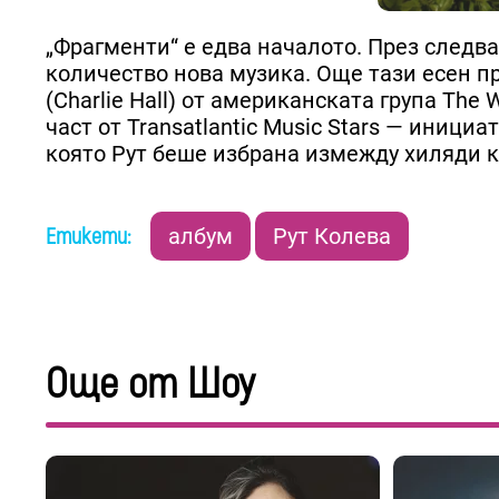
„Фрагменти“ е едва началото. През следв
количество нова музика. Още тази есен п
(Charlie Hall) от американската група The
част от Transatlantic Music Stars — иниц
която Рут беше избрана измежду хиляди к
Етикети:
албум
Рут Колева
Още от Шоу