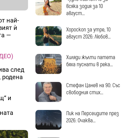
всяка зодия за 10
август...
от най-
вият ѝ
Хороскоп за утре, 10
та —
август 2026: Любов...
ИДЕО)
Хиляди жълти патета
бяха пуснати в река...
ива след
, родена
Стефан Цанев на 90: Със
свободния стих...
щ“ и
чната
Пик на Персеидите през
2026: Очаква...