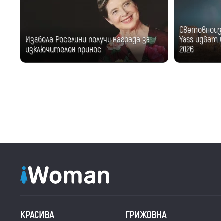
Световноизв
Изабела Роселини получи награда за
Yass идват в
изключителен принос
2026
КРАСИВА
ГРИЖОВНА