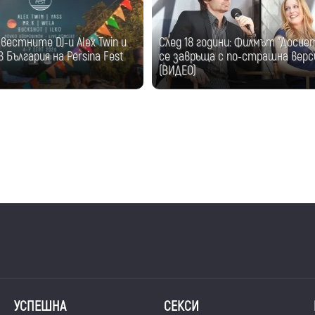
естните DJ-и Alex Twin и
След 18 години: Филмът "Досие
 България на Persina Fest
се завръща с по-страшна верс
(ВИДЕО)
УСПЕШНА
СЕКСИ