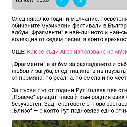
След няколко години мълчание, посветени
обичаните музикални фестивали в България
албум „Фрагменти“ е най-личното и най-с
колекция от седем песни, в които крехко
ОЩЕ:
Как се съди AI за използване на муз
„Фрагменти“ е албум за разпадането и съб
любов и загуба, след тишината на паузата
от промяна: по-реална, по-смела и по-чест
За първи път от години Рут Колева пее отн
„Повече“ връщат гласа ѝ към родния език 
безучастен. Зад текстовете отново заста
„Близо“ — с която Рут подновява едно от 