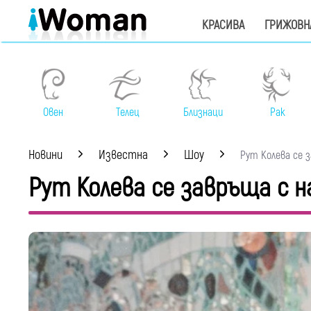
КРАСИВА
ГРИЖОВН
Овен
Телец
Близнаци
Рак
Новини
Известна
Шоу
Рут Колева се за
Рут Колева се завръща с н