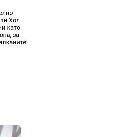
телно
рли Хол
ни като
опа, за
алканите.