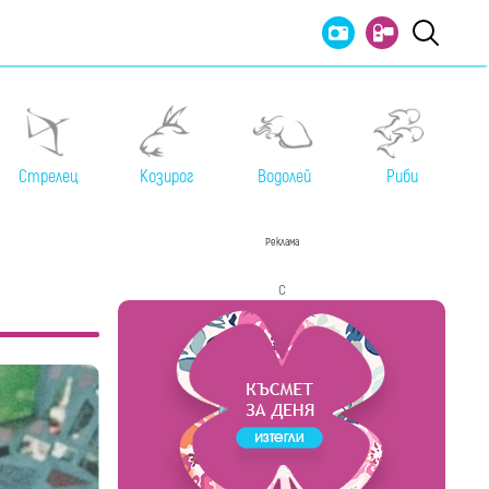
Стрелец
Козирог
Водолей
Риби
Реклама
с