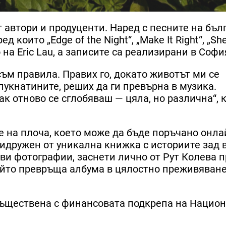
автори и продуценти. Наред с песните на бълг
 които „Edge of the Night“, „Make It Right“, „Sh
 на Eric Lau, а записите са реализирани в Софи
съм правила. Правих го, докато животът ми се
пукнатините, реших да ги превърна в музика.
ак отново се сглобяваш — цяла, но различна“, 
 на плоча, което може да бъде поръчано онла
ридружен от уникална книжка с историите зад 
ви фотографии, заснети лично от Рут Колева п
йто превръща албума в цялостно преживяване,
съществена с финансовата подкрепа на Нацио