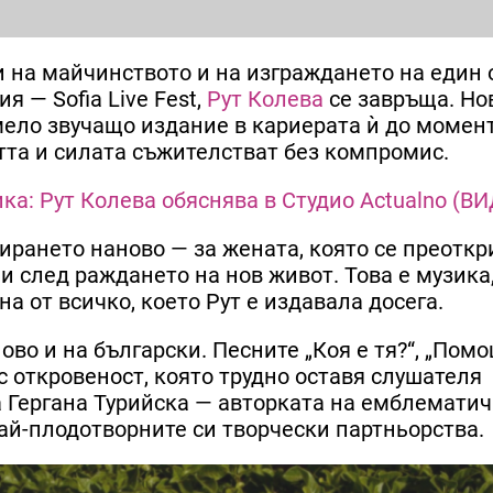
 на майчинството и на изграждането на един 
 — Sofia Live Fest,
Рут Колева
се завръща. Но
мело звучащо издание в кариерата ѝ до момен
стта и силата съжителстват без компромис.
ика: Рут Колева обяснява в Студио Actualno (В
ирането наново — за жената, която се преоткр
 и след раждането на нов живот. Това е музика
на от всичко, което Рут е издавала досега.
ово и на български. Песните „Коя е тя?“, „Помо
с откровеност, която трудно оставя слушателя
ва Гергана Турийска — авторката на емблемати
най-плодотворните си творчески партньорства.