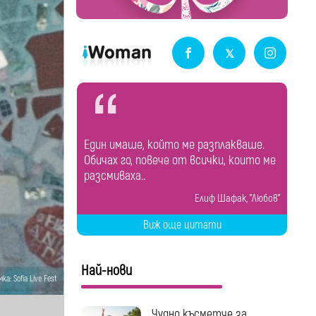
Един имаше, който ме разплакваше.
Обичах го, повече от всички, които ме
разсмиваха..
Елиф Шафак, "Любов"
Виж още цитати
Най-нови
ка: Sofia Live Fest
Чудно късметче за