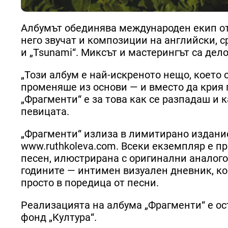
Албумът обединява международен екип от 
него звучат и композиции на английски, сред
и „Tsunami“. Миксът и мастерингът са дело
„Този албум е най-искреното нещо, което 
променяше из основи — и вместо да крия 
„Фрагменти“ е за това как се разпадаш и к
певицата.
„Фрагменти“ излиза в лимитирано издание
www.ruthkoleva.com. Всеки екземпляр е п
песен, илюстрирана с оригинални аналого
годините — интимен визуален дневник, ко
просто в поредица от песни.
Реализацията на албума „Фрагменти“ е о
фонд „Култура“.