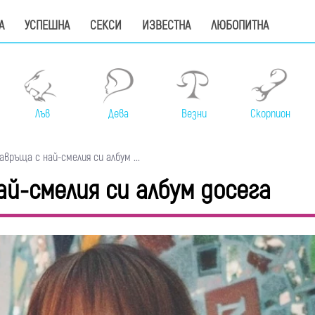
А
УСПЕШНА
СЕКСИ
ИЗВЕСТНА
ЛЮБОПИТНА
Лъв
Дева
Везни
Скорпион
връща с най-смелия си албум ...
ай-смелия си албум досега