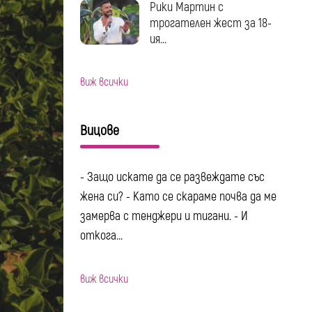
Рики Мартин с
трогателен жест за 18-
ия...
виж всички
Вицове
- Защо искате да се развеждате със
жена си? - Като се скараме почва да ме
замерва с тенджери и тигани. - И
откога...
виж всички