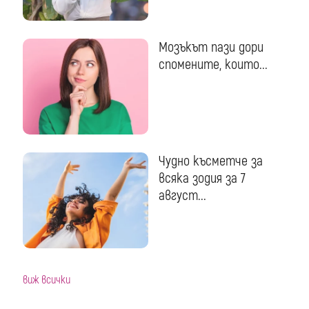
Мозъкът пази дори
спомените, които...
Чудно късметче за
всяка зодия за 7
август...
виж всички