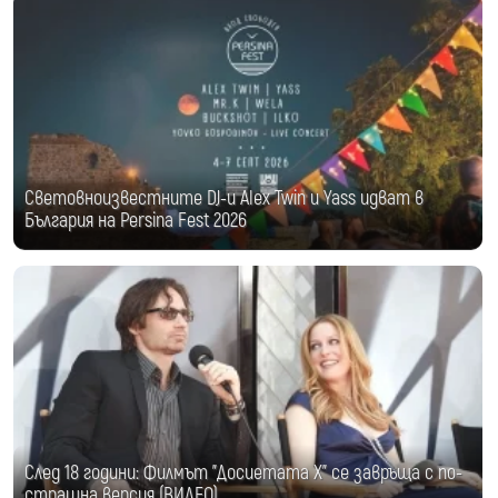
Световноизвестните DJ-и Alex Twin и Yass идват в
България на Persina Fest 2026
След 18 години: Филмът "Досиетата Х" се завръща с по-
страшна версия (ВИДЕО)