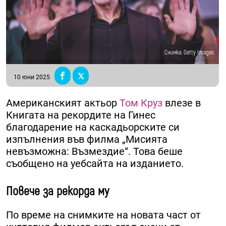
Снимка: Getty Images
10 юни 2025
Американският актьор
Том Круз
влезе в
Книгата на рекордите на Гинес
благодарение на каскадьорските си
изпълнения във филма „Мисията
невъзможна: Възмездие“. Това беше
съобщено на уебсайта на изданието.
Повече за рекорда му
По време на снимките на новата част от