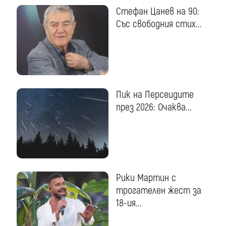
Стефан Цанев на 90:
Със свободния стих...
Пик на Персеидите
през 2026: Очаква...
Рики Мартин с
трогателен жест за
18-ия...