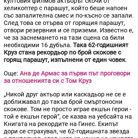
култовия филмов актьорът скочи от
хеликоптер с парашут, който беше напоен
със запалителна смес и по-късно се запали.
След това се отърва от горящия парашут,
отвори резервния и се приземи. Известно е,
че за заснемането на тази сцена са били
необходими 16 дубъла.
Така 62-годишният
Круз стана рекордьор по брой скокове с
горящ парашут, изпълнени от един човек
.
Още:
Ана де Армас за първи път проговори
за отношенията си с Том Круз
„Никой друг актьор или каскадьор не се е
доближавал до такъв брой смъртоносни
скокове. Том не просто играе екшън герои -
той е екшън герой“, се казва на уебсайта на
Книгата на рекордите на Гинес. Екипът
дори се страхувал, че 62-годишната звезда