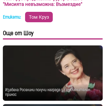
"Мисията невъзможна: Възмездие"
Етикети:
Том Круз
Още от Шоу
Изабела Роселини получи награда за изключителен
принос