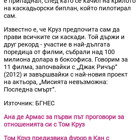
е припаднал, след като се качил на крилото
на каскадьорски биплан, който пилотирал
сам.
Известно е, че Круз предпочита сам да
прави всичките си каскади. Той държи и
друг рекорд - участие в най-дългата
поредица от филми, събрали над 100
милиона долара в боксофиса. Говорим за
11 филма, започвайки с „Джак Ричър“
(2012) и завършвайки с най-новия проект
на актьора, „Мисията невъзможна:
Последна смърт“.
Източник: БГНЕС
Ана де Армас за първи път проговори за
отношенията си с Том Круз
Том Круз предизвика фурор в Кан с