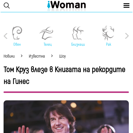
Овен
Телец
Близнаци
Рак
Новини
Известна
Шоу
Том Круз влезе в Книгата на рекордите
на Гинес