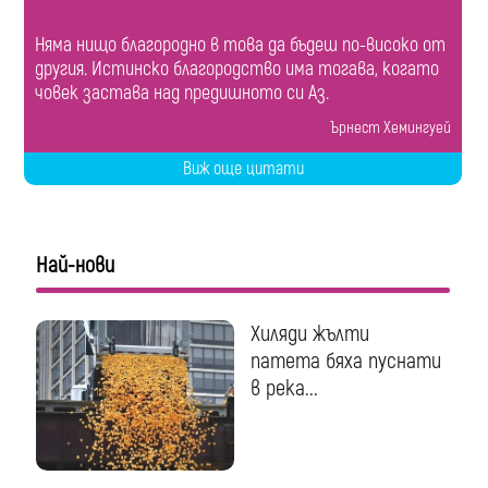
Няма нищо благородно в това да бъдеш по-високо от
другия. Истинско благородство има тогава, когато
човек застава над предишното си Аз.
Ърнест Хемингуей
Виж още цитати
Най-нови
Хиляди жълти
патета бяха пуснати
в река...