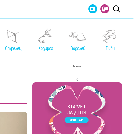
Стрелец
Козирог
Водолей
Риби
Реклама
с