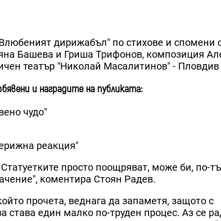
"Влюбеният дирижабъл" по стихове и спомени о
яна Башева и Гриша Трифонов, композиция А
ичен театър "Николай Масалитинов" - Пловдив
обявени и наградите на публиката:
вено чудо"
Верижна реакция"
 Статуетките просто поощряват, може би, по-т
начение", коментира Стоян Радев.
който прочета, веднага да запаметя, защото с
а става един малко по-труден процес. Аз се р