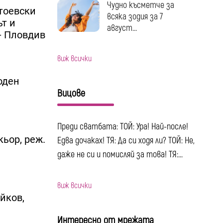
Чудно късметче за
тоевски
всяка зодия за 7
ът и
август...
- Пловдив
виж всички
оден
Вицове
Преди сватбата: ТОЙ: Ура! Най-после!
ьор, реж.
Едва дочаках! ТЯ: Да си ходя ли? ТОЙ: Не,
даже не си и помисляй за това! ТЯ:...
виж всички
йков,
Интересно от мрежата