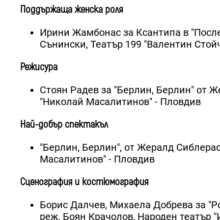
Поддържаща женска роля
Ирини Жамбонас за Ксантипа в "После
Сънински, Театър 199 "Валентин Стой
Режисура
Стоян Радев за "Берлин, Берлин" от 
"Николай Масалитинов" - Пловдив
Най-добър спектакъл
"Берлин, Берлин", от Жералд Сиблера
Масалитинов" - Пловдив
Сценография и костюмография
Борис Далчев, Михаела Добрева за "Р
реж. Боян Крачолов, Народен театър "