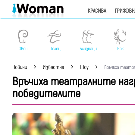
КРАСИВА
ГРИЖОВН
Овен
Телец
Близнаци
Рак
Новини
Известна
Шоу
Връчиха театралн
Връчиха театралните награ
победителите