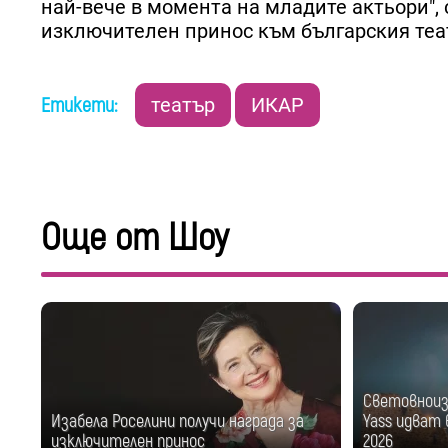
най-вече в момента на младите актьори", 
изключителен принос към българския теа
Етикети:
театър
ИКАР
Още от Шоу
Световноизв
Изабела Роселини получи награда за
Yass идват в
изключителен принос
2026