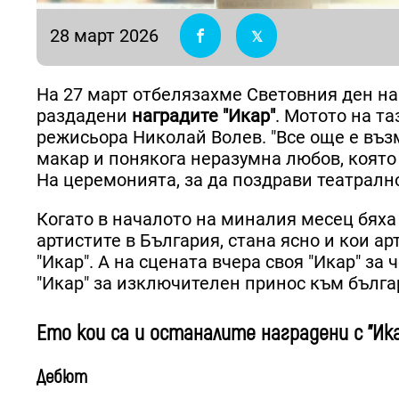
28 март 2026
На 27 март отбелязахме Световния ден на 
раздадени
наградите "Икар"
. Мотото на т
режисьора Николай Волев. "Все още е възм
макар и понякога неразумна любов, която 
На церемонията, за да поздрави театралн
Когато в началото на миналия месец бяха
артистите в България, стана ясно и кои а
"Икар". А на сцената вчера своя "Икар" за
"Икар" за изключителен принос към бълга
Ето кои са и останалите наградени с "Ика
Дебют