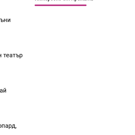
Съни
н театър
лай
опард,