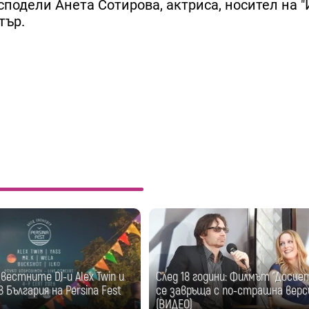
сподели Анета Сотирова, актриса, носител на "
тър.
естните DJ-и Alex Twin и
След 18 години: Филмът "Досие
 България на Persina Fest
се завръща с по-страшна верс
(ВИДЕО)