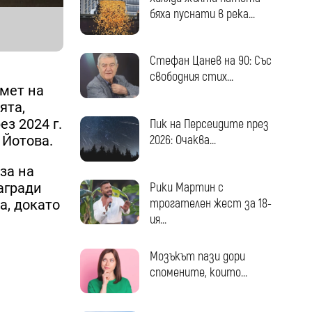
бяха пуснати в река...
Стефан Цанев на 90: Със
свободния стих...
амет на
ята,
з 2024 г.
Пик на Персеидите през
 Йотова.
2026: Очаква...
за на
Рики Мартин с
агради
трогателен жест за 18-
а, докато
ия...
Мозъкът пази дори
спомените, които...