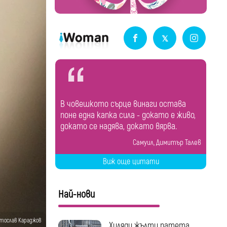
В човешкото сърце винаги остава
поне една капка сила - докато е живо,
докато се надява, докато вярва.
Самуил, Димитър Талев
Виж още цитати
Най-нови
етослав Караджов
Хиляди жълти патета