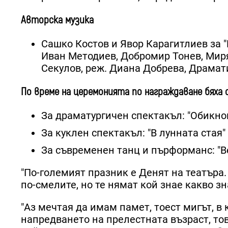
Авторска музика
Сашко Костов и Явор Карагитлиев за 
Иван Методиев, Добромир Тонев, Мир
Секулов, реж. Диана Добрева, Драмат
По време на церемонията по награждаване бяха 
За драматургичен спектакъл: "Обикно
За куклен спектакъл: "В лунната стая"
За съвременен танц и пърформанс: "
"По-големият празник е Денят на театъра.
по-смелите, но те нямат кой знае какво з
"Аз мечтая да имам памет, тоест мигът, в 
напредването на прелестната възраст, тов