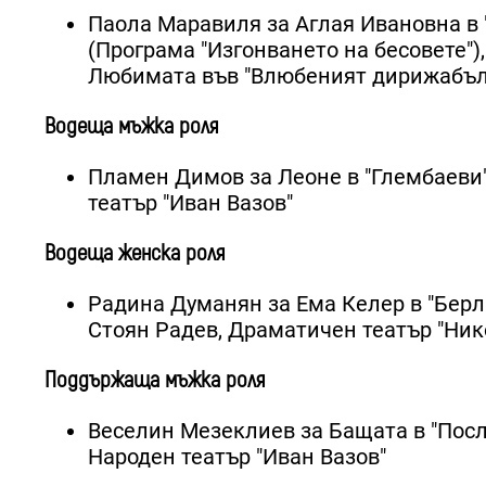
Паола Маравиля за Аглая Ивановна в 
(Програма "Изгонването на бесовете")
Любимата във "Влюбеният дирижабъл"
Водеща мъжка роля
Пламен Димов за Леоне в "Глембаеви"
театър "Иван Вазов"
Водеща женска роля
Радина Думанян за Ема Келер в "Берл
Стоян Радев, Драматичен театър "Ник
Поддържаща мъжка роля
Веселин Мезеклиев за Бащата в "Посл
Народен театър "Иван Вазов"