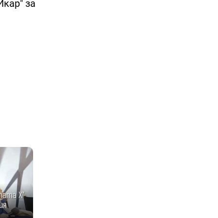
Икар" за
тата Х"
ия