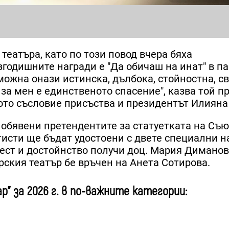
театъра, като по този повод вчера бяха
азгодишните награди е "Да обичаш на инат" в п
ожна онази истинска, дълбока, стойностна, св
за мен е единственото спасение", казва той пре
ото съсловие присъства и президентът Илияна
 обявени претендентите за статуетката на Съю
ртисти ще бъдат удостоени с двете специални н
 чест и достойнство получи доц. Мария Диманов
рския театър бе връчен на Анета Сотирова.
р" за 2026 г. в по-важните категории: