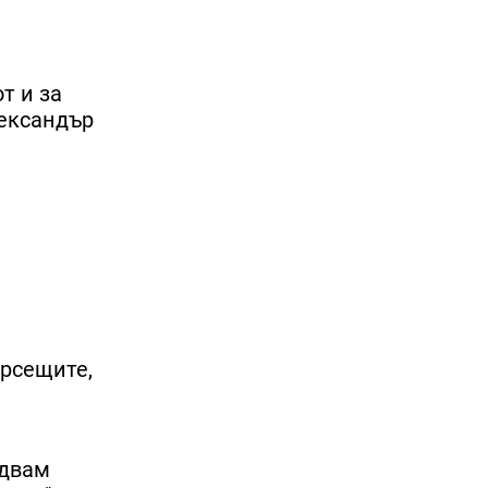
т и за
лександър
ърсещите,
адвам