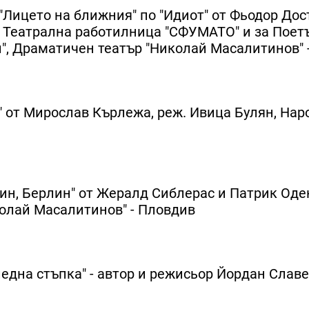
"Лицето на ближния" по "Идиот" от Фьодор Дос
, Театрална работилница "СФУМАТО" и за Поет
, Драматичен театър "Николай Масалитинов" 
 от Мирослав Кърлежа, реж. Ивица Булян, Нар
ин, Берлин" от Жералд Сиблерас и Патрик Одек
олай Масалитинов" - Пловдив
една стъпка" - автор и режисьор Йордан Славе