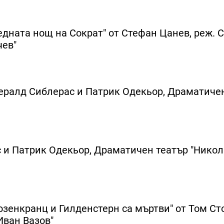
дната нощ на Сократ" от Стефан Цанев, реж. 
чев"
Жералд Сиблерас и Патрик Одекьор, Драматиче
с и Патрик Одекьор, Драматичен театър "Нико
озенкранц и Гилденстерн са мъртви" от Том Ст
Иван Вазов"