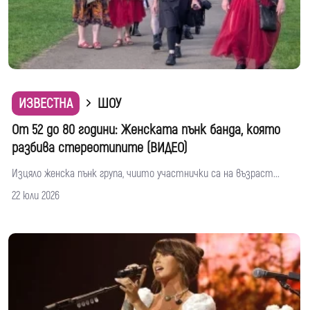
ИЗВЕСТНА
ШОУ
От 52 до 80 години: Женската пънк банда, която
разбива стереотипите (ВИДЕО)
Изцяло женска пънк група, чиито участнички са на възраст...
22 юли 2026