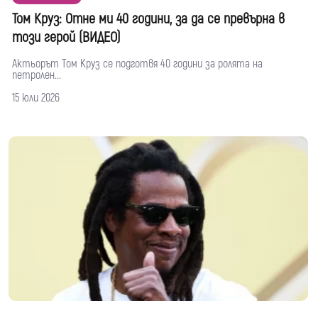
Том Круз: Отне ми 40 години, за да се превърна в
този герой (ВИДЕО)
Актьорът Том Круз се подготвя 40 години за ролята на
петролен...
15 юли 2026