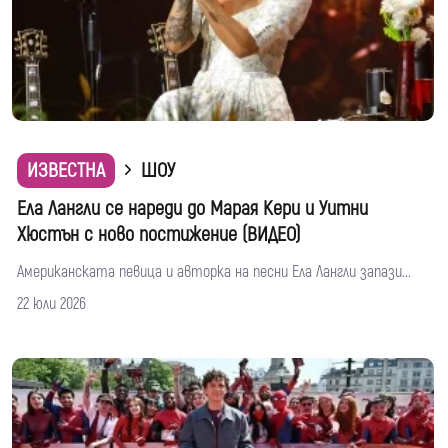
ИЗВЕСТНА
ШОУ
Ела Лангли се нареди до Марая Кери и Уитни
Хюстън с ново постижение (ВИДЕО)
Американската певица и авторка на песни Ела Лангли запази...
22 юли 2026