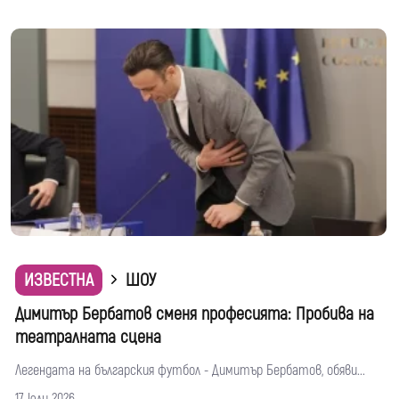
ИЗВЕСТНА
ШОУ
Димитър Бербатов сменя професията: Пробива на
театралната сцена
Легендата на българския футбол - Димитър Бербатов, обяви...
17 юли 2026