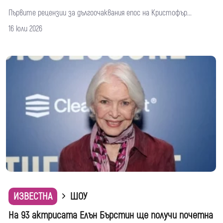
Първите рецензии за дългоочаквания епос на Кристофър...
16 юли 2026
ИЗВЕСТНА
ШОУ
На 93 актрисата Елън Бърстин ще получи почетна