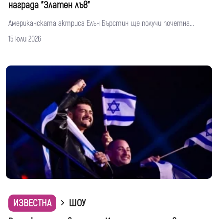
награда "Златен лъв"
Американската актриса Елън Бърстин ще получи почетна...
15 юли 2026
ИЗВЕСТНА
ШОУ