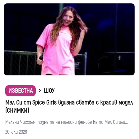
ИЗВЕСТНА
ШОУ
Мел Си от Spice Girls вдигна сватба с красив модел
(СНИМКИ)
Мелани Чисхолм, позната на милиони фенове като Мел Си или...
20 юли 2026