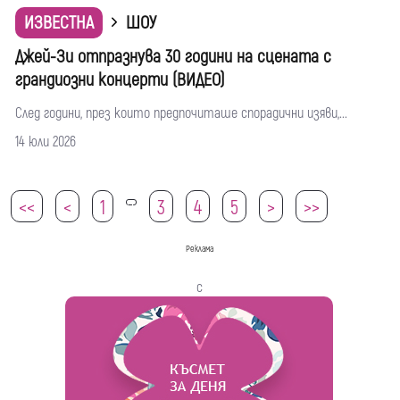
ИЗВЕСТНА
ШОУ
Джей-Зи отпразнува 30 години на сцената с
грандиозни концерти (ВИДЕО)
След години, през които предпочиташе спорадични изяви,...
14 юли 2026
<<
<
1
3
4
5
>
>>
2
Реклама
с