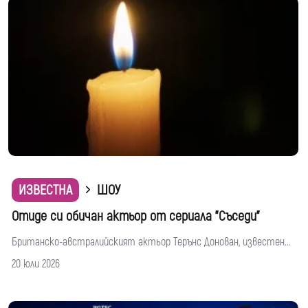
ИЗВЕСТНА
ШОУ
Отиде си обичан актьор от сериала "Съседи"
Британско-австралийският актьор Терънс Донован, известен...
20 юли 2026