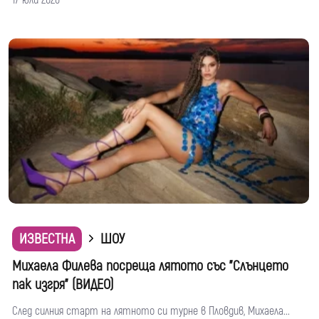
ИЗВЕСТНА
ШОУ
Михаела Филева посреща лятото със "Слънцето
пак изгря" (ВИДЕО)
След силния старт на лятното си турне в Пловдив, Михаела...