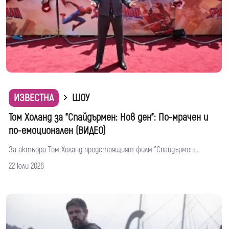
ИЗВЕСТНА
ШОУ
Том Холанд за "Спайдърмен: Нов ден": По-мрачен и
по-емоционален (ВИДЕО)
За актьора Том Холанд предстоящият филм "Спайдърмен:...
22 юли 2026