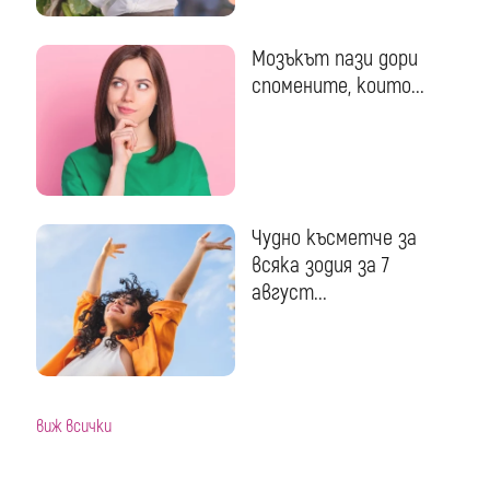
Мозъкът пази дори
спомените, които...
Чудно късметче за
всяка зодия за 7
август...
виж всички