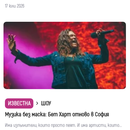
17 юли 2026
ИЗВЕСТНА
ШОУ
Музика без маска: Бет Харт отново в София
Има изпълнители, които просто пеят. И има артисти, които...