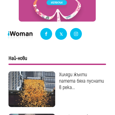
Най-нови
Хиляди жълти
патета бяха пуснати
в река...