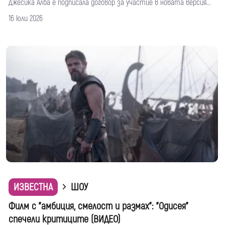
Джесика Алба е подписала договор за участие в новата версия...
16 юли 2026
ИЗВЕСТНА
ШОУ
Филм с "амбиция, смелост и размах": "Одисея"
спечели критиците (ВИДЕО)