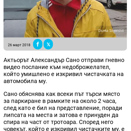
Снимка: Screenshot
26 март 2018
Актьорът Александър Сано отправи гневно
видео послание към недоброжелател,
който умишлено е изкривил чистачката на
автомобила му.
Сано обяснява как всеки път търси място
за паркиране в рамките на около 2 часа,
след като е бил на представление, поради
липсата на места и затова е принуден да
спира на част от тротоара. Според него
човекът, който е изкривил чистачките му, е