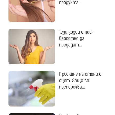
продукта...
Тези зодии е най-
вероятно да
предадат...
Пръскане на стени с
оцет: Защо се
препоръчва...