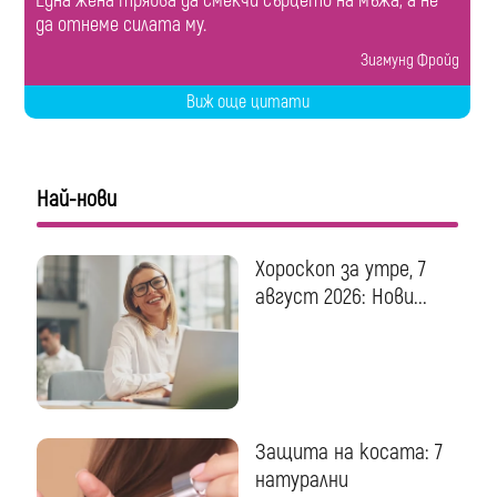
Една жена трябва да смекчи сърцето на мъжа, а не
да отнеме силата му.
Зигмунд Фройд
Виж още цитати
Най-нови
Хороскоп за утре, 7
август 2026: Нови...
Защита на косата: 7
натурални