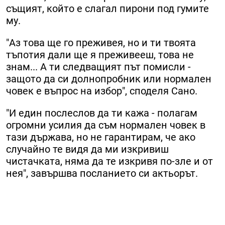
същият, който е слагал пирони под гумите
му.
"Аз това ще го преживея, но и ти твоята
тъпотия дали ще я преживееш, това не
знам... А ти следващият път помисли -
защото да си долнопробник или нормален
човек е въпрос на избор", споделя Сано.
"И един послеслов да ти кажа - полагам
огромни усилия да съм нормален човек в
тази държава, но не гарантирам, че ако
случайно те видя да ми изкривиш
чистачката, няма да те изкривя по-зле и от
нея", завършва посланието си актьорът.