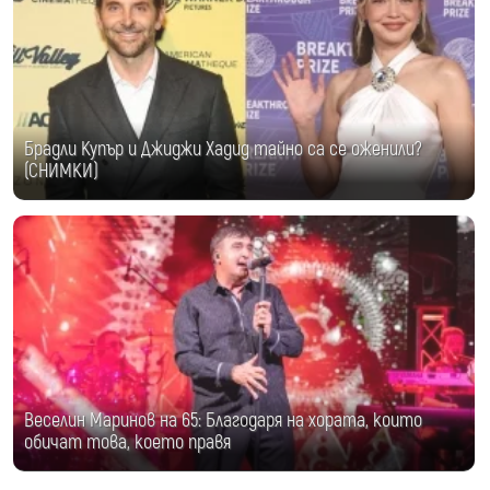
Брадли Купър и Джиджи Хадид тайно са се оженили?
(СНИМКИ)
Веселин Маринов на 65: Благодаря на хората, които
обичат това, което правя