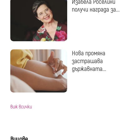
Изабела Роселини
получи награда за...
Нова промяна
застрашава
държавната...
виж всички
Вицове