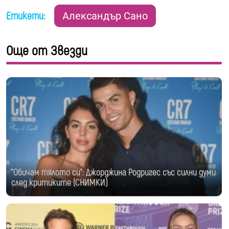
Етикети:
Александър Сано
Още от Звезди
"Обичам тялото си": Джорджина Родригес със силни думи
след критиките (СНИМКИ)