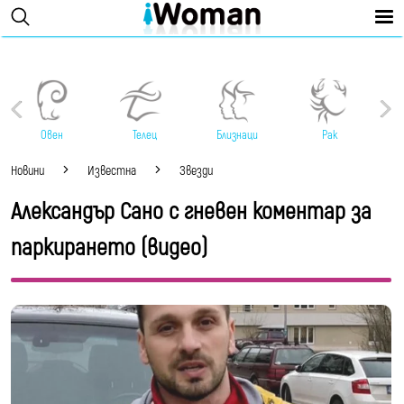
Овен
Телец
Близнаци
Рак
Новини
Известна
Звезди
Александър Сано с гневен коментар за
паркирането (видео)