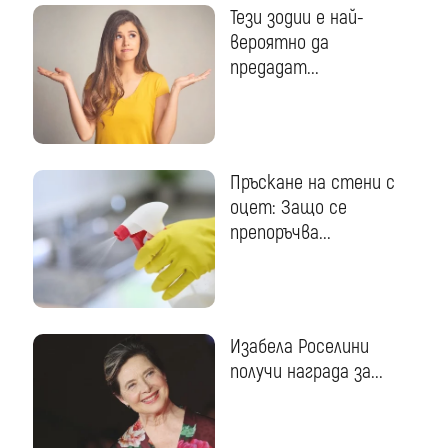
Тези зодии е най-
вероятно да
предадат...
Пръскане на стени с
оцет: Защо се
препоръчва...
Изабела Роселини
получи награда за...