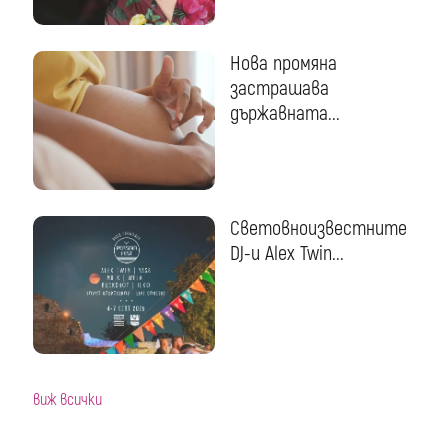
Нова промяна
застрашава
държавната...
Световноизвестните
DJ-и Alex Twin...
виж всички