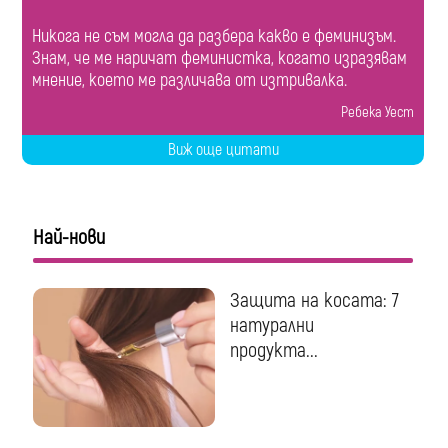
Никога не съм могла да разбера какво е феминизъм.
Знам, че ме наричат феминистка, когато изразявам
мнение, което ме различава от изтривалка.
Ребека Уест
Виж още цитати
Най-нови
Защита на косата: 7
натурални
продукта...