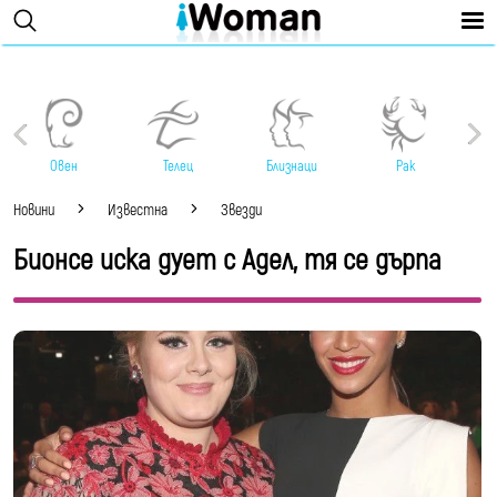
Овен
Телец
Близнаци
Рак
Новини
Известна
Звезди
Бионсе иска дует с Адел, тя се дърпа