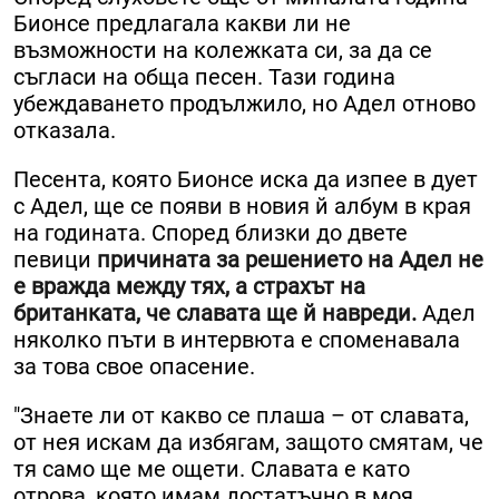
Бионсе предлагала какви ли не
възможности на колежката си, за да се
съгласи на обща песен. Тази година
убеждаването продължило, но Адел отново
отказала.
Песента, която Бионсе иска да изпее в дует
с Адел, ще се появи в новия й албум в края
на годината. Според близки до двете
певици
причината за решението на Адел не
е вражда между тях, а страхът на
британката, че славата ще й навреди.
Адел
няколко пъти в интервюта е споменавала
за това свое опасение.
"Знаете ли от какво се плаша – от славата,
от нея искам да избягам, защото смятам, че
тя само ще ме ощети. Славата е като
отрова, която имам достатъчно в моя