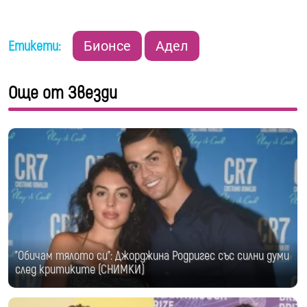
Етикети:
Бионсе
Адел
Още от Звезди
"Обичам тялото си": Джорджина Родригес със силни думи
след критиките (СНИМКИ)