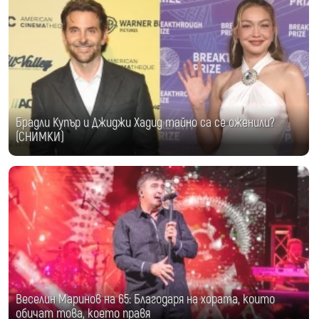
Брадли Купър и Джиджи Хадид тайно са се оженили?
(СНИМКИ)
Веселин Маринов на 65: Благодаря на хората, които
обичат това, което правя