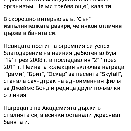
организъм. Не ми трябва още”, каза тя.
В скорошно интервю за в. "Сън"
изпълнителката разкри, че някои отличия
държи в банята си.
Певицата постигна огромния си успех
благодарение на нейния дебютен албум
"19” през 2008 г. и последвалия "21” през
2011 г. Нейната колекция включва награди
"Грами”, "Брит”, "Оскар" за песента "Skyfall”,
станала саундтрак на едноименния филм
за Джеймс Бонд и редица други по-малки
отличия.
Наградата на Академията държи в
спалнята си, а всички останали украсяват
банята й.