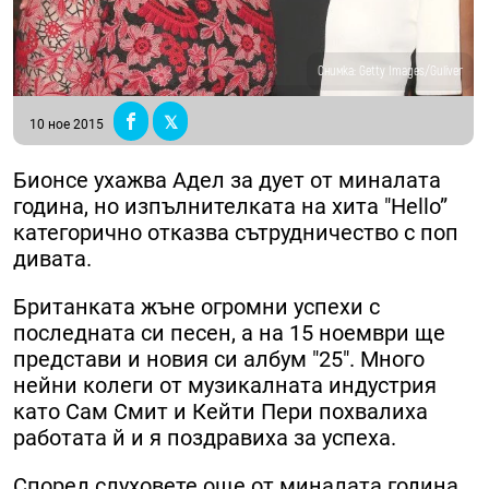
Снимка: Getty Images/Guliver
10 ное 2015
Бионсе ухажва Адел за дует от миналата
година, но изпълнителката на хита "Hello”
категорично отказва сътрудничество с поп
дивата.
Британката жъне огромни успехи с
последната си песен, а на 15 ноември ще
представи и новия си албум "25". Много
нейни колеги от музикалната индустрия
като Сам Смит и Кейти Пери похвалиха
работата й и я поздравиха за успеха.
Според слуховете още от миналата година