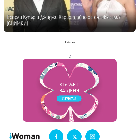
Брадли Купър и Джиджи Хадид тайно са се оженили?
(СНИМКИ)
Реклама
с