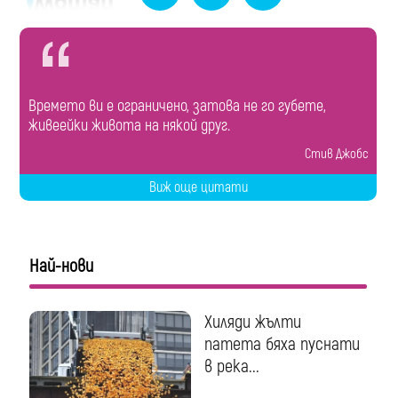
Времето ви е ограничено, затова не го губете,
живеейки живота на някой друг.
Стив Джобс
Виж още цитати
Най-нови
Хиляди жълти
патета бяха пуснати
в река...