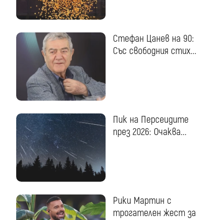
Стефан Цанев на 90:
Със свободния стих...
Пик на Персеидите
през 2026: Очаква...
Рики Мартин с
трогателен жест за