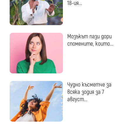
18-ия...
Мозъкът пази дори
спомените, които...
Чудно късметче за
всяка зодия за 7
август...