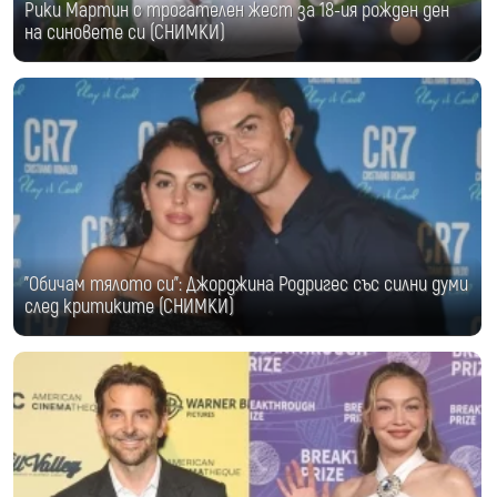
Рики Мартин с трогателен жест за 18-ия рожден ден
на синовете си (СНИМКИ)
"Обичам тялото си": Джорджина Родригес със силни думи
след критиките (СНИМКИ)