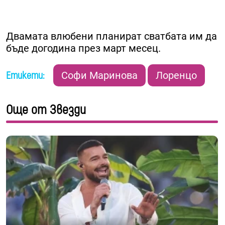
Двамата влюбени планират сватбата им да
бъде догодина през март месец.
Етикети:
Софи Маринова
Лоренцо
Още от Звезди