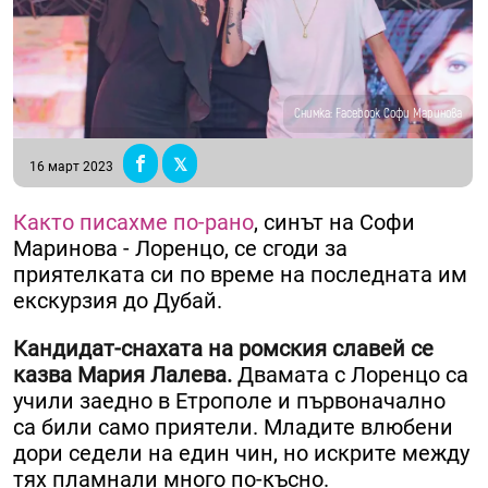
Снимка: Facebook Софи Маринова
16 март 2023
Както писахме по-рано
, синът на Софи
Маринова - Лоренцо, се сгоди за
приятелката си по време на последната им
екскурзия до Дубай.
Кандидат-снахата на ромския славей се
казва Мария Лалева.
Двамата с Лоренцо са
учили заедно в Етрополе и първоначално
са били само приятели. Младите влюбени
дори седели на един чин, но искрите между
тях пламнали много по-късно.