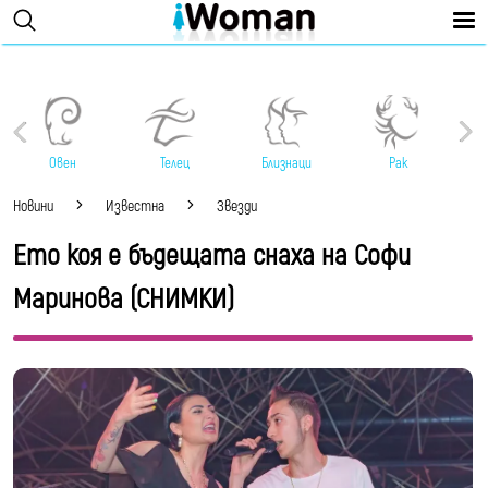
Овен
Телец
Близнаци
Рак
Новини
Известна
Звезди
Ето коя е бъдещата снаха на Софи
Маринова (СНИМКИ)