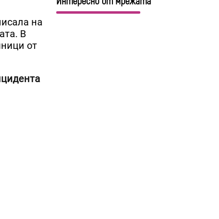
Интересно от мрежата
писала на
ата. В
чници от
нцидента