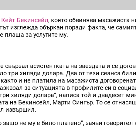
о
Кейт Бекинсейл
, която обвинява масажиста на
тът изглежда объркан поради факта, че самия
е плаща за услугите му.
се свързал асистентката на звездата и се дого
ло три хиляди долара. Два от тези сеанса бил
, както и не платила на масажиста договоренат
разказал за ситуацията в профилите си в соци
три хиляди долара“, написа той и двадесет мин
та на Бекинсейл, Марти Сингър. То се отнасяш
ил извършил.
защо не му е било платено“, заяви говорител 