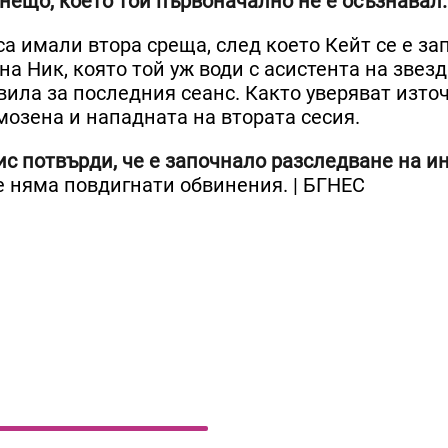
 нещо, което той първоначално не е осъзнавал.
а имали втора среща, след което Кейт се е за
а Ник, която той уж води с асистента на звезд
вила за последния сеанс. Както уверяват изто
мозена и нападната на втората сесия.
с потвърди, че е започнало разследване на и
 няма повдигнати обвинения. | БГНЕС