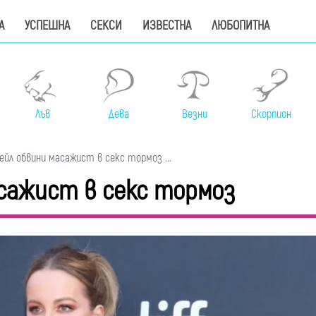
А
УСПЕШНА
СЕКСИ
ИЗВЕСТНА
ЛЮБОПИТНА
Лъв
Дева
Везни
Скорпион
йл обвини масажист в секс тормоз ...
сажист в секс тормоз