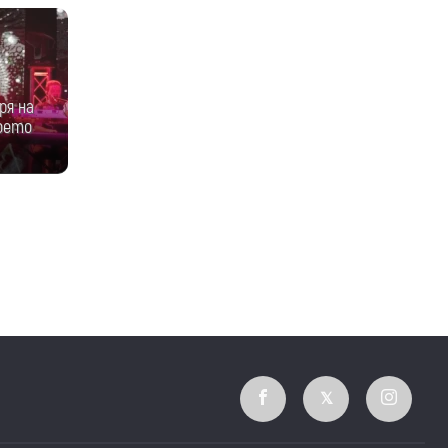
ря на
което