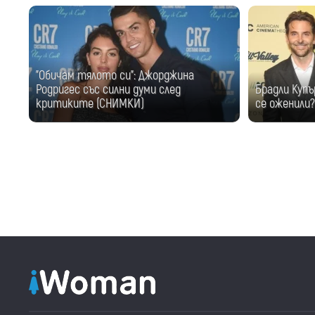
"Обичам тялото си": Джорджина
Родригес със силни думи след
Брадли Купъ
критиките (СНИМКИ)
се оженили