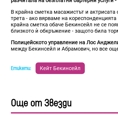
разчитала на безплатни бартерни услуги -
В крайна сметка масажистът и актрисата с
трета - ако вярваме на кореспонденцията н
крайна сметка обаче Бекинсейл не се поя
близкото ѝ обкръжение - защото била тор
Полицейското управление на Лос Анджели
между Бекинсейл и Абрамович, но все още
Етикети:
Кейт Бекинсейл
Още от Звезди