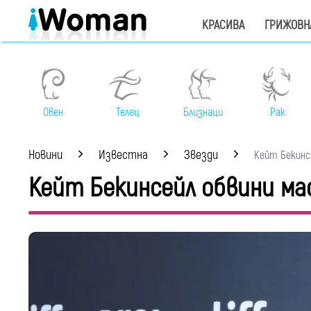
КРАСИВА
ГРИЖОВН
Овен
Телец
Близнаци
Рак
Новини
Известна
Звезди
Кейт Бекинсе
Кейт Бекинсейл обвини ма