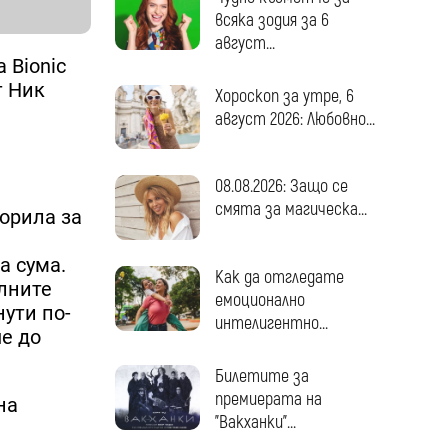
всяка зодия за 6
август...
 Bionic
т Ник
Хороскоп за утре, 6
август 2026: Любовно...
08.08.2026: Защо се
смята за магическа...
ворила за
и
а сума.
Как да отгледате
алните
емоционално
ути по-
интелигентно...
е до
Билетите за
премиерата на
на
"Вакханки"...