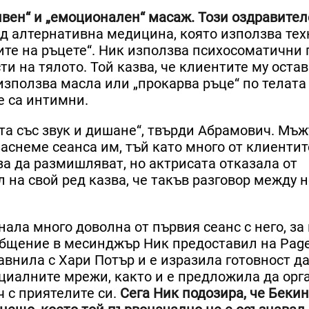
вен“ и „емоционален“ масаж. Този оздравите
ид алтернативна медицина, която използва тех
ите на ръцете“. Ник използва психосоматични
ти на тялото. Той казва, че клиентите му оста
използва масла или „прокарва ръце“ по телата 
е са интимни.
бота със звук и дишане“, твърди Абрамович. Мъ
заснеме сеанса им, тъй като много от клиентит
 за да размишляват, но актрисата отказала от
на свой ред казва, че такъв разговор между н
ла много доволна от първия сеанс с него, за 
общение в месинджър Ник предоставил на Page 
равнила с Хари Потър и е изразила готовност д
оциалните мрежи, както и е предложила да орг
ч с приятелите си.
Сега Ник подозира, че Беки