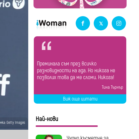
Преминала съм през всичко
разновидности на ада. Но никога не
позволих това да ме сломи. Никога!
Тина Търнър
Виж още цитати
Най-нови
мка: Getty Images
Чудно късметче за