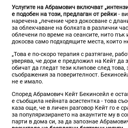
Услугите на Абрамович включват „интензи
е подобен на този, предлаган от рейки
- в
наречена „лечение чрез докосване с длан
за облекчаване на болката в различни час
облечени по време на сеансите, нито пък 
докосва само подходящите места, които н
„Това е по-скоро терапия с разтягане, ра
уверява, че дори е предложил на Кейт да 
обичат да гледат тези клипове след това,
съображения за поверителност. Бекинсейл 
не е имало.
Според Абрамович Кейт Бекинсейл е остана
е съобщила нейната асистентка - това съ
каза още, че в личен разговор Кейт го е с
за популяризирането на акаунтите му в с
парти в дома си, за да запознае Абрамови