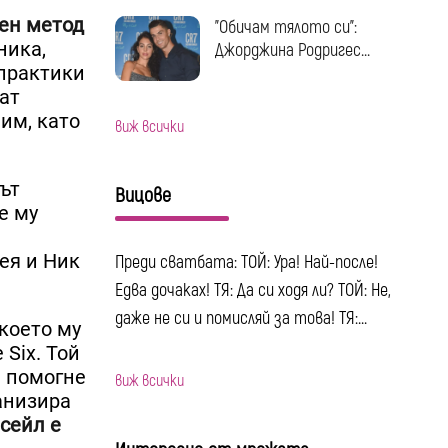
лен метод
"Обичам тялото си":
ника,
Джорджина Родригес...
 практики
ват
им, като
виж всички
жът
Вицове
е му
ея и Ник
Преди сватбата: ТОЙ: Ура! Най-после!
Едва дочаках! ТЯ: Да си ходя ли? ТОЙ: Не,
даже не си и помисляй за това! ТЯ:...
което му
Six. Той
а помогне
виж всички
анизира
нсейл е