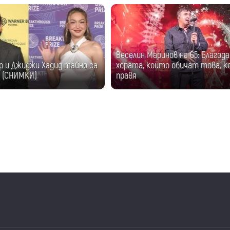
Веселин Маринов на 65: Благода
р и Джиджи Хадид тайно са
хората, които обичат това, 
? (СНИМКИ)
правя