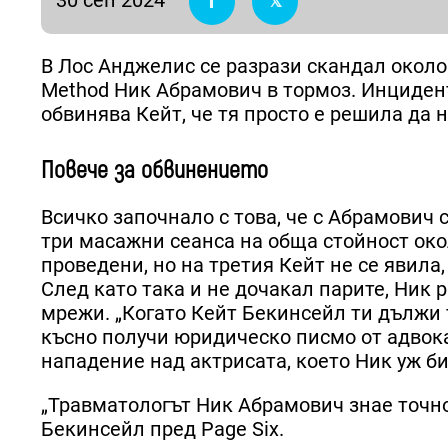
В Лос Анджелис се разрази скандал окол
Method Ник Абрамович в тормоз. Инциден
обвинява Кейт, че тя просто е решила да н
Повече за обвинението
Всичко започнало с това, че с Абрамович 
три масажни сеанса на обща стойност око
проведени, но на третия Кейт не се явила
След като така и не дочакал парите, Ник 
мрежи. „Когато Кейт Бекинсейл ти дължи 
късно получи юридическо писмо от адвока
нападение над актрисата, което Ник уж б
„Травматологът Ник Абрамович знае точно 
Бекинсейл пред Page Six.