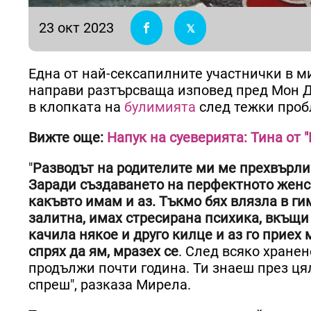
23 окт 2023
Една от най-сексапилните участнички в 
направи разтърсваща изповед пред Мон Д
в клопката на
булимията
след тежки проб
Вижте още:
Напук на суеверията: Тина от 
"
Разводът на родителите ми ме прехвърл
Заради създаването на перфектното женс
какъвто имам и аз. Тъкмо бях влязла в ги
залитна, имах стресирана психика, вкъщи
качила някое и друго килце и аз го приех 
спрях да ям, мразех се
. След всяко хране
продължи почти година. Ти знаеш през цял
спреш", разказа Мирела.