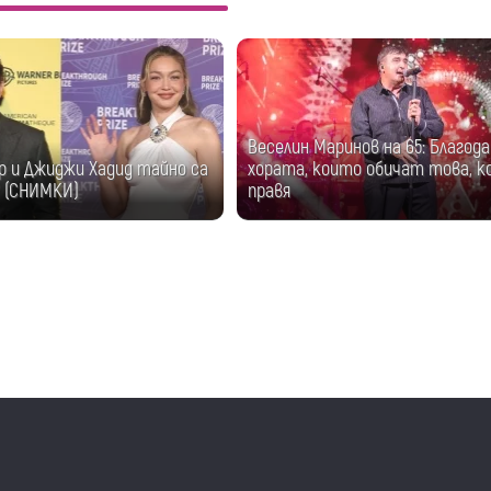
Веселин Маринов на 65: Благода
р и Джиджи Хадид тайно са
хората, които обичат това, 
? (СНИМКИ)
правя