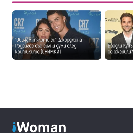
"Обичам тялото си": Джорджина
Родригес със силни думи след
Брадли Купъ
критиките (СНИМКИ)
се оженили