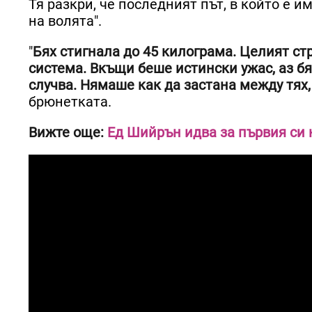
Тя разкри, че последният път, в който е и
на волята".
"
Бях стигнала до 45 килограма. Целият ст
система. Вкъщи беше истински ужас, аз бя
случва. Нямаше как да застана между тях, 
брюнетката.
Вижте още:
Ед Шийрън идва за първия си 