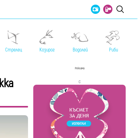
Стрелец
Козирог
Водолей
Риби
Реклама
жка
с