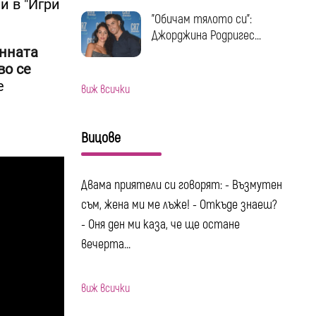
ѝ в "Игри
"Обичам тялото си":
Джорджина Родригес...
унната
во се
е
виж всички
Вицове
Двама приятели си говорят: - Възмутен
съм, жена ми ме лъже! - Откъде знаеш?
- Оня ден ми каза, че ще остане
вечерта...
виж всички