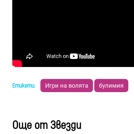
Етикети:
Игри на волята
булимия
Още от Звезди