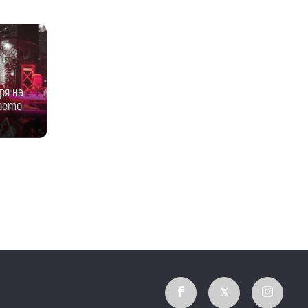
ря на
което