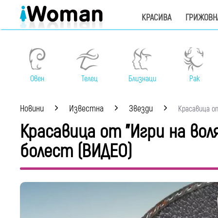
КРАСИВА
ГРИЖОВН
Овен
Телец
Близнаци
Рак
Новини
Известна
Звезди
Красавица от 
Красавица от "Игри на вол
болест (ВИДЕО)