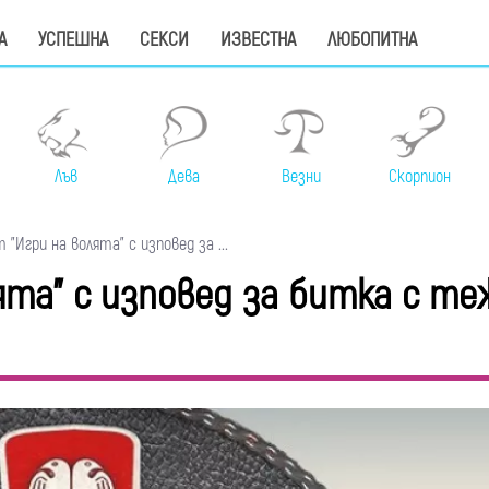
А
УСПЕШНА
СЕКСИ
ИЗВЕСТНА
ЛЮБОПИТНА
Лъв
Дева
Везни
Скорпион
"Игри на волята" с изповед за ...
ята" с изповед за битка с те