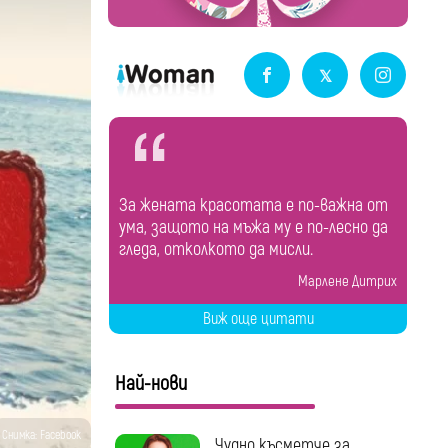
За жената красотата е по-важна от
ума, защото на мъжа му е по-лесно да
гледа, отколкото да мисли.
Марлене Дитрих
Виж още цитати
Най-нови
Снимка: Facebook
Чудно късметче за