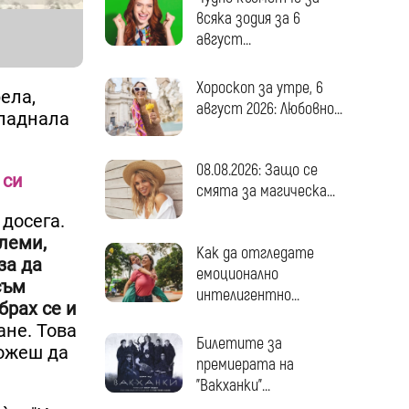
всяка зодия за 6
август...
Хороскоп за утре, 6
ела,
август 2026: Любовно...
опаднала
08.08.2026: Защо се
 си
смята за магическа...
 досега.
леми,
Как да отгледате
за да
емоционално
съм
интелигентно...
брах се и
ане. Това
Билетите за
можеш да
премиерата на
"Вакханки"...