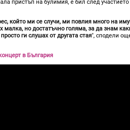
мала пристъп на булимия, е бил след участието 
рес, който ми се случи, ми повлия много на им
х малка, но достатъчно голяма, за да знам как
просто ги слушах от другата стая
", сподели ощ
концерт в България