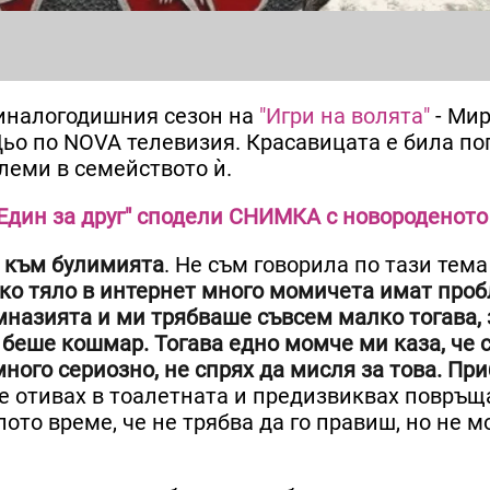
миналогодишния сезон на
"Игри на волята"
- Мир
ьо по NOVA телевизия. Красавицата е била п
леми в семейството ѝ.
"Един за друг" сподели СНИМКА с новороденото
и към булимията
. Не съм говорила по тази тема
ко тяло в интернет много момичета имат проб
мназията и ми трябваше съвсем малко тогава, 
 беше кошмар. Тогава едно момче ми каза, че 
много сериозно, не спрях да мисля за това. При
не отивах в тоалетната и предизвиквах повръщ
ото време, че не трябва да го правиш, но не 