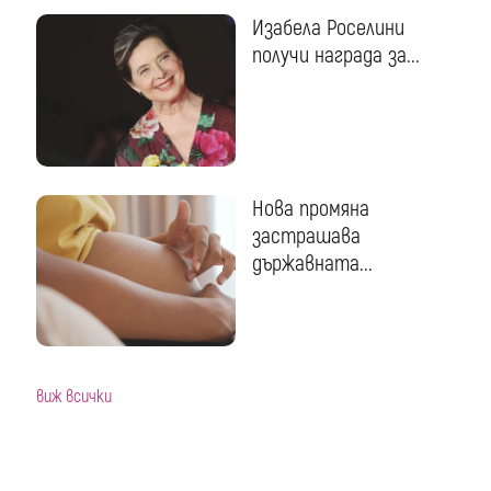
Изабела Роселини
получи награда за...
Нова промяна
застрашава
държавната...
виж всички