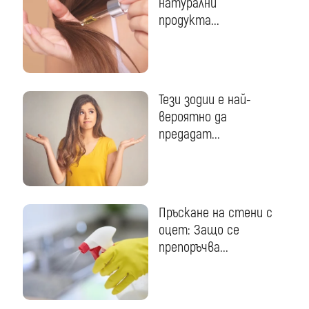
натурални
продукта...
Тези зодии е най-
вероятно да
предадат...
Пръскане на стени с
оцет: Защо се
препоръчва...