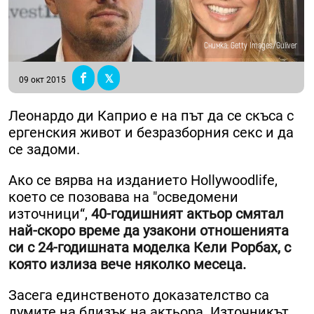
Снимка: Getty Images/Guliver
09 окт 2015
Леонардо ди Каприо е на път да се скъса с
ергенския живот и безразборния секс и да
се задоми.
Ако се вярва на изданието Hollywoodlife,
което се позовава на "осведомени
източници“,
40-годишният актьор смятал
най-скоро време да узакони отношенията
си с 24-годишната моделка Кели Рорбах, с
която излиза вече няколко месеца.
Засега единственото доказателство са
думите на близък на актьора. Източникът