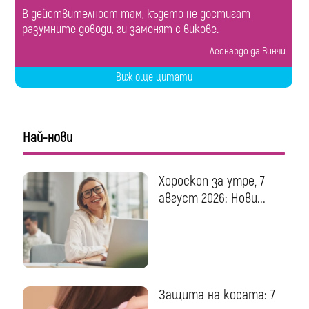
В действителност там, където не достигат
разумните доводи, ги заменят с викове.
Леонардо да Винчи
Виж още цитати
Най-нови
Хороскоп за утре, 7
август 2026: Нови...
Защита на косата: 7