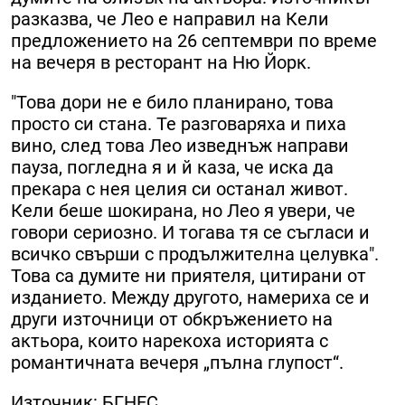
разказва, че Лео е направил на Кели
предложението на 26 септември по време
на вечеря в ресторант на Ню Йорк.
"Това дори не е било планирано, това
просто си стана. Те разговаряха и пиха
вино, след това Лео изведнъж направи
пауза, погледна я и й каза, че иска да
прекара с нея целия си останал живот.
Кели беше шокирана, но Лео я увери, че
говори сериозно. И тогава тя се съгласи и
всичко свърши с продължителна целувка".
Това са думите ни приятеля, цитирани от
изданието. Между другото, намериха се и
други източници от обкръжението на
актьора, които нарекоха историята с
романтичната вечеря „пълна глупост“.
Източник: БГНЕС