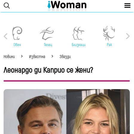
Овен
Телец
Близнаци
Рак
Новини
Известна
Звезди
Леонардо ди Каприо се жени?