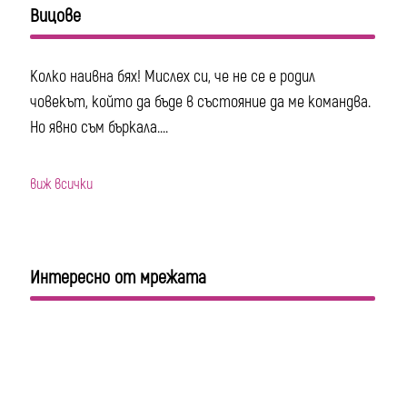
Вицове
Колко наивна бях! Мислех си, че не се е родил
човекът, който да бъде в състояние да ме командва.
Но явно съм бъркала....
виж всички
Интересно от мрежата