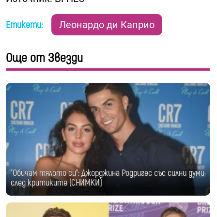
Етикети:
Леонардо ди Каприо
Още от Звезди
"Обичам тялото си": Джорджина Родригес със силни думи
след критиките (СНИМКИ)