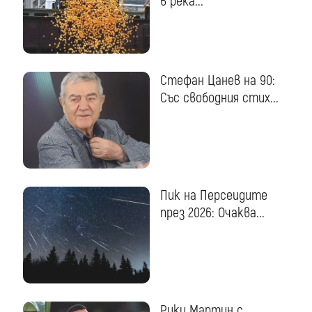
в река...
Стефан Цанев на 90:
Със свободния стих...
Пик на Персеидите
през 2026: Очаква...
Рики Мартин с