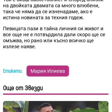
на двойката двамата са много влюбени,
така че няма да се изненадаме, ако е
истина новината за техния годеж.
Певицата пази в тайна личния си живот и
все още не е потвърдила дали скоро ще се
омъжва, но рано или късно всичко ще
излезе наяве.
Етикети:
Мария Илиева
Още от Звезди