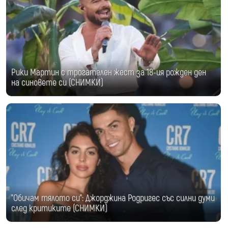
Рики Мартин с трогателен жест за 18-ия рожден ден
на синовете си (СНИМКИ)
"Обичам тялото си": Джорджина Родригес със силни думи
след критиките (СНИМКИ)