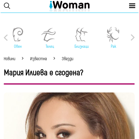
Овен
Телец
Близнаци
Рак
Новини
Известна
Звезди
Мария Илиева е сгодена?