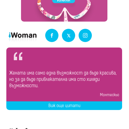
Жената има само една възможност да бъде красива,
но за да бъде привлекателна има сто хиляди
възможности.
Монтескьо
Виж още цитати