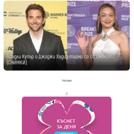
Брадли Купър и Джиджи Хадид тайно са се оженили?
(СНИМКИ)
Реклама
с