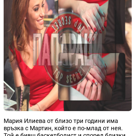
Мария Илиева от близо три години има
връзка с Мартин, който е по-млад от нея.
Той е бивш баскетболист и според близки