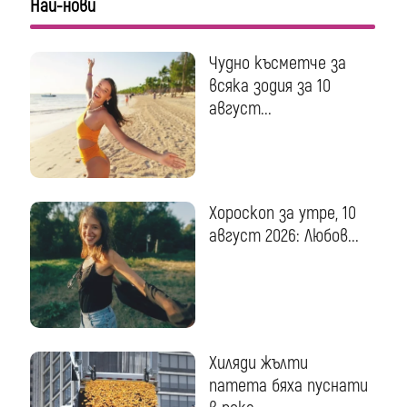
Най-нови
Чудно късметче за
всяка зодия за 10
август...
Хороскоп за утре, 10
август 2026: Любов...
Хиляди жълти
патета бяха пуснати