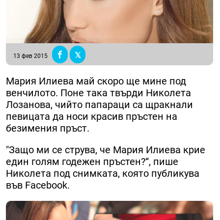
13 фев 2015
Мария Илиева май скоро ще мине под
венчилото. Поне така твърди Николета
Лозанова, чийто папараци са щракнали
певицата да носи красив пръстен на
безимения пръст.
"Защо ми се струва, че Мария Илиева крие
един голям годежен пръстен?“, пише
Николета под снимката, която публикува
във Facebook.