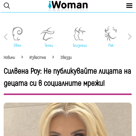
Овен
Телец
Близнаци
Рак
Новини
Известна
Звезди
Силвена Роу: Не публикувайте лицата на
децата си в социалните мрежи!