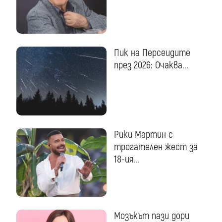
Пик на Персеидите
през 2026: Очаква...
Рики Мартин с
трогателен жест за
18-ия...
Мозъкът пази дори