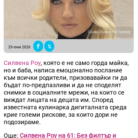
Снимка: Силвена Роу Facebook
29 юни 2026
Силвена Роу
, която е не само горда майка,
но и баба, написа емоцонално послание
към всички родители, призовавайки ги да
бъдат по-предпазливи и да не споделят
снимки в социалните мрежи, на които се
виждат лицата на децата им. Според
известната кулинарка дигиталната среда
крие големи рискове, за които дори не
подозираме.
Още:
Силвена Роу на 61: Без филтър и