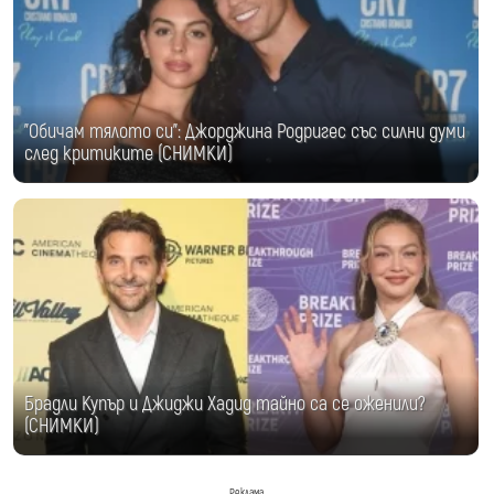
"Обичам тялото си": Джорджина Родригес със силни думи
след критиките (СНИМКИ)
Брадли Купър и Джиджи Хадид тайно са се оженили?
(СНИМКИ)
Реклама