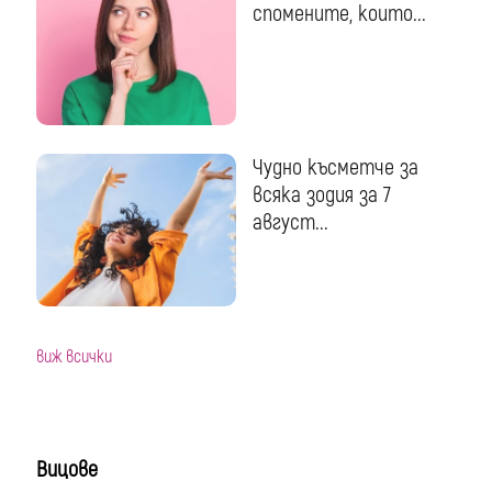
спомените, които...
Чудно късметче за
всяка зодия за 7
август...
виж всички
Вицове