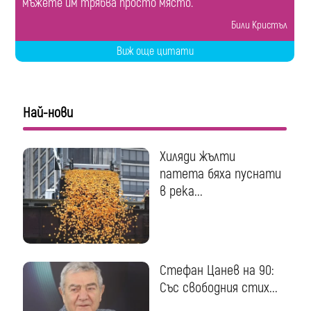
мъжете им трябва просто място.
Били Кристъл
Виж още цитати
Най-нови
Хиляди жълти
патета бяха пуснати
в река...
Стефан Цанев на 90:
Със свободния стих...