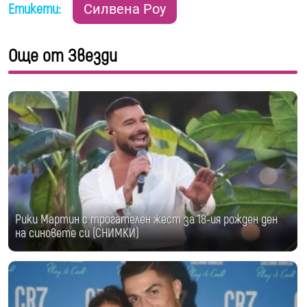
Етикети:
Силвена Роу
Още от Звезди
Рики Мартин с трогателен жест за 18-ия рожден ден
на синовете си (СНИМКИ)