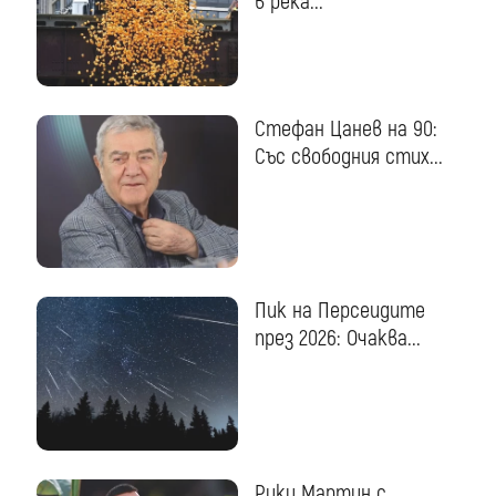
в река...
Стефан Цанев на 90:
Със свободния стих...
Пик на Персеидите
през 2026: Очаква...
Рики Мартин с