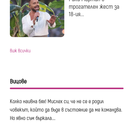
трогателен жест за
18-ия...
виж всички
Вицове
Колко наивна бях! Мислех си, че не се е родил
човекът, който да бъде в състояние да ме командва.
Но явно съм бъркала....