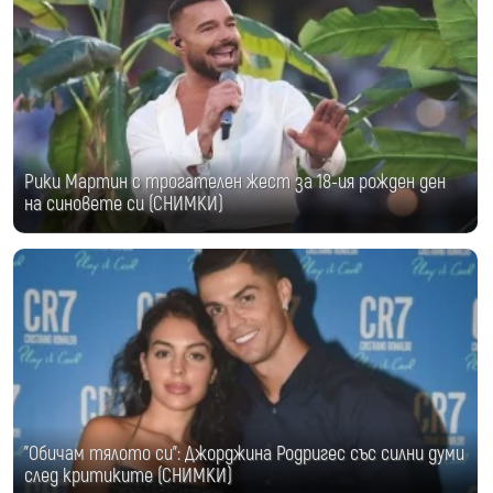
Рики Мартин с трогателен жест за 18-ия рожден ден
на синовете си (СНИМКИ)
"Обичам тялото си": Джорджина Родригес със силни думи
след критиките (СНИМКИ)