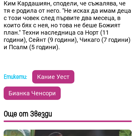
Ким Кардашиян, сподели, че съжалява, че
тя е родила от него. "Не исках да имам деца
с този човек след първите два месеца, в
които бях с нея, но това не беше Божият
план." Техни наследница са Норт (11
години), Сейнт (9 години), Чикаго (7 години)
и Псалм (5 години).
Етикети:
Кание Уест
Бианка Ченсори
Още от Звезди