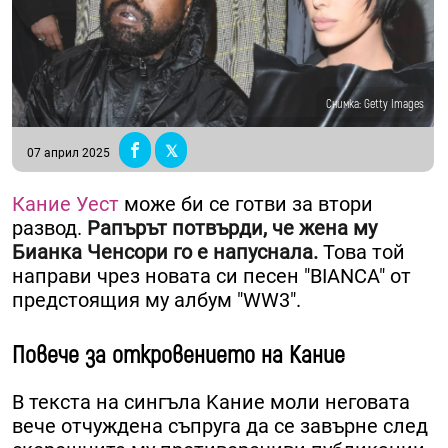
Снимка: Getty Images
07 април 2025
Кание Уест
може би се готви за втори
развод.
Рапърът потвърди, че жена му
Бианка Ченсори го е напуснала.
Това той
направи чрез новата си песен "BIANCA" от
предстоящия му албум "WW3".
Повече за откровението на Кание
В текста на сингъла Kание моли неговата
вече отчуждена съпруга да се завърне след