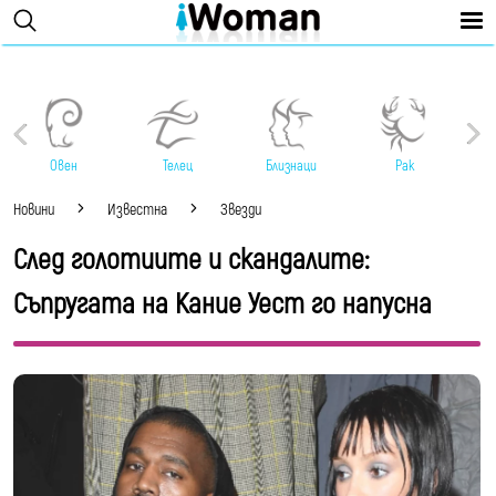
Овен
Телец
Близнаци
Рак
Новини
Известна
Звезди
След голотиите и скандалите:
Съпругата на Кание Уест го напусна