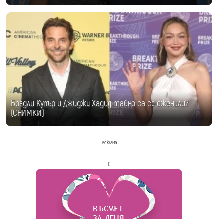
Брадли Купър и Джиджи Хадид тайно са се оженили?
(СНИМКИ)
Реклама
с