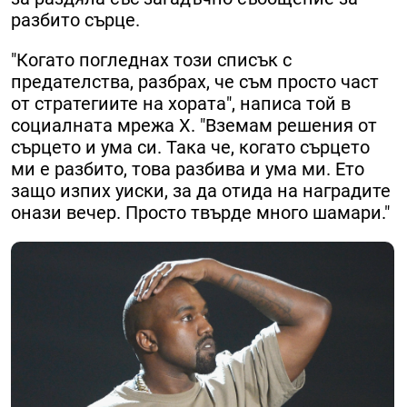
разбито сърце.
"Когато погледнах този списък с
предателства, разбрах, че съм просто част
от стратегиите на хората", написа той в
социалната мрежа X. "Вземам решения от
сърцето и ума си. Така че, когато сърцето
ми е разбито, това разбива и ума ми. Ето
защо изпих уиски, за да отида на наградите
онази вечер. Просто твърде много шамари."