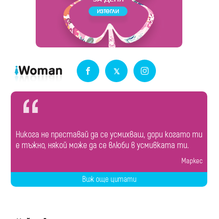
Никога не преставай да се усмихваш, дори когато ти
е тъжно, някой може да се влюби в усмивката ти.
Маркес
Виж още цитати