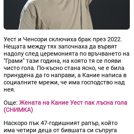
Уест и Ченсори сключиха брак през 2022.
Нещата между тях започнаха да вървят
надолу след церемонията по връчването на
"Грами" тази година, на която тя се появи
чисто гола. По-късно стана ясно, че е била
принудена да го направи, а Кание написа в
социалните мрежи, че има господство над
нея.
Още:
Жената на Кание Уест пак лъсна гола
(СНИМКА)
Наскоро пък 47-годишният рапър, който
има четири деца от бившата си съпруга