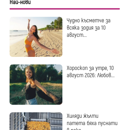
Най-нови
Чудно късметче за
всяка зодия за 10
август...
Хороскоп за утре, 10
август 2026: Любов...
Хиляди жълти
патета бяха пуснати