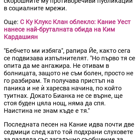
скорошните му противоречиви публикации
в социалните мрежи.
Още:
С Ку Клукс Клан облекло: Кание Уест
нанесе най-бруталната обида на Ким
Кардашиян
"Бебчето ми избяга", рапира Йе, както сега
се подвизава изпълнителят. "Но първо тя се
опита да ме ангажира. Не отивам в
болницата, защото не съм болен, просто не
го разбирам. Тя получава пристъп на
паника и не ѝ харесва начина, по който
туитнах. Докато Бианка не се върне, ще
стоя буден цяла нощ, няма да спя.
Наистина не знам къде е тя."
Последната песен на Кание идва почти две
седмици след като той подхрани слуховете
за раздяла със загадъчно съобщение за