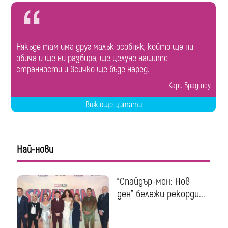
Някъде там има друг малък особняк, който ще ни
обича и ще ни разбира, ще целуне нашите
странности и всичко ще бъде наред.
Кари Брадшоу
Виж още цитати
Най-нови
"Спайдър-мен: Нов
ден" бележи рекорди...