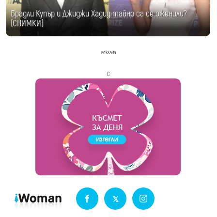
Брадли Купър и Джиджи Хадид тайно са се оженили?
(СНИМКИ)
Реклама
с