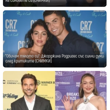
на синовете си (СНИМКИ)
"Обичам тялото си": Джорджина Родригес със силни думи
след критиките (СНИМКИ)