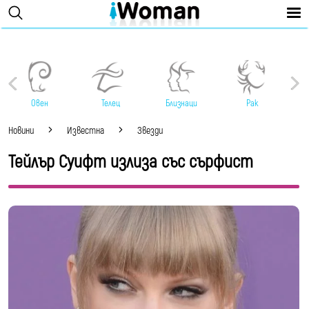
Овен
Телец
Близнаци
Рак
Новини
Известна
Звезди
Тейлър Суифт излиза със сърфист