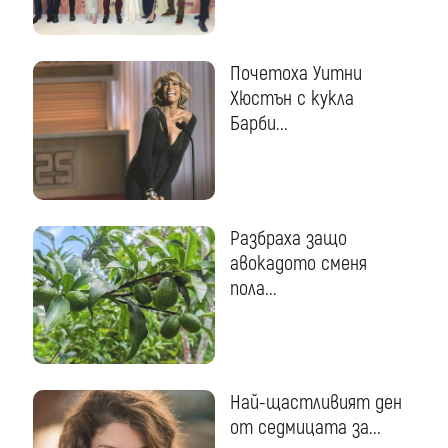
Почетоха Уитни
Хюстън с кукла
Барби...
Разбраха защо
авокадото сменя
пола...
Най-щастливият ден
от седмицата за...