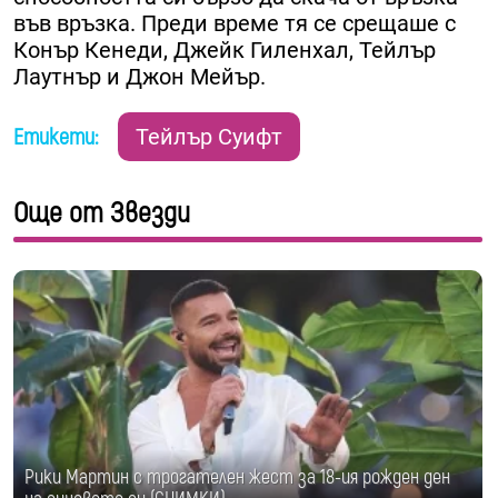
във връзка. Преди време тя се срещаше с
Конър Кенеди, Джейк Гиленхал, Тейлър
Лаутнър и Джон Мейър.
Етикети:
Тейлър Суифт
Още от Звезди
Рики Мартин с трогателен жест за 18-ия рожден ден