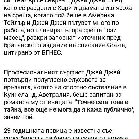
си. Тейлър се свърза с Джей Джей, след
като се раздели с Хари и двамата излязоха
на среща, когато той беше в Америка.
Тейлър и Джей Джей пътуват много по
работа, но планират втора среща този
месец", разкри запознат източник пред
британското издание на списание Grazia,
цитирано от БГНЕС.
Професионалният сърфист Джей Джей
потвърди полугласно слуховете за
връзката, когато на спортно състезание в
Куинсланд, Австралия, беше запитан за
романса му с певицата.
"Точно сега това е
тайна, все още не мога да я кажа публично"
,
заяви той.
23-годишната певица е известна със
способността си бързо да скача от връзка