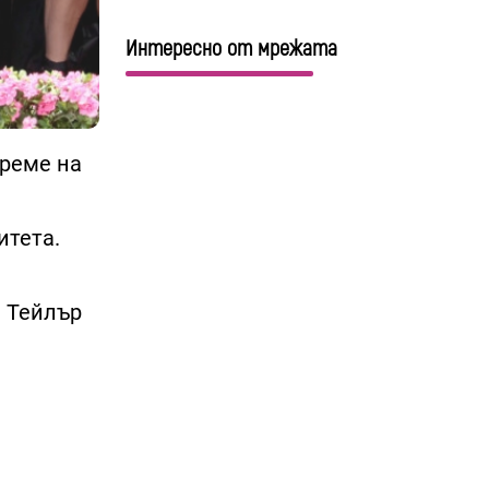
Интересно от мрежата
време на
итета.
а Тейлър