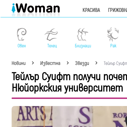
КРАСИВА
ГРИЖОВН
Овен
Телец
Близнаци
Рак
Новини
Известна
Звезди
Тейлър Суифт
Тейлър Суифт получи поче
Нюйоркския университет