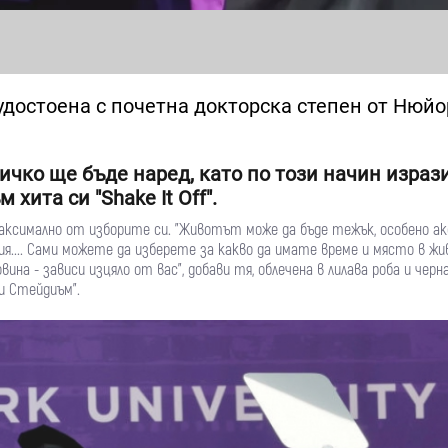
удостоена с почетна докторска степен от Нюй
всичко ще бъде наред, като по този начин израз
хита си "Shake It Off".
аксимално от изборите си. "Животът може да бъде тежък, особено а
шия.... Сами можете да изберете за какво да имате време и място в ж
ина - зависи изцяло от вас", добави тя, облечена в лилава роба и черн
и Стейдиъм".