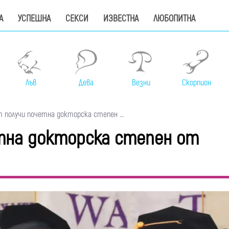
А
УСПЕШНА
СЕКСИ
ИЗВЕСТНА
ЛЮБОПИТНА
Лъв
Дева
Везни
Скорпион
 получи почетна докторска степен ...
тна докторска степен от