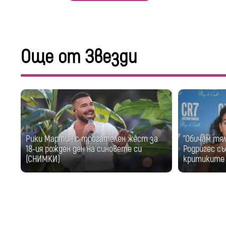
Още от Звезди
Рики Мартин с трогателен жест за
"Обичам тя
18-ия рожден ден на синовете си
Родригес съ
(СНИМКИ)
критиките