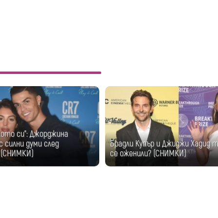
лото си": Джорджина
с силни думи след
Брадли Купър и Джиджи Хадид т
 (СНИМКИ)
се оженили? (СНИМКИ)