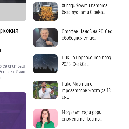
Хиляди жълти патета
бяха пуснати в река...
оркския
Стефан Цанев на 90: Със
свободния стих...
и
Пик на Персеидите през
2026: Очаква...
ко се опитваш
ивота си. Имам
а
Рики Мартин с
трогателен жест за 18-
ия...
Мозъкът пази дори
спомените, които...