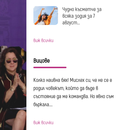
Чудно късметче за
всяка зодия за 7
август...
виж всички
Вицове
Колко наивна бях! Мислех си, че не се е
родил човекът, който да бъде в
състояние да ме командва. Но явно съм
бъркала....
виж всички