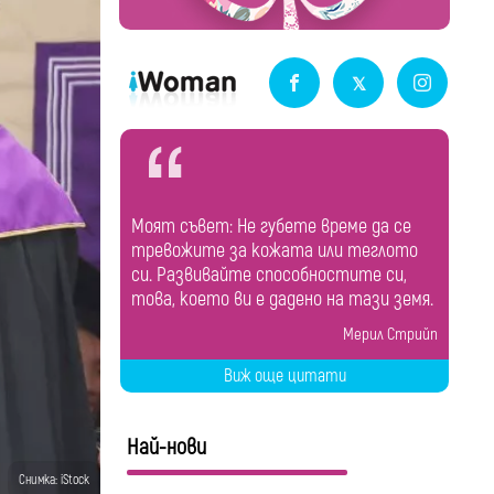
Моят съвет: Не губете време да се
тревожите за кожата или теглото
си. Развивайте способностите си,
това, което ви е дадено на тази земя.
Мерил Стрийп
Виж още цитати
Най-нови
Снимка: iStock