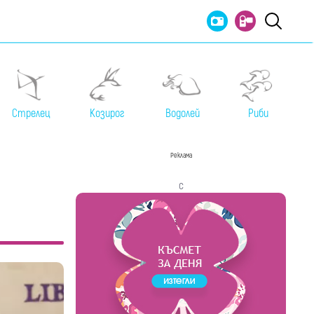
Стрелец
Козирог
Водолей
Риби
Реклама
с