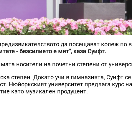
 предизвикателството да посещават колеж по 
тате - безсилието е мит", каза Суифт.
имата носители на почетни степени от универс
ска степен. Докато учи в гимназията, Суифт се
ст. Нюйоркският университет предлага курс н
итие като музикален продуцент.