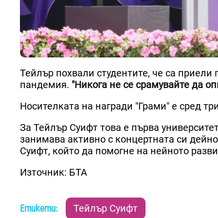
Тейлър похвали студентите, че са приели
пандемия.
"Никога не се срамувайте да опи
Носителката на награди "Грами" е сред тр
За Тейлър Суифт това е първа университет
занимава активно с концертната си дейно
Суифт, който да помогне на нейното разв
Източник: БТА
Етикети:
Тейлър Суифт