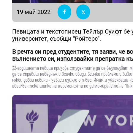
19 май 2022
Певицата и текстописец Тейлър Суифт бе 
университет, съобщи "Ройтерс".
В речта си пред студентите, тя заяви, че 
вълнението си, използвайки препратка към 
32-годишната певица призова студентите да се възползват м
да се справиш наведнъж с всички обиди, всички проблеми с бив
някои добри новини - зависи изцяло от вас. Имам и ужасяваща нов
абсолвентска шапка на церемонията по дипломирането на "Янк