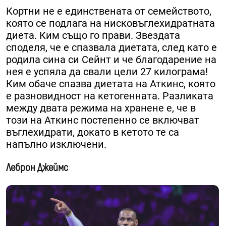
Кортни не е единствената от семейството,
която се подлага на нисковъглехидратната
диета. Ким също го прави. Звездата
споделя, че е спазвала диетата, след като е
родила сина си Сейнт и че благодарение на
нея е успяла да свали цели 27 килограма!
Ким обаче спазва диетата на Аткинс, която
е разновидност на кетогенната. Разликата
между двата режима на хранене е, че в
този на Аткинс постепенно се включват
въглехидрати, докато в кетото те са
напълно изключени.
Леброн Джеймс