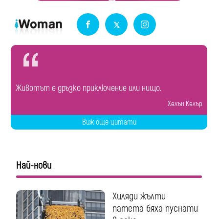
Животът е дръзко приключение или нищо.
Хелън Келър
Виж още цитати
Най-нови
Хиляди жълти
патета бяха пуснати