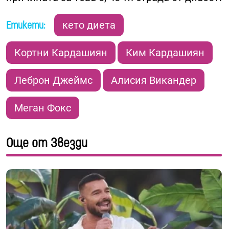
Етикети:
кето диета
Кортни Кардашиян
Ким Кардашиян
Леброн Джеймс
Алисия Викандер
Меган Фокс
Още от Звезди