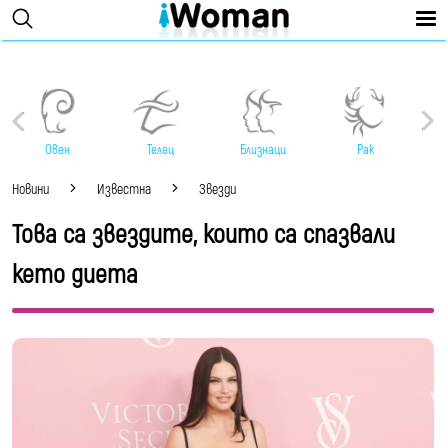
Овен
Телец
Близнаци
Рак
Новини
Известна
Звезди
Това са звездите, които са спазвали
кето диета