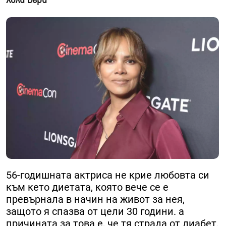
56-годишната актриса не крие любовта си
към кето диетата, която вече се е
превърнала в начин на живот за нея,
защото я спазва от цели 30 години. а
причината за това е, че тя страда от диабет.