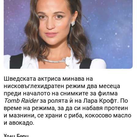
Шведската актриса минава на
нисковъглехидратен режим два месеца
преди началото на снимките за филма
Tomb Raider
за ролята ѝ на Лара Крофт. По
време на режима, за да си набавя протеин
и мазнини, се храни с риба, кокосово масло
и авокадо.
Холи Бери