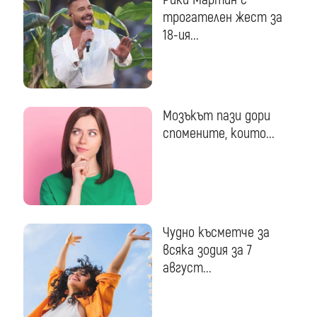
трогателен жест за
18-ия...
Мозъкът пази дори
спомените, които...
Чудно късметче за
всяка зодия за 7
август...