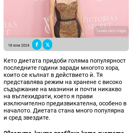
Снимка: Getty Images
18 юли 2024
Кето диетата придоби голяма популярност
последните години заради многото хора,
които се кълнат в действието ѝ. Тя
представлява режим на хранене с високо
съдържание на мазнини и почти никакво
на въглехидрати, което я прави
изключително предизвикателна, особено в
началото. Диетата стана много популярна
и сред звездите.