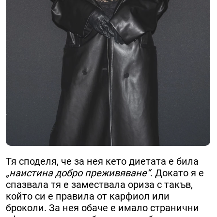
Тя споделя, че за нея кето диетата е била
„наистина добро преживяване“
. Докато я е
спазвала тя е замествала ориза с такъв,
който си е правила от карфиол или
броколи. За нея обаче е имало странични