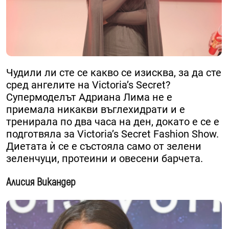
Чудили ли сте се какво се изисква, за да сте
сред ангелите на Victoria’s Secret?
Супермоделът Адриана Лима не е
приемала никакви въглехидрати и е
тренирала по два часа на ден, докато е се е
подготвяла за Victoria’s Secret Fashion Show.
Диетата ѝ се е състояла само от зелени
зеленчуци, протеини и овесени барчета.
Алисия Викандер