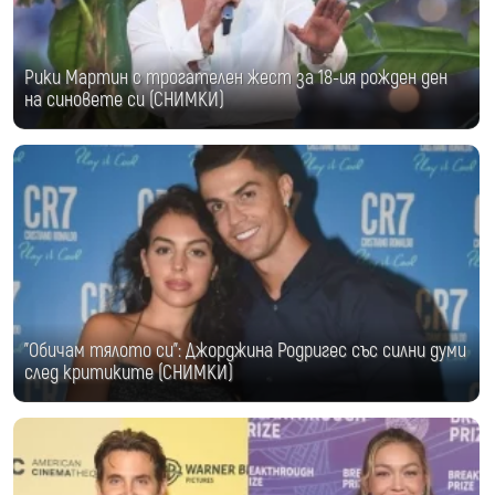
Рики Мартин с трогателен жест за 18-ия рожден ден
на синовете си (СНИМКИ)
"Обичам тялото си": Джорджина Родригес със силни думи
след критиките (СНИМКИ)