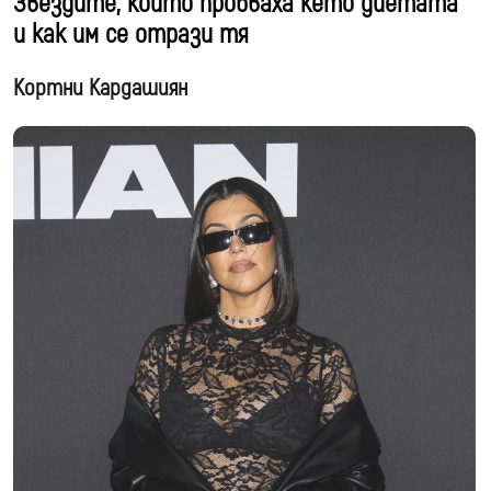
Звездите, които пробваха кето диетата
и как им се отрази тя
Кортни Кардашиян