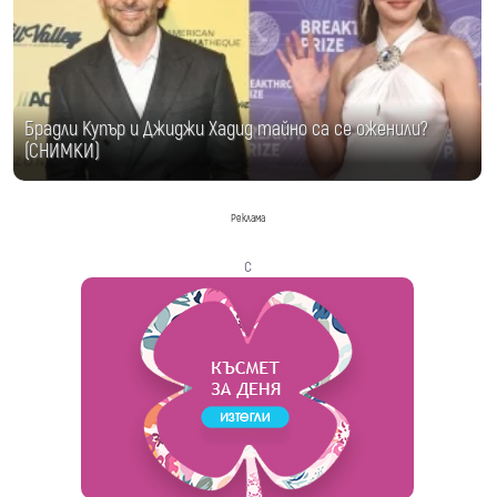
Брадли Купър и Джиджи Хадид тайно са се оженили?
(СНИМКИ)
Реклама
с