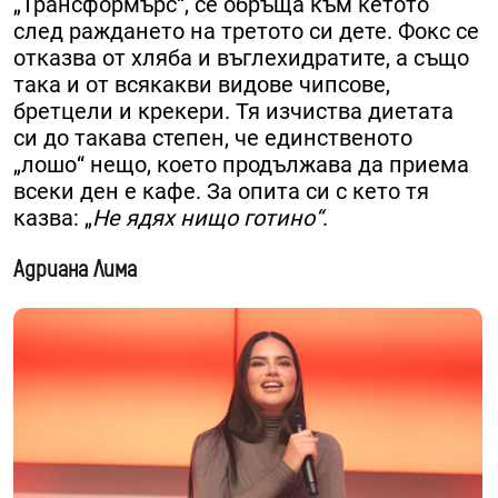
„Трансформърс“, се обръща към кетото
след раждането на третото си дете. Фокс се
отказва от хляба и въглехидратите, а също
така и от всякакви видове чипсове,
бретцели и крекери. Тя изчиства диетата
си до такава степен, че единственото
„лошо“ нещо, което продължава да приема
всеки ден е кафе. За опита си с кето тя
казва: „
Не ядях нищо готино“
.
Адриана Лима