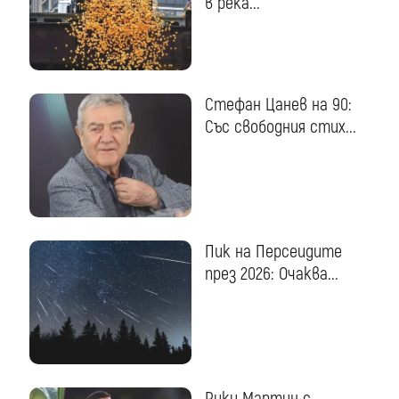
в река...
Стефан Цанев на 90:
Със свободния стих...
Пик на Персеидите
през 2026: Очаква...
Рики Мартин с