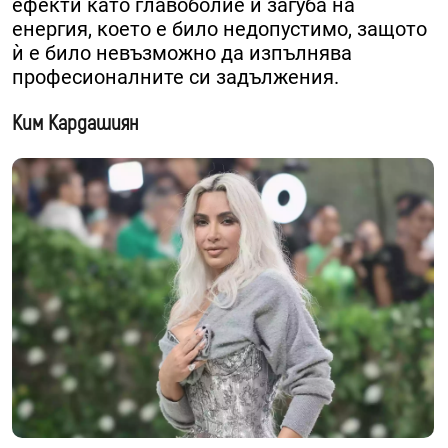
ефекти като главоболие и загуба на
енергия, което е било недопустимо, защото
ѝ е било невъзможно да изпълнява
професионалните си задължения.
Ким Кардашиян