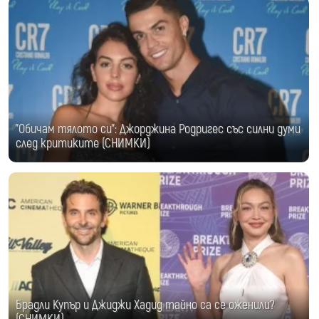
"Обичам тялото си": Джорджина Родригес със силни думи
след критиките (СНИМКИ)
Брадли Купър и Джиджи Хадид тайно са се оженили?