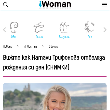
Овен
Телец
Близнаци
Рак
Новини
Известна
Звезди
Вижте как Натали Трифонова отбеляза
рождения си ден (СНИМКИ)