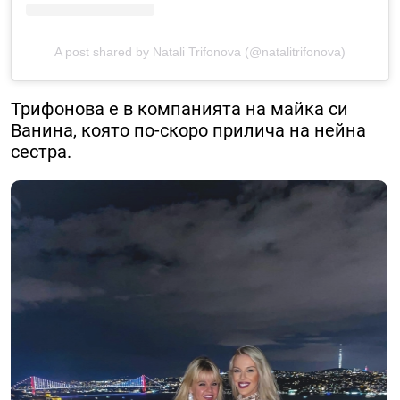
A post shared by Natali Trifonova (@natalitrifonova)
Трифонова е в компанията на майка си
Ванина, която по-скоро прилича на нейна
сестра.