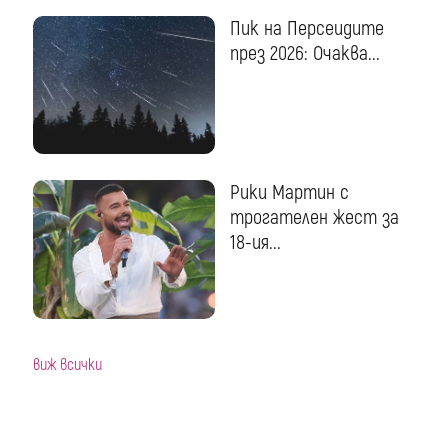
Пик на Персеидите
през 2026: Очаква...
Рики Мартин с
трогателен жест за
18-ия...
виж всички