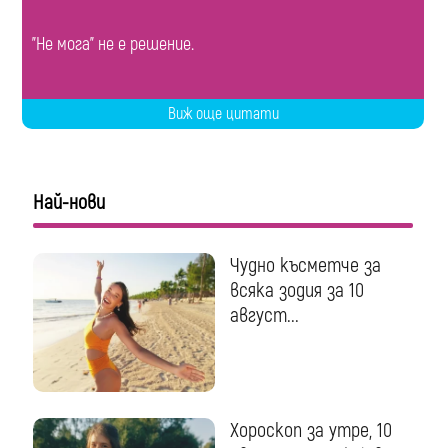
"Не мога" не е решение.
Виж още цитати
Най-нови
Чудно късметче за
всяка зодия за 10
август...
Хороскоп за утре, 10