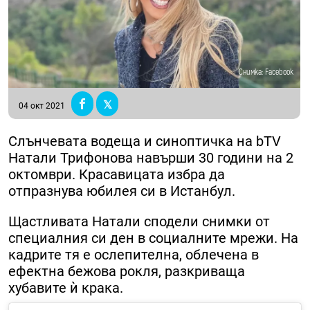
Снимка: Facebook
04 окт 2021
Слънчевата водеща и синоптичка на bTV
Натали Трифонова навърши 30 години на 2
октомври. Красавицата избра да
отпразнува юбилея си в Истанбул.
Щастливата Натали сподели снимки от
специалния си ден в социалните мрежи. На
кадрите тя е ослепителна, облечена в
ефектна бежова рокля, разкриваща
хубавите ѝ крака.