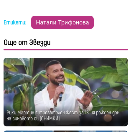
Етикети:
Натали Трифонова
Още от Звезди
Рики Мартин с трогателен жест за 18-ия рожден ден
на синовете си (СНИМКИ)