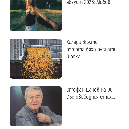
август 2026: Любов...
Хиляди жълти
патета бяха пуснати
в река...
Стефан Цанев на 90:
Със свободния стих...