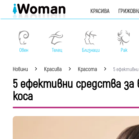
КРАСИВА
ГРИЖОВН
Овен
Телец
Близнаци
Рак
Новини
Красива
Красота
5 ефективни 
5 ефективни средства за
коса