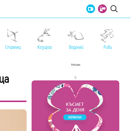
Стрелец
Козирог
Водолей
Риби
Реклама
ща
с