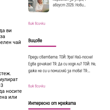
август 2026: Нови...
виж всички
да ви
 за
Вицове
зелен чай
Преди сватбата: ТОЙ: Ура! Най-после!
Едва дочаках! ТЯ: Да си ходя ли? ТОЙ: Не,
даже не си и помисляй за това! ТЯ:...
стеж.
имулират
-3
виж всички
да носите
дена или
Интересно от мрежата