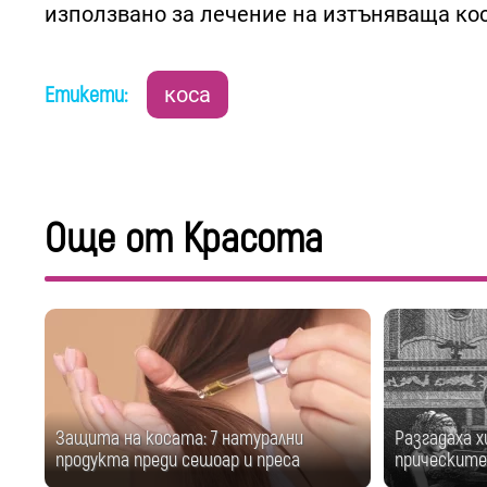
използвано за лечение на изтъняваща кос
Етикети:
коса
Още от Красота
Защита на косата: 7 натурални
Разгадаха х
продукта преди сешоар и преса
прическите