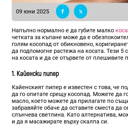
09 юни 2025
Напълно нормално е да губите малко
коса
четката за къпане може да е обезпокоител
голям косопад от обикновено, коригиране
да подпомогне растежа на косата. Тези 5 
на косата и да се отървете от плешивите 
1. Кайенски пипер
Кайенският пипер е известен с това, че 
да го опитате срещу косопад. Можете да г
масло, което можете да прилагате по същи
забравяйте обаче да оставите сместа да се
слънчева светлина. Като алтернатива, мо
и да я масажирате върху скалпа си.