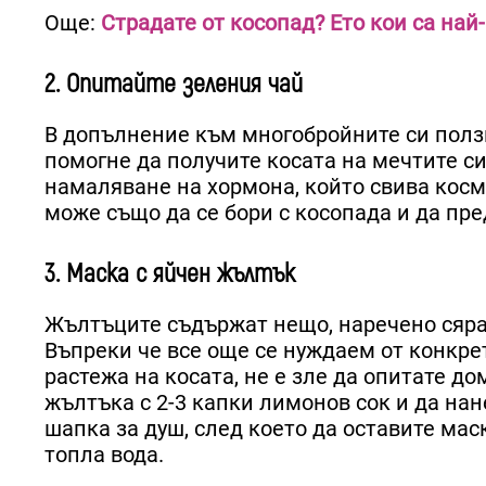
Още:
Страдате от косопад? Ето кои са най
2. Опитайте зеления чай
В допълнение към многобройните си ползи
помогне да получите косата на мечтите си
намаляване на хормона, който свива косм
може също да се бори с косопада и да пре
3. Маска с яйчен жълтък
Жълтъците съдържат нещо, наречено сяра,
Въпреки че все още се нуждаем от конкре
растежа на косата, не е зле да опитате д
жълтъка с 2-3 капки лимонов сок и да нан
шапка за душ, след което да оставите мас
топла вода.