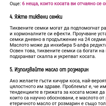
Още:
6 неща, които косата ви отчаяно се 
4. Яжте тиквени семки
Тиквените семки могат да подпомогнат ра
и хормоналните си ефекти. Проучване уст
семки дневно в продължение на 24 седмиц
Маслото може да инхибира 5-алфа редукта
Освен това, тиквените семки са богати на
подхранват скалпа и укрепват косата.
5. Използвайте масло от розмарин
Ако желаете гъсти кичури коса, най-вероя
цялостното им здраве. Проблемът е, че и
тенденциите в грижата за косата може да
които са научно обосновани, е маслото от 
етеричното масло от розмарин е също тол