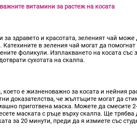
-важните витамини за растеж на косата
 за здравето и красотата, зеленият чай може 
. Катехините в зеления чай могат да помогнат
ените фоликули. Изплакването на косата със 
дотврати сухотата на скалпа.
 което е жизненоважно за косата и нейния ра
тни доказателства, че жълтъците могат да ст
омашно приготвена маска. Можете да смесите 2
есете маската с ръце върху скалпа. Ще трябва 
ката за 20 минути, преди да я измиете със сту