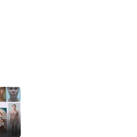
срещу
за