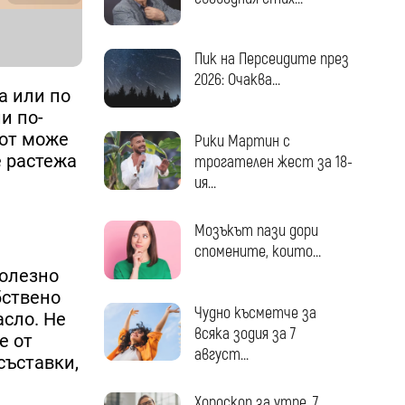
Пик на Персеидите през
2026: Очаква...
а или по
и по-
вот може
Рики Мартин с
е растежа
трогателен жест за 18-
ия...
Мозъкът пази дори
спомените, които...
полезно
бствено
Чудно късметче за
асло. Не
всяка зодия за 7
е от
август...
съставки,
Хороскоп за утре, 7