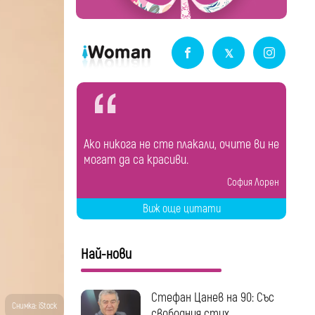
Ако никога не сте плакали, очите ви не
могат да са красиви.
София Лорен
Виж още цитати
Най-нови
Стефан Цанев на 90: Със
Снимка: iStock
свободния стих...