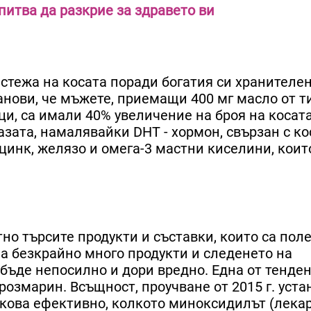
опитва да разкрие за здравето ви
стежа на косата поради богатия си хранителе
анови, че мъжете, приемащи 400 мг масло от 
и, са имали 40% увеличение на броя на косата
зата, намалявайки DHT - хормон, свързан с ко
 цинк, желязо и омега-3 мастни киселини, коит
тно търсите продукти и съставки, които са пол
ма безкрайно много продукти и следенето на
 бъде непосилно и дори вредно. Една от тенден
розмарин. Всъщност, проучване от 2015 г. уста
кова ефективно, колкото миноксидилът (лекар