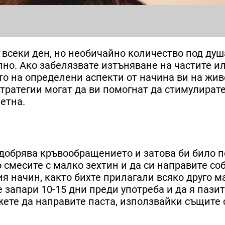
всеки ден, но необичайно количество под душ
но. Ако забелязвате изтъняване на частите ил
то на определени аспекти от начина ви на жи
стратегии могат да ви помогнат да стимулират
петна.
подобрява кръвообращението и затова би било 
о смесите с малко зехтин и да си направите со
я начин, както бихте прилагали всяко друго м
 запари 10-15 дни преди употреба и да я пазит
жете да направите паста, използвайки същите 