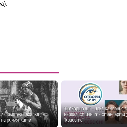
а).
"Отвори очи!" - нова кампания 
илядолетна загадка за
нереалистичните стандарти 
 на римлянките
"красота"