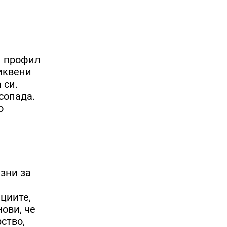
н профил
тиквени
 си.
сопада.
о
езни за
циите,
нови, че
ство,