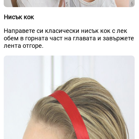
Нисък кок
Направете си класически нисък кок с лек
обем в горната част на главата и завържете
лента отгоре.