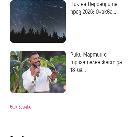
Пик на Персеидите
през 2026: Очаква...
Рики Мартин с
трогателен жест за
18-ия...
виж всички