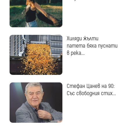
Хиляди жълти
патета бяха пуснати
в река...
Стефан Цанев на 90:
Със свободния стих...