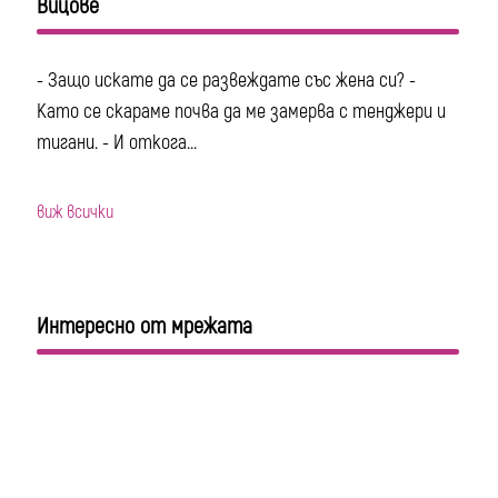
Вицове
- Защо искате да се развеждате със жена си? -
Като се скараме почва да ме замерва с тенджери и
тигани. - И откога...
виж всички
Интересно от мрежата