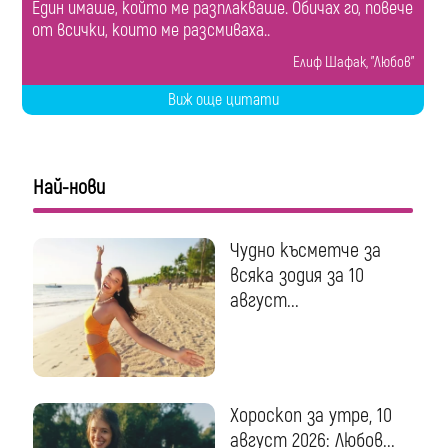
Един имаше, който ме разплакваше. Обичах го, повече
от всички, които ме разсмиваха..
Елиф Шафак, "Любов"
Виж още цитати
Най-нови
Чудно късметче за
всяка зодия за 10
август...
Хороскоп за утре, 10
август 2026: Любов...