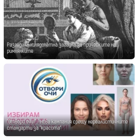
Разгадаха хилядолетна загадка за прическите на
римлянките
"Отвори очи!" - нова кампания срещу нереалистичните
стандарти за "красота"