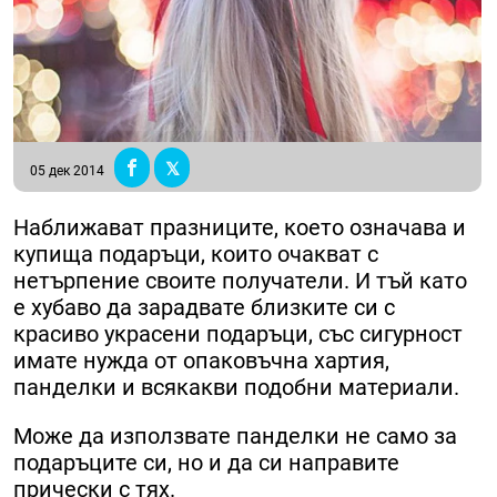
05 дек 2014
Наближават празниците, което означава и
купища подаръци, които очакват с
нетърпение своите получатели. И тъй като
e хубаво да зарадвате близките си с
красиво украсени подаръци, със сигурност
имате нужда от опаковъчна хартия,
панделки и всякакви подобни материали.
Може да използвате панделки не само за
подаръците си, но и да си направите
прически с тях.