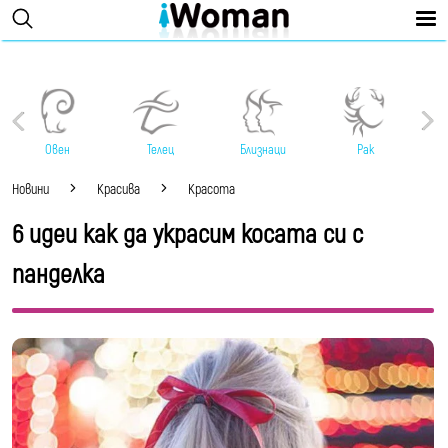
Овен
Телец
Близнаци
Рак
Новини
Красива
Красота
6 идеи как да украсим косата си с
панделка