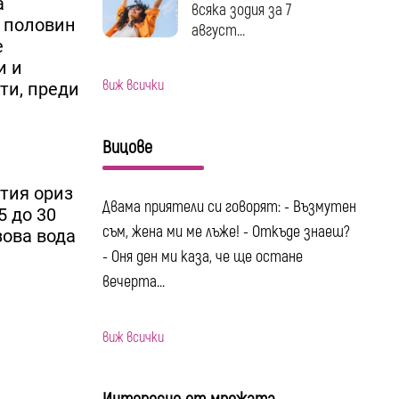
а
всяка зодия за 7
о половин
август...
е
и и
виж всички
ти, преди
Вицове
ития ориз
Двама приятели си говорят: - Възмутен
5 до 30
съм, жена ми ме лъже! - Откъде знаеш?
зова вода
- Оня ден ми каза, че ще остане
вечерта...
виж всички