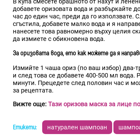
В купа смесете брашното от нахут и ленен
добавете оризовата вода и разбъркайте до
час до един час, преди да го използвате. 
сгъстила, добавете малко вода и я направ
нанесете това равномерно върху целия ска
да измиете с обикновена вода.
За оризовата вода, ето как можете да я направ
Измийте 1 чаша ориз (по ваш избор) два-т
и след това се добавете 400-500 мл вода. 
минути. Прецедете след половин час и м
за рецептата.
Вижте още:
Тази оризова маска за лице по
Етикети:
натурален шампоан
шампо