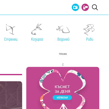
Стрелец
Козирог
Водолей
Риби
Реклама
с