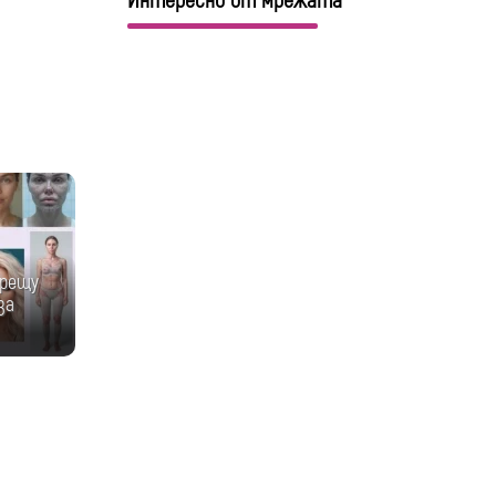
Интересно от мрежата
срещу
за