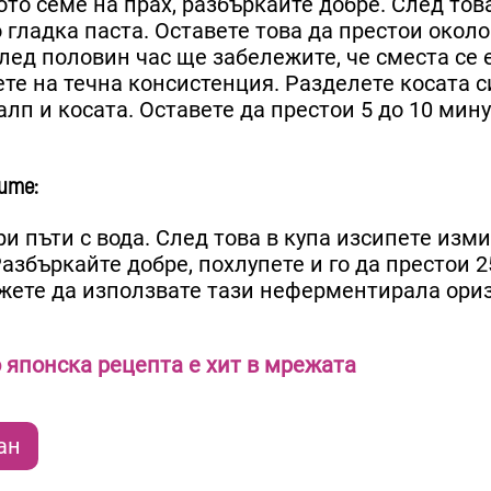
ото семе на прах, разбъркайте добре. След тов
 гладка паста. Оставете това да престои окол
След половин час ще забележите, че сместа се 
ете на течна консистенция. Разделете косата с
лп и косата. Оставете да престои 5 до 10 мину
ите:
ри пъти с вода. След това в купа изсипете изм
Разбъркайте добре, похлупете и го да престои 2
ожете да използвате тази неферментирала ори
 японска рецепта е хит в мрежата
ан