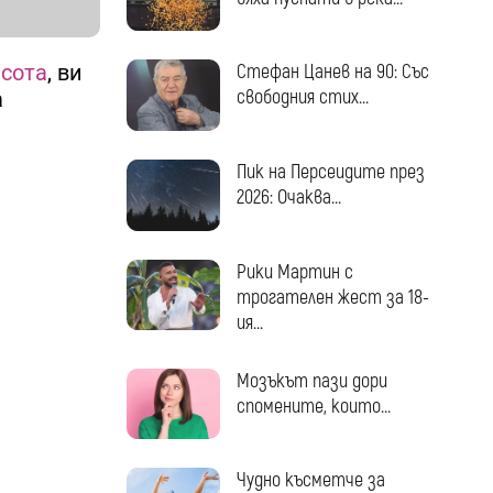
асота
, ви
Стефан Цанев на 90: Със
свободния стих...
а
Пик на Персеидите през
2026: Очаква...
Рики Мартин с
трогателен жест за 18-
ия...
Мозъкът пази дори
спомените, които...
Чудно късметче за