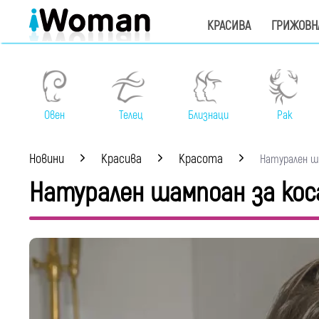
КРАСИВА
ГРИЖОВН
Овен
Телец
Близнаци
Рак
Новини
Красива
Красота
Натурален шам
Натурален шампоан за кос