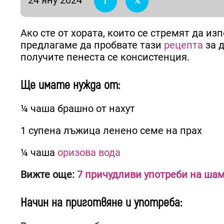
Ако сте от хората, които се стремят да и
предлагаме да пробвате тази
рецепта
за 
получите пенеста се консистенция.
Ще имате нужда от:
¼ чаша брашно от нахут
1 супена лъжица ленено семе на прах
¼ чаша
оризова вода
Вижте още:
7 причудливи употреби на шам
Начин на приготвяне и употреба: