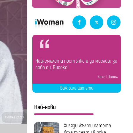
Най-смелата постъпка е да мислиш за
себе си. Високо!
Коко Шанел
Виж още цитати
Най-нови
Снимка: iStock
Хиляди жълти патета
бяха пуснати в река...