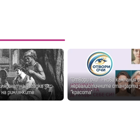
"Отвори очи!" - нова кампания 
илядолетна загадка за
нереалистичните стандарти 
 на римлянките
"красота"