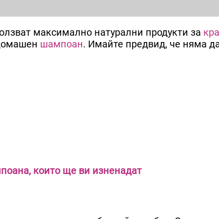
зползват максимално натурални продукти за
кр
домашен
шампоан
. Имайте предвид, че няма д
поана, които ще ви изненадат