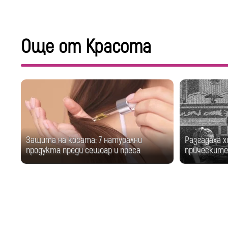
Още от Красота
Защита на косата: 7 натурални
Разгадаха х
продукта преди сешоар и преса
прическите