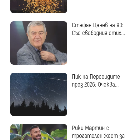
Стефан Цанев на 90:
Със свободния стих...
Пик на Персеидите
през 2026: Очаква...
Рики Мартин с
трогателен жест за