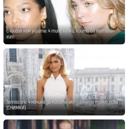
С любов към ушите: 4 типа халки, които са тотален
хит
Tenniscore: 4 начина да носите актуалната тенис пола
(СНИМКИ)