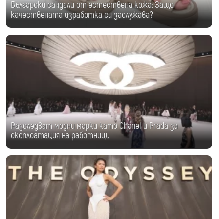
Български сандали от естествена кожа: Защо
качествената изработка си заслужава?
Разследват модни марки като Chanel и Prada за
експлоатация на работници