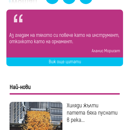
Аз гледам на тялото си повече като на инструмент,
отколкото като на орнамент.
Аланис Морисет
Виж още цитати
Най-нови
Хиляди жълти
патета бяха пуснати
в река...