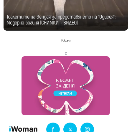
Тоалетите на Зендая за представянето на "Одисея":
Модерна богиня (СНИМКИ + ВИДЕО)
Реклама
с