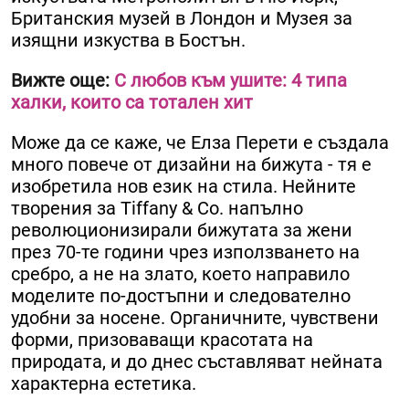
Британския музей в Лондон и Музея за
изящни изкуства в Бостън.
Вижте още:
С любов към ушите: 4 типа
халки, които са тотален хит
Може да се каже, че Елза Перети е създала
много повече от дизайни на бижута - тя е
изобретила нов език на стила. Нейните
творения за Tiffany & Co. напълно
революционизирали бижутата за жени
през 70-те години чрез използването на
сребро, а не на злато, което направило
моделите по-достъпни и следователно
удобни за носене. Органичните, чувствени
форми, призоваващи красотата на
природата, и до днес съставляват нейната
характерна естетика.