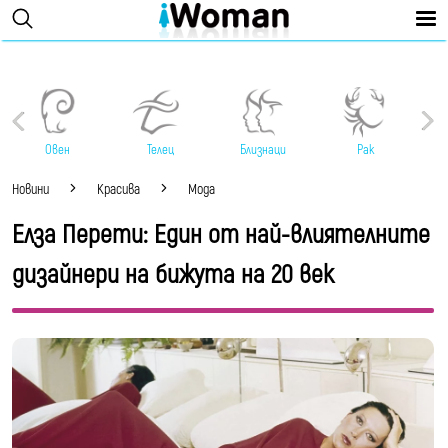
Овен
Телец
Близнаци
Рак
Новини
Красива
Мода
Елза Перети: Един от най-влиятелните
дизайнери на бижута на 20 век