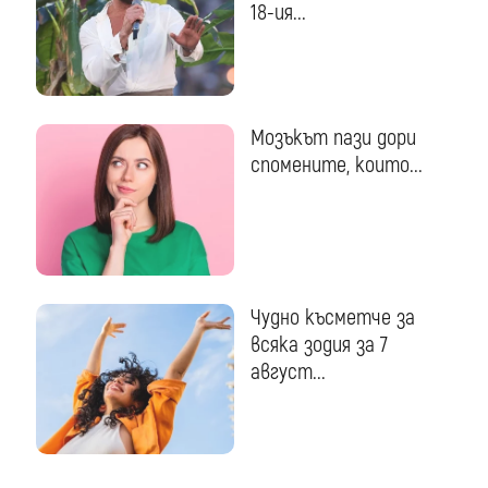
18-ия...
Мозъкът пази дори
спомените, които...
Чудно късметче за
всяка зодия за 7
август...