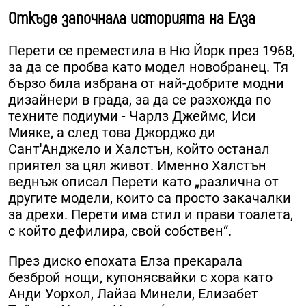
Откъде започнала историята на Елза
Перети се преместила в Ню Йорк през 1968,
за да се пробва като модел новобранец. Тя
бързо била избрана от най-добрите модни
дизайнери в града, за да се разхожда по
техните подиуми - Чарлз Джеймс, Иси
Мияке, а след това Джорджо ди
Сант'Анджело и Халстън, който останал
приятел за цял живот. Именно Халстън
веднъж описал Перети като „различна от
другите модели, които са просто закачалки
за дрехи. Перети има стил и прави тоалета,
с който дефилира, свой собствен“.
През диско епохата Елза прекарала
безброй нощи, купонясвайки с хора като
Анди Уорхол, Лайза Минели, Елизабет