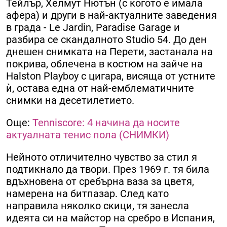
Тейлър, Хелмут Нютън (с когото е имала
афера) и други в най-актуалните заведения
в града - Le Jardin, Paradise Garage и
разбира се скандалното Studio 54. До ден
днешен снимката на Перети, застанала на
покрива, облечена в костюм на зайче на
Halston Playboy с цигара, висяща от устните
ѝ, остава една от най-емблематичните
снимки на десетилетието.
Още:
Tenniscore: 4 начина да носите
актуалната тенис пола (СНИМКИ)
Нейното отличително чувство за стил я
подтикнало да твори. През 1969 г. тя била
вдъхновена от сребърна ваза за цветя,
намерена на битпазар. След като
направила няколко скици, тя занесла
идеята си на майстор на сребро в Испания,