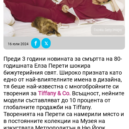
Снимка: Getty Images
16 юли 2024
Преди 3 години новината за смъртта на 80-
годишната Елза Перети шокира
бижутерийния свят. Широко призната като
едно от най-влиятелните имена в дизайна,
тя беше най-известна с многобройните си
творения за
Tiffany & Co.
Всъщност, нейните
модели съставляват до 10 процента от
глобалните продажби на Tiffany.
Творенията на Перети са намерили място и
в постоянните колекции на Музея на
изкуствата Метрополитън в Ню Йорк,