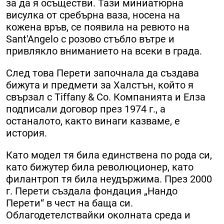
за да я осъществи. Тази миниатюрна
висулка от сребърна ваза, носена на
кожена връв, се появила на ревюто на
Sant'Angelo с розово стъбло вътре и
привлякло вниманието на всеки в града.
След това Перети започнала да създава
бижута и предмети за Халстън, който я
свързал с Tiffany & Co. Компанията и Елза
подписали договор през 1974 г., а
останалото, както винаги казваме, е
история.
Като модел тя била единствена по рода си,
като бижутер била революционер, като
филантроп тя била неудържима. През 2000
г. Перети създала фондация „Нандо
Перети“ в чест на баща си.
Облагодетелствайки околната среда и