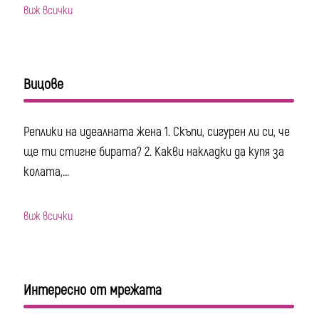
виж всички
Вицове
Реплики на идеалната жена 1. Скъпи, сигурен ли си, че
ще ти стигне бирата? 2. Какви накладки да купя за
колата,...
виж всички
Интересно от мрежата