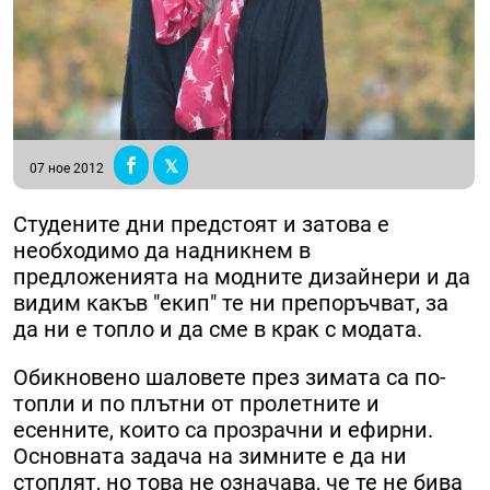
07 ное 2012
Студените дни предстоят и затова е
необходимо да надникнем в
предложенията на модните дизайнери и да
видим какъв "екип" те ни препоръчват, за
да ни е топло и да сме в крак с модата.
Обикновено шаловете през зимата са по-
топли и по плътни от пролетните и
есенните, които са прозрачни и ефирни.
Основната задача на зимните е да ни
стоплят, но това не означава, че те не бива