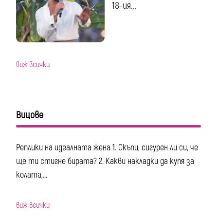
18-ия...
виж всички
Вицове
Реплики на идеалната жена 1. Скъпи, сигурен ли си, че
ще ти стигне бирата? 2. Какви накладки да купя за
колата,...
виж всички