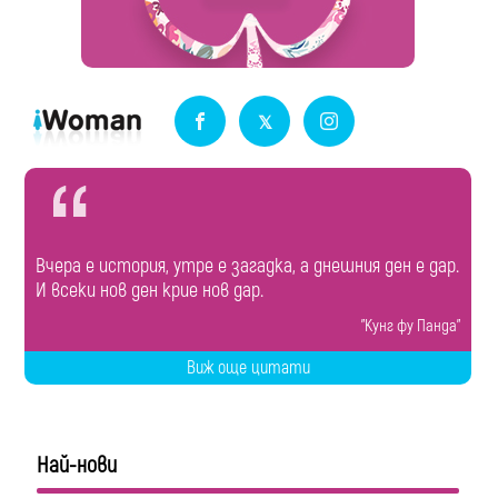
Вчера е история, утре е загадка, а днешния ден е дар.
И всеки нов ден крие нов дар.
"Кунг фу Панда"
Виж още цитати
Най-нови