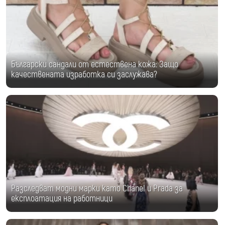
Български сандали от естествена кожа: Защо
качествената изработка си заслужава?
Разследват модни марки като Chanel и Prada за
експлоатация на работници