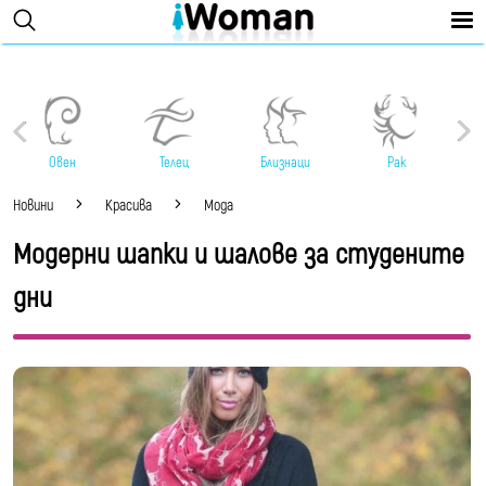
Овен
Телец
Близнаци
Рак
Новини
Красива
Мода
Модерни шапки и шалове за студените
дни