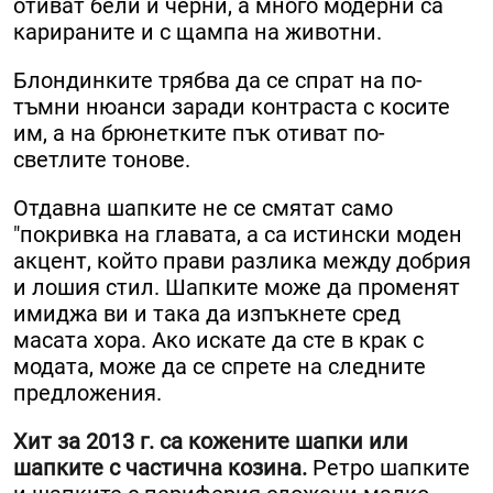
отиват бели и черни, а много модерни са
карираните и с щампа на животни.
Блондинките трябва да се спрат на по-
тъмни нюанси заради контраста с косите
им, а на брюнетките пък отиват по-
светлите тонове.
Отдавна шапките не се смятат само
"покривка на главата, а са истински моден
акцент, който прави разлика между добрия
и лошия стил. Шапките може да променят
имиджа ви и така да изпъкнете сред
масата хора. Ако искате да сте в крак с
модата, може да се спрете на следните
предложения.
Хит за 2013 г. са кожените шапки или
шапките с частична козина.
Ретро шапките