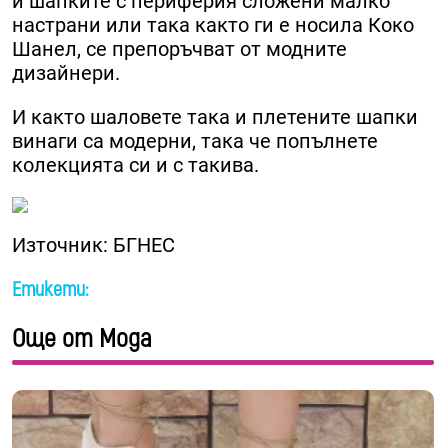
и шапките с периферия сложени малко
настрани или така както ги е носила Коко
Шанел, се препоръчват от модните
дизайнери.
И както шаловете така и плетените шапки
винаги са модерни, така че попълнете
колекцията си и с такива.
Източник: БГНЕС
Етикети:
Още от Мода