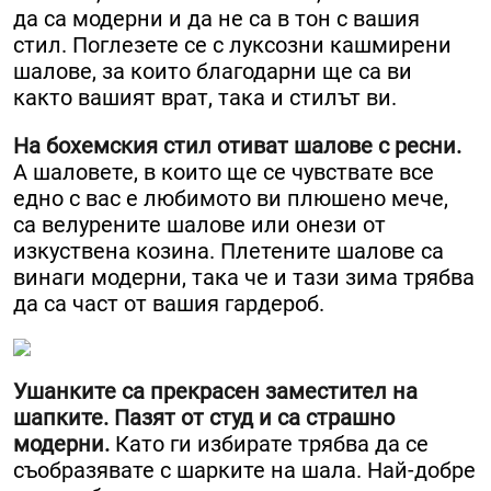
да са модерни и да не са в тон с вашия
стил. Поглезете се с луксозни кашмирени
шалове, за които благодарни ще са ви
както вашият врат, така и стилът ви.
На бохемския стил отиват шалове с ресни.
А шаловете, в които ще се чувствате все
едно с вас е любимото ви плюшено мече,
са велурените шалове или онези от
изкуствена козина. Плетените шалове са
винаги модерни, така че и тази зима трябва
да са част от вашия гардероб.
Ушанките са прекрасен заместител на
шапките. Пазят от студ и са страшно
модерни.
Като ги избирате трябва да се
съобразявате с шарките на шала. Най-добре