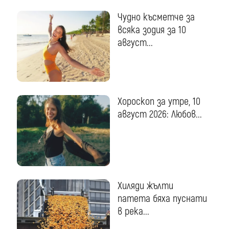
Чудно късметче за
всяка зодия за 10
август...
Хороскоп за утре, 10
август 2026: Любов...
Хиляди жълти
патета бяха пуснати
в река...