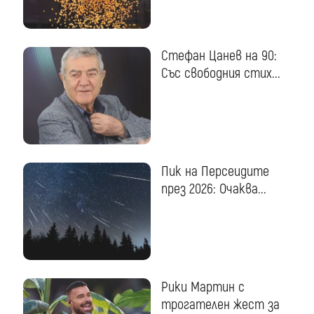
Стефан Цанев на 90:
Със свободния стих...
Пик на Персеидите
през 2026: Очаква...
Рики Мартин с
трогателен жест за