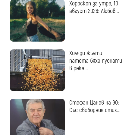
Хороскоп за утре, 10
август 2026: Любов...
Хиляди жълти
патета бяха пуснати
в река...
Стефан Цанев на 90:
Със свободния стих...