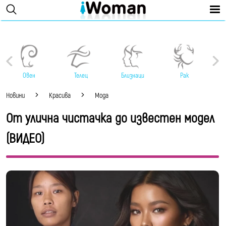
Овен
Телец
Близнаци
Рак
Новини
Красива
Мода
От улична чистачка до известен модел
(ВИДЕО)