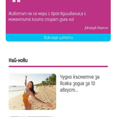
Животът не се мери с броя вдишвания,а с
моментите които спират дъха ни!
Джордж Карлин
Виж още цитати
Най-нови
Чудно късметче за
всяка зодия за 10
август...