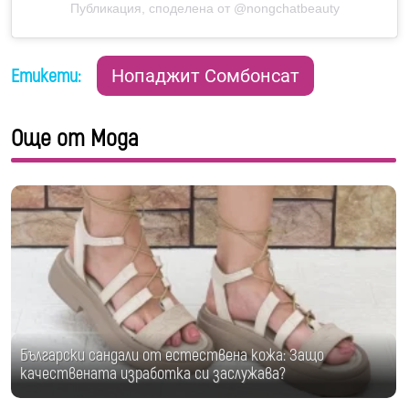
Публикация, споделена от @nongchatbeauty
Етикети:
Нопаджит Сомбонсат
Още от Мода
Български сандали от естествена кожа: Защо
качествената изработка си заслужава?