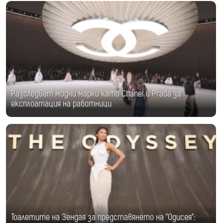
Разследват модни марки като Chanel и Prada за
експлоатация на работници
Тоалетите на Зендая за представянето на "Одисея":