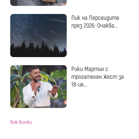
Пик на Персеидите
през 2026: Очаква...
Рики Мартин с
трогателен жест за
18-ия...
виж всички