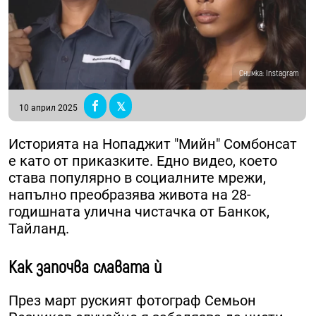
Снимка: Instagram
10 април 2025
Историята на Нопаджит "Мийн" Сомбонсат
е като от приказките. Едно видео, което
става популярно в социалните мрежи,
напълно преобразява живота на 28-
годишната улична чистачка от Банкок,
Тайланд.
Как започва славата ѝ
През март руският фотограф Семьон