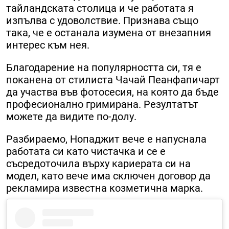
тайландската столица и че работата я
изпълва с удоволствие. Признава също
така, че е останала изумена от внезапния
интерес към нея.
Благодарение на популярността си, тя е
поканена от стилиста Чачай Пеанфапичарт
да участва във фотосесия, на която да бъде
професионално гримирана. Резултатът
можете да видите по-долу.
Разбираемо, Нопаджит вече е напуснала
работата си като чистачка и се е
съсредоточила върху кариерата си на
модел, като вече има сключен договор да
рекламира известна козметична марка.