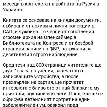
месеци в контекста на войната на Русия в
Украйна.
Книгата се основава на хиляди документи,
събирани от архиви и лични колекции в
САЩ и чужбина. Тя черпи от собствения
огромен архив на Опенхаймер в
Библиотеката на Конгреса и от безброй
страници записи на ФБР, натрупани за
десетилетия строго наблюдение.
Сред тези над 800 страници читателите ще
„чуят“ гласа на учения, запечатан от
записващите устройства, а после
прехвърлен на хартия, ще прочетат
интервюта с близо сто от най-близките му
приятели, роднини и колеги. Пред тях ще се
обрисува детайлният портрет на един
забележителен ум, разкрил пред