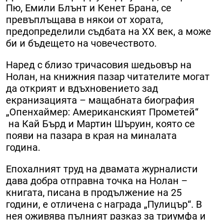
Пю, Емили Блънт и Кенет Брана, се
превъплъщава в някои от хората,
предопределили съдбата на XX век, а може
би и бъдещето на човечеството.
Наред с близо тричасовия шедьовър на
Нолан, на книжния пазар читателите могат
да открият и вдъхновението зад
екранизацията – мащабната биография
„Опенхаймер: Американският Прометей“
на Кай Бърд и Мартин Шъруин, която се
появи на пазара в края на миналата
година.
Епохалният труд на двамата журналисти
дава добра отправна точка на Нолан –
книгата, писана в продължение на 25
години, е отличена с награда „Пулицър“. В
нея оживява пълният разказ за триумфа и