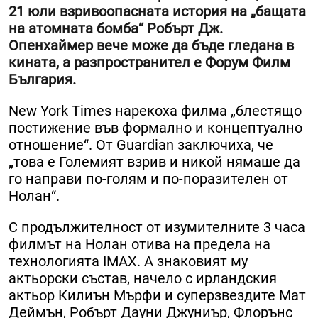
21 юли взривоопасната история на „бащата
на атомната бомба“ Робърт Дж.
Опенхаймер вече може да бъде гледана в
кината, а разпространител е Форум Филм
България.
New York Times нарекоха филма „блестящо
постижение във формално и концептуално
отношение“. От Guardian заключиха, че
„това е Големият взрив и никой нямаше да
го направи по-голям и по-поразителен от
Нолан“.
С продължителност от изумителните 3 часа
филмът на Нолан отива на предела на
технологията IMAX. А знаковият му
актьорски състав, начело с ирландския
актьор Килиън Мърфи и суперзвездите Мат
Деймън, Робърт Дауни Джуниър, Флорънс