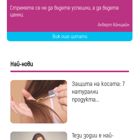
Стремете се не да бъдете успешни, а да бъдете
ценни.
Алберт Айнщайн
Виж още цитати
Най-нови
Защита на косата: 7
натурални
продукта...
Тези зодии е най-