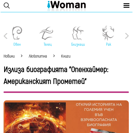
Овен
Телец
Близнаци
Рак
Новини
Любопитна
Книги
Излиза биографията "Опенхаймер:
Американският Прометей"