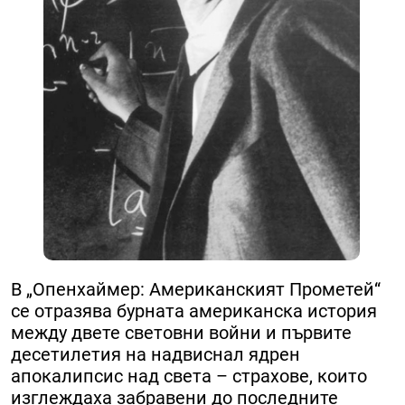
В „Опенхаймер: Американският Прометей“
се отразява бурната американска история
между двете световни войни и първите
десетилетия на надвиснал ядрен
апокалипсис над света – страхове, които
изглеждаха забравени до последните