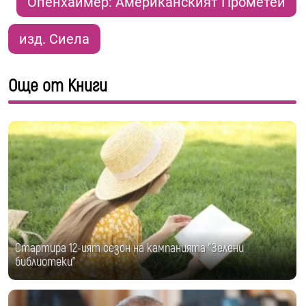
Опенхаймер: Американският Прометей
изд. Сиела
Още от Книги
Стартира 12-ият сезон на кампанията "Зелени
библиотеки"