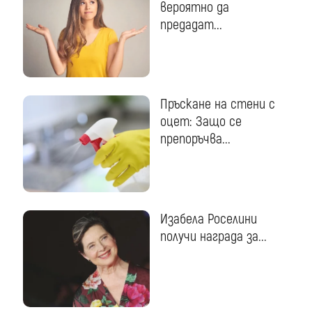
вероятно да
предадат...
Пръскане на стени с
оцет: Защо се
препоръчва...
Изабела Роселини
получи награда за...