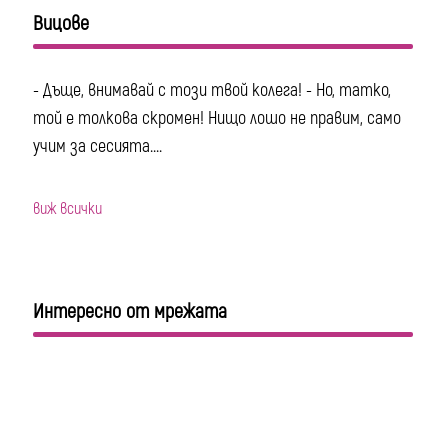
Вицове
- Дъще, внимавай с този твой колега! - Но, татко,
той е толкова скромен! Нищо лошо не правим, само
учим за сесията....
виж всички
Интересно от мрежата