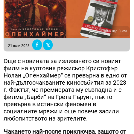
Снимка: изд. Сиела
21 юли 2023
Още с новината за излизането си новият
филм на култовия режисьор Кристофър
Нолан „Опенхаймер“ се превърна в едно от
най-дългоочакваните киносъбития за 2023
г. Фактът, че премиерата му съвпадна и с
филма „Барби“ на Грета Гъруиг, пък го
превърна в истински феномен в
социалните мрежи и още повече засили
любопитството на зрителите.
Чакането най-после приключва, защото от