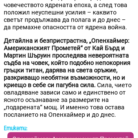
човечеството ядрената епоха, а след това
положил неуспешни усилия – каквито
светът продължава да полага и до днес –
да премахне опасността от ядрена война.
Детайлна и безпристрастна, „Опенхаймер:
Американският Прометей“ от Кай Бърд и
Мартин Шъруин проследява невероятната
съдба на човек, който подобно непокорния
гръцки титан, дарява на света оръжие,
разкриващо необятни възможности, но и
криещо в себе си пагубна сила.
Сила, чието
овладяване зависи само и единствено от
ясното осъзнаване за размерите на
„подарената“ мощ. И именно това остава
посланието на Опенхаймер и до днес.
Етикети: