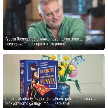
Георги Господинов спечели престижна италианска
награда за "Градинарят и смъртта"
Писателката Елисабет Бенавент дебютира у нас с
"Изкуството да надхитриш кармата"