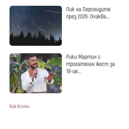
Пик на Персеидите
през 2026: Очаква...
Рики Мартин с
трогателен жест за
18-ия...
виж всички