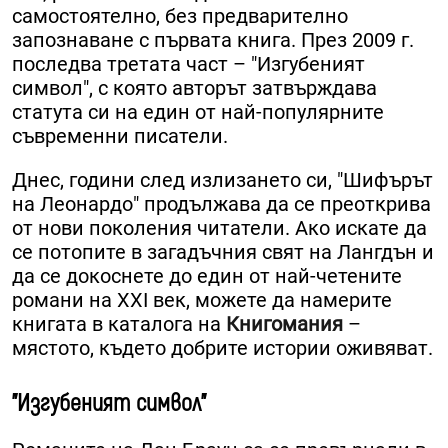
самостоятелно, без предварително
запознаване с първата книга. През 2009 г.
последва третата част – "Изгубеният
символ", с която авторът затвърждава
статута си на един от най-популярните
съвременни писатели.
Днес, години след излизането си, "Шифърът
на Леонардо" продължава да се преоткрива
от нови поколения читатели. Ако искате да
се потопите в загадъчния свят на Лангдън и
да се докоснете до един от най-четените
романи на XXI век, можете да намерите
книгата в каталога на
Книгомания
–
мястото, където добрите истории оживяват.
"Изгубеният символ"