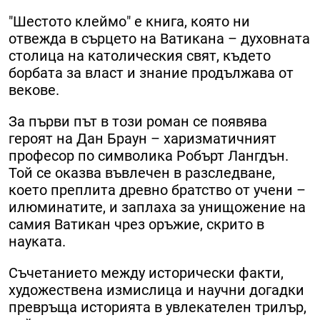
"Шестото клеймо" е книга, която ни
отвежда в сърцето на Ватикана – духовната
столица на католическия свят, където
борбата за власт и знание продължава от
векове.
За първи път в този роман се появява
героят на Дан Браун – харизматичният
професор по символика Робърт Лангдън.
Той се оказва въвлечен в разследване,
което преплита древно братство от учени –
илюминатите, и заплаха за унищожение на
самия Ватикан чрез оръжие, скрито в
науката.
Съчетанието между исторически факти,
художествена измислица и научни догадки
превръща историята в увлекателен трилър,