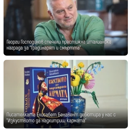
Георги Господинов спечели престижна италианска
награда за "Градинарят и смъртта"
Писателката Елисабет Бенавент дебютира у нас с
"Изкуството да надхитриш кармата"