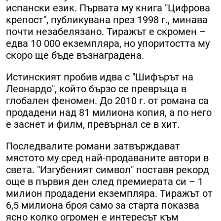
испански език. Първата му книга "Цифрова
крепост", публикувана през 1998 г., минава
почти незабелязано. Тиражът е скромен –
едва 10 000 екземпляра, но упоритостта му
скоро ще бъде възнаградена.
Истинският пробив идва с "Шифърът на
Леонардо", който бързо се превръща в
глобален феномен. До 2010 г. от романа са
продадени над 81 милиона копия, а по него
е заснет и филм, превърнал се в хит.
Последвалите романи затвърждават
мястото му сред най-продаваните автори в
света. "Изгубеният символ" поставя рекорд
още в първия ден след премиерата си – 1
милион продадени екземпляра. Тиражът от
6,5 милиона броя само за старта показва
ясно колко огромен е интересът към