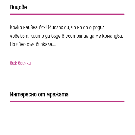
Вицове
Колко наивна бях! Мислех си, че не се е родил
човекът, който да бъде в състояние да ме командва.
Но явно съм бъркала....
виж всички
Интересно от мрежата