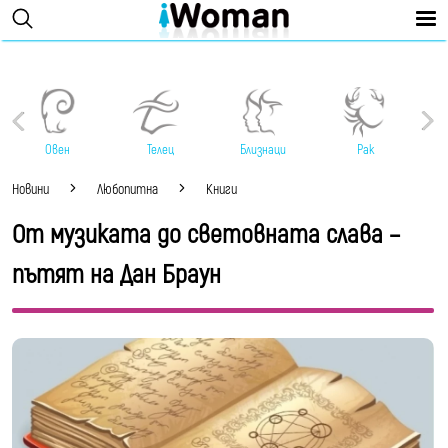
Овен
Телец
Близнаци
Рак
Новини
Любопитна
Книги
От музиката до световната слава –
пътят на Дан Браун