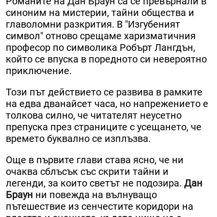
Романите на Дан Браун са се превърнали в
синоним на мистерии, тайни общества и
главоломни разкрития. В "Изгубеният
символ" отново срещаме харизматичния
професор по символика Робърт Лангдън,
който се впуска в поредното си невероятно
приключение.
Този път действието се развива в рамките
на едва дванайсет часа, но напрежението е
толкова силно, че читателят неусетно
препуска през страниците с усещането, че
времето буквално се изплъзва.
Още в първите глави става ясно, че ни
очаква сблъсък със скрити тайни и
легенди, за които светът не подозира.
Дан
Браун
ни повежда на вълнуващо
пътешествие из сенчестите коридори на