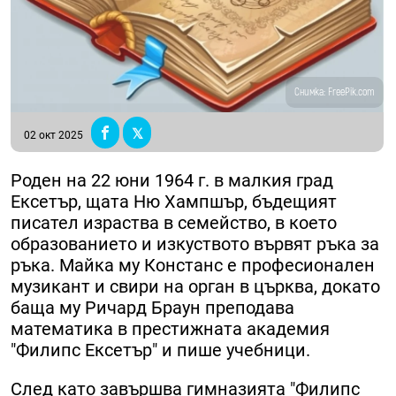
Снимка: FreePik.com
02 окт 2025
Роден на 22 юни 1964 г. в малкия град
Ексeтър, щата Ню Хампшър, бъдещият
писател израства в семейство, в което
образованието и изкуството вървят ръка за
ръка. Майка му Констанс е професионален
музикант и свири на орган в църква, докато
баща му Ричард Браун преподава
математика в престижната академия
"Филипс Ексетър" и пише учебници.
След като завършва гимназията "Филипс