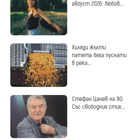
август 2026: Любов...
Хиляди жълти
патета бяха пуснати
в река...
Стефан Цанев на 90:
Със свободния стих...