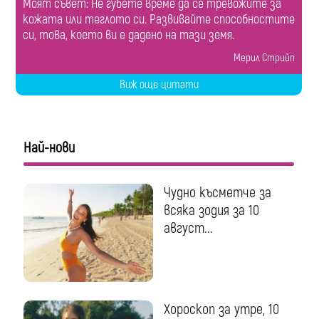
Моят съвет: Не губете време да се тревожите за
кожата или теглото си. Развивайте способностите
си, това, което ви е дадено на тази земя.
Мерил Стрийп
Виж още цитати
Най-нови
Чудно късметче за
всяка зодия за 10
август...
Хороскоп за утре, 10