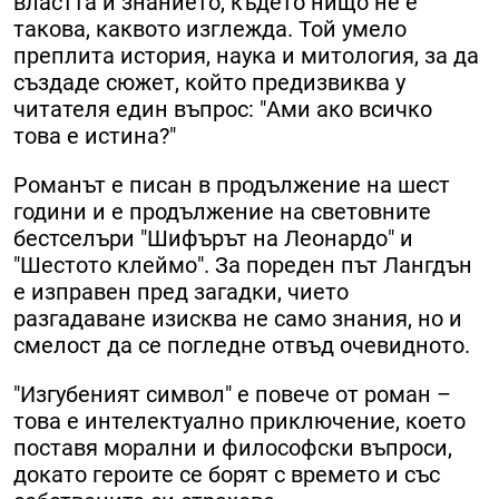
властта и знанието, където нищо не е
такова, каквото изглежда. Той умело
преплита история, наука и митология, за да
създаде сюжет, който предизвиква у
читателя един въпрос: "Ами ако всичко
това е истина?"
Романът е писан в продължение на шест
години и е продължение на световните
бестселъри "Шифърът на Леонардо" и
"Шестото клеймо". За пореден път Лангдън
е изправен пред загадки, чието
разгадаване изисква не само знания, но и
смелост да се погледне отвъд очевидното.
"Изгубеният символ" е повече от роман –
това е интелектуално приключение, което
поставя морални и философски въпроси,
докато героите се борят с времето и със