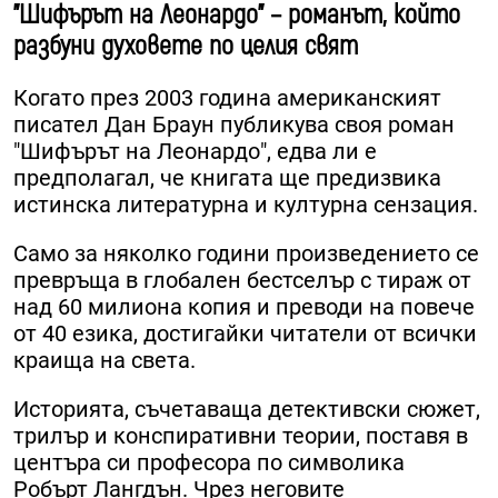
"Шифърът на Леонардо" – романът, който
разбуни духовете по целия свят
Когато през 2003 година американският
писател Дан Браун публикува своя роман
"Шифърът на Леонардо", едва ли е
предполагал, че книгата ще предизвика
истинска литературна и културна сензация.
Само за няколко години произведението се
превръща в глобален бестселър с тираж от
над 60 милиона копия и преводи на повече
от 40 езика, достигайки читатели от всички
краища на света.
Историята, съчетаваща детективски сюжет,
трилър и конспиративни теории, поставя в
центъра си професора по символика
Робърт Лангдън. Чрез неговите