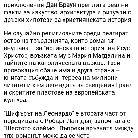
приключения
Дан Браун
преплита реални
факти за изкуство, архитектура и ритуали с
дръзки хипотези за християнската история.
Не случайно религиозните среди реагират
остро на твърденията, които романът
внушава – за "истинската история" на Исус
Христос, връзката му с Мария Магдалина и
тайните на католическата църква. Тази
провокация обаче има и друга страна –
книгата събужда интереса на милиони
читатели към легендата за свещения Граал
и скритите пластове на европейската
култура.
"Шифърът на Леонардо" е втората част от
поредицата с Робърт Лангдън, започнала с
"Шестото клеймо". Въпреки връзката между
тях, романът може да се чете