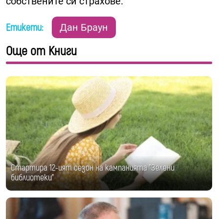
собствените си страхове.
Етикети:
Дан Браун
Още от Книги
Стартира 12-ият сезон на кампанията "Зелени
библиотеки"