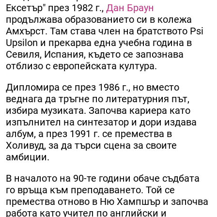
Ексетър" през 1982 г.,
Дан Браун
продължава образованието си в колежа
Амхърст. Там става член на братството Psi
Upsilon и прекарва една учебна година в
Севиля, Испания, където се запознава
отблизо с европейската култура.
Дипломира се през 1986 г., но вместо
веднага да тръгне по литературния път,
избира музиката. Започва кариера като
изпълнител на синтезатор и дори издава
албум, а през 1991 г. се премества в
Холивуд, за да търси сцена за своите
амбиции.
В началото на 90-те години обаче съдбата
го връща към преподаването. Той се
премества отново в Ню Хампшър и започва
работа като учител по английски и