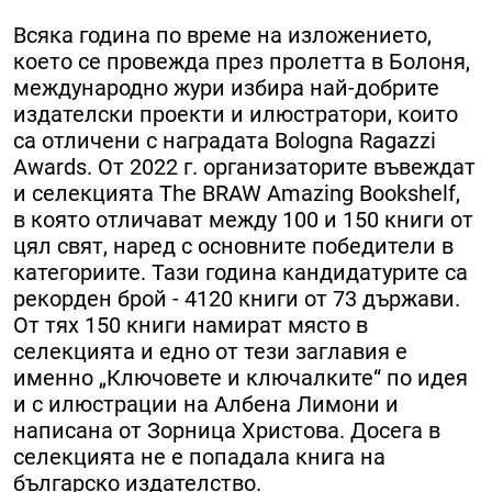
Всяка година по време на изложението,
което се провежда през пролетта в Болоня,
международно жури избира най-добрите
издателски проекти и илюстратори, които
са отличени с наградата Bologna Ragazzi
Awards. От 2022 г. организаторите въвеждат
и селекцията The BRAW Amazing Bookshelf,
в която отличават между 100 и 150 книги от
цял свят, наред с основните победители в
категориите. Тази година кандидатурите са
рекорден брой - 4120 книги от 73 държави.
От тях 150 книги намират място в
селекцията и едно от тези заглавия е
именно „Ключовете и ключалките“ по идея
и с илюстрации на Албена Лимони и
написана от Зорница Христова. Досега в
селекцията не е попадала книга на
българско издателство.