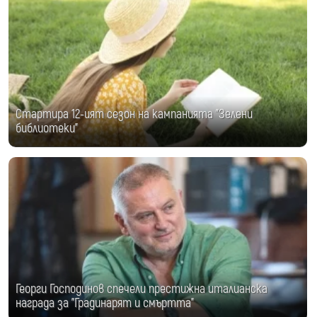
Стартира 12-ият сезон на кампанията "Зелени
библиотеки"
Георги Господинов спечели престижна италианска
награда за "Градинарят и смъртта"