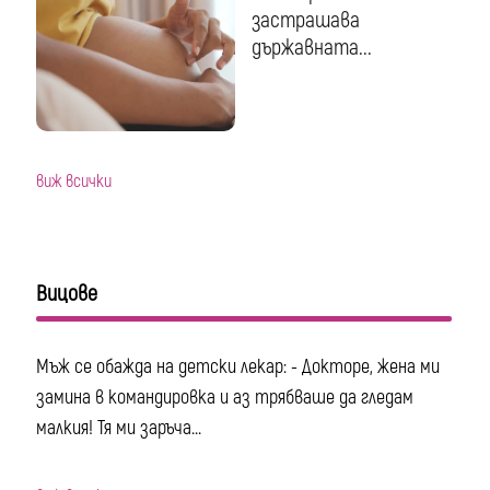
застрашава
държавната...
виж всички
Вицове
Мъж се обажда на детски лекар: - Докторе, жена ми
замина в командировка и аз трябваше да гледам
малкия! Тя ми заръча...