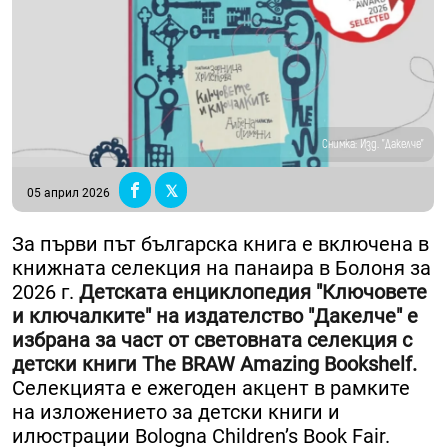
Снимка: Изд. "Дакелче"
05 април 2026
За първи път българска книга е включена в
книжната селекция на панаира в Болоня за
2026 г.
Детската енциклопедия "Ключовете
и ключалките" на издателство "Дакелче" е
избрана за част от световната селекция с
детски книги The BRAW Amazing Bookshelf.
Селекцията е ежегоден акцент в рамките
на изложението за детски книги и
илюстрации Bologna Children’s Book Fair.