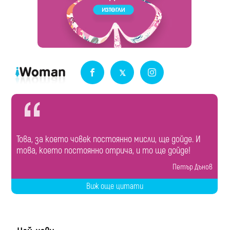
Това, за което човек постоянно мисли, ще дойде. И
това, което постоянно отрича, и то ще дойде!
Петър Дънов
Виж още цитати