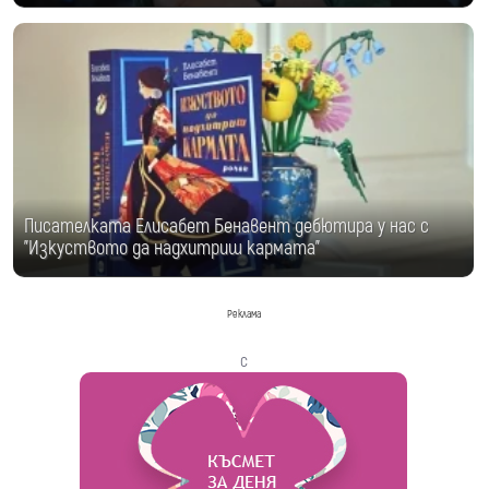
Писателката Елисабет Бенавент дебютира у нас с
"Изкуството да надхитриш кармата"
Реклама
с