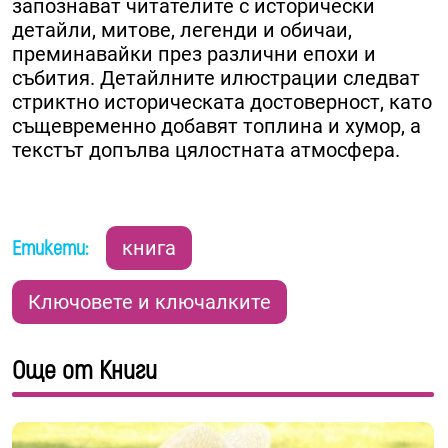
запознават читателите с исторически
детайли, митове, легенди и обичаи,
преминавайки през различни епохи и
събития. Детайлните илюстрации следват
стриктно историческата достоверност, като
същевременно добавят топлина и хумор, а
текстът допълва цялостната атмосфера.
Етикети:
книга
Ключовете и ключалките
Още от Книги