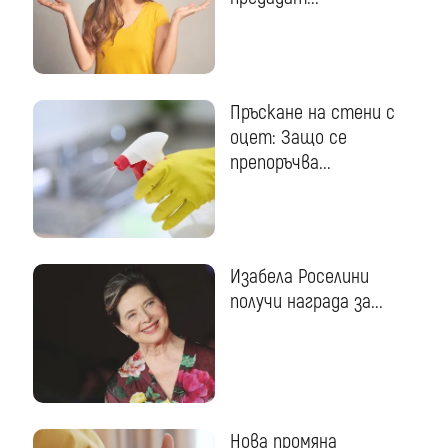
Пръскане на стени с
оцет: Защо се
препоръчва...
Изабела Роселини
получи награда за...
Нова промяна